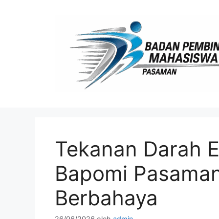
Langsung
ke
isi
Tekanan Darah E
Bapomi Pasaman
Berbahaya
26/06/2026
oleh
admin