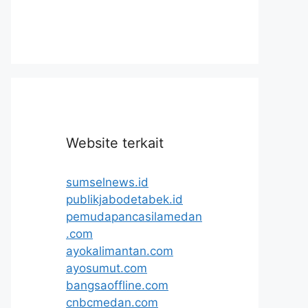
Website terkait
sumselnews.id
publikjabodetabek.id
pemudapancasilamedan
.com
ayokalimantan.com
ayosumut.com
bangsaoffline.com
cnbcmedan.com