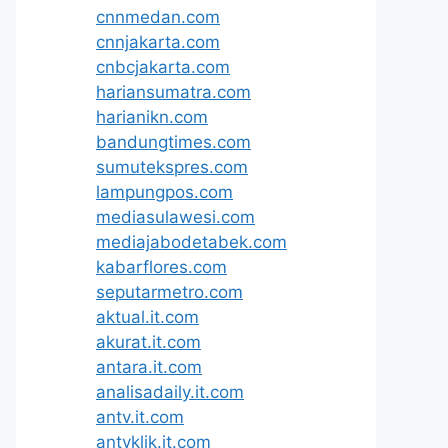
cnnmedan.com
cnnjakarta.com
cnbcjakarta.com
hariansumatra.com
harianikn.com
bandungtimes.com
sumutekspres.com
lampungpos.com
mediasulawesi.com
mediajabodetabek.com
kabarflores.com
seputarmetro.com
aktual.it.com
akurat.it.com
antara.it.com
analisadaily.it.com
antv.it.com
antvklik.it.com