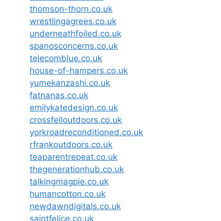
thomson-thorn.co.uk
wrestlingagrees.co.uk
underneathfoiled.co.uk
spanosconcerns.co.uk
telecomblue.co.uk
house-of-hampers.co.uk
yumekanzashi.co.uk
fatnanas.co.uk
emilykatedesign.co.uk
crossfelloutdoors.co.uk
yorkroadreconditioned.co.uk
rfrankoutdoors.co.uk
teaparentrepeat.co.uk
thegenerationhub.co.uk
talkingmagpie.co.uk
humancotton.co.uk
newdawndigitals.co.uk
saintfelice.co.uk