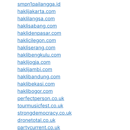
smpn1pailangga.id
haklijakarta.com
haklilangsa.com
haklisabang.com
haklidenpasar.com
haklicilegon.com
hakliserang.com
haklibengkulu.com
haklijogja.com
haklijambi.com
haklibandung.com
haklibekasi.com
haklibogor.com
perfectperson.co.uk
tourmusicfest.co.uk
strongdemocracy.co.uk
dronetotal.co.uk
partycurrent.co.uk