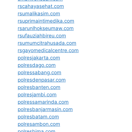
rscahayasehat.com
rsumalikasim.com
rsuprimaintimedika.com
rsarunlhokseumaw.com
rsufauziahbireu.com
rsumumcitrahusada.com
rsgayomedicalcentre.com
polresjakarta.com
polresdago.com
polressabang.com
polresdenpasar.com
polresbanten.com
polresjambi.com
polressamarinda.com
polresbanjarmasin.com
polresbatam.com
polresambon.com
polresbima.com