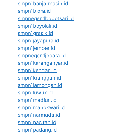
smpn1banjarmasin.id
smpn1biora.id
smpnegeri1bobotsari.id
smpn1boyolali.id
smpn1gresik.id
smpn1jayapura.id
smpn1jember.id
smpnegeri1jepara.id
smpn1karanganyar.id
smpn1kendari.id
smpn1kranggan.id
smpn1lamongan.id
smpn1luwuk.id
smpn1madiun.id
smpn1manokwari.id
smpn1narmada.id
smpn1pacitan.id
smpn1padang.id