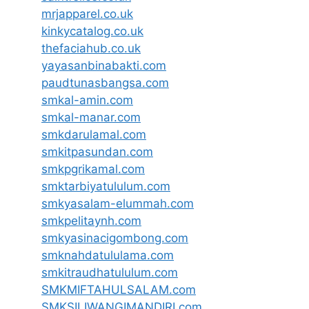
mrjapparel.co.uk
kinkycatalog.co.uk
thefaciahub.co.uk
yayasanbinabakti.com
paudtunasbangsa.com
smkal-amin.com
smkal-manar.com
smkdarulamal.com
smkitpasundan.com
smkpgrikamal.com
smktarbiyatululum.com
smkyasalam-elummah.com
smkpelitaynh.com
smkyasinacigombong.com
smknahdatululama.com
smkitraudhatululum.com
SMKMIFTAHULSALAM.com
SMKSILIWANGIMANDIRI.com