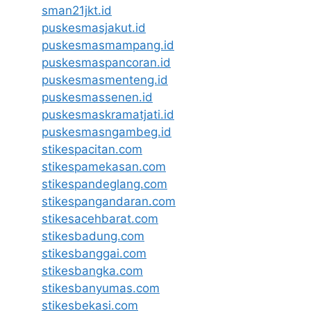
sman21jkt.id
puskesmasjakut.id
puskesmasmampang.id
puskesmaspancoran.id
puskesmasmenteng.id
puskesmassenen.id
puskesmaskramatjati.id
puskesmasngambeg.id
stikespacitan.com
stikespamekasan.com
stikespandeglang.com
stikespangandaran.com
stikesacehbarat.com
stikesbadung.com
stikesbanggai.com
stikesbangka.com
stikesbanyumas.com
stikesbekasi.com