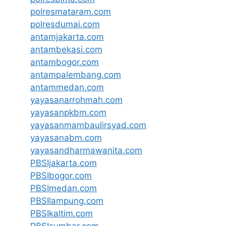
polresmataram.com
polresdumai.com
antamjakarta.com
antambekasi.com
antambogor.com
antampalembang.com
antammedan.com
yayasanarrohmah.com
yayasanpkbm.com
yayasanmambaulirsyad.com
yayasanabm.com
yayasandharmawanita.com
PBSIjakarta.com
PBSIbogor.com
PBSImedan.com
PBSIlampung.com
PBSIkaltim.com
PBSIsumbar.com