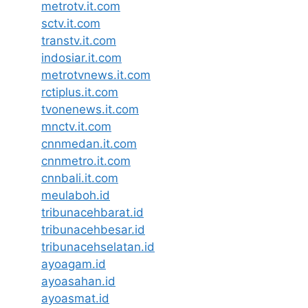
metrotv.it.com
sctv.it.com
transtv.it.com
indosiar.it.com
metrotvnews.it.com
rctiplus.it.com
tvonenews.it.com
mnctv.it.com
cnnmedan.it.com
cnnmetro.it.com
cnnbali.it.com
meulaboh.id
tribunacehbarat.id
tribunacehbesar.id
tribunacehselatan.id
ayoagam.id
ayoasahan.id
ayoasmat.id