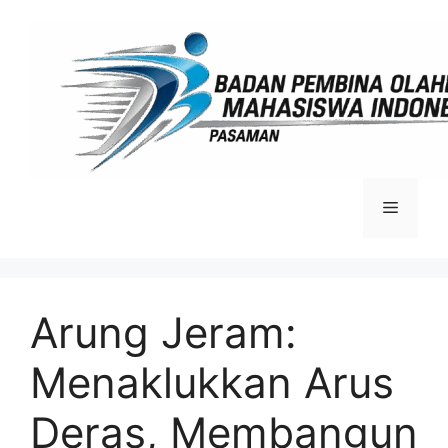
Langsung
ke
isi
Menu
Arung Jeram:
Menaklukkan Arus
Deras, Membangun