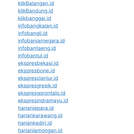
klikBalangan.id
klikBandung.id
klikbanggai.id
infobangkalan.id
infobangli.id
infobanjarnegara.id
infobantaeng.id
infobantul.id
ekspresbekasi.id
ekspresbone.id
eksprescianjur.id
ekspresgresik.id
ekspresgorontalo.id
ekspresindramayu.id
harianjepara.id
hariankarawang.id
hariankediri.id
harianlamongan.id