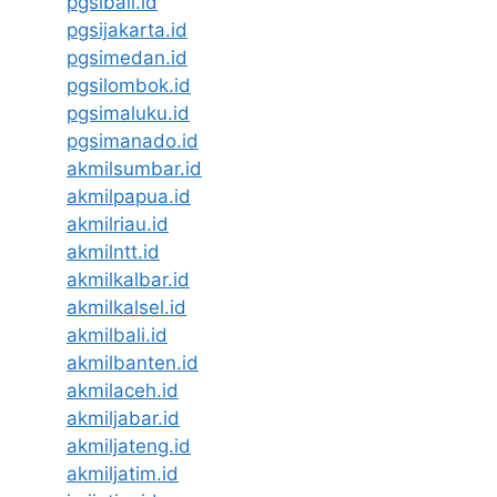
pgsibali.id
pgsijakarta.id
pgsimedan.id
pgsilombok.id
pgsimaluku.id
pgsimanado.id
akmilsumbar.id
akmilpapua.id
akmilriau.id
akmilntt.id
akmilkalbar.id
akmilkalsel.id
akmilbali.id
akmilbanten.id
akmilaceh.id
akmiljabar.id
akmiljateng.id
akmiljatim.id