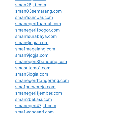
sman26jkt.com
sman03semarang.com
sman1sumbar.com
smanegeri1bantul.com
smanegeri1bogor.com
sman1surabaya.com
sman6jogja.com
sma1magelang.com
sman9jogja.com
smanegeri3bandung.com
smasutomo1.com
sman5jogja.com
smanegeri1tangerang.com
sma1purworejo.com
smanegeri1jember.com
sman2bekasi.com
smanegeri47jkt.com
sma1wonosari.com