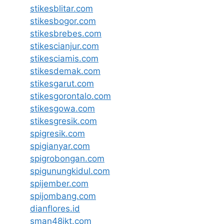
stikesblitar.com
stikesbogor.com
stikesbrebes.com
stikescianjur.com
stikesciamis.com
stikesdemak.com
stikesgarut.com
stikesgorontalo.com
stikesgowa.com
stikesgresik.com
spigresik.com
spigianyar.com
spigrobongan.com
spigunungkidul.com
spijember.com
spijombang.com
dianflores.id
sman48jkt.com