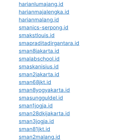
harianlumajang.id
harianmajalengka.id
harianmalang.id
smanics-serpong.id
smakstlouis.id
smapraditadirgantara.id
sman8jakarta.id
smalabschool.id
smaskanisius.id
sman2jakarta.id
sman68jkt.id
sman8yogyakarta.id
smasungguldel.id
sman1jogja.id
sman28dkijakarta.id
sman3jogja.id
sman81jkt.id
sman2malang.id