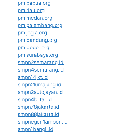
pmipapua.org
pmiriau.org
pmimedan.org
pmipalembang.org
pmijogja.org
pmibandung.org
pmibogor.org
pmisurabaya.org
smpn2semarang.id
smpn4semarang.id
smpn14jkt.id
smpn2lumajang.id
smpn2sutojayan.id
smpn4blitar.id
smpn78jakarta.id
smpn88jakarta.id
smpnegeri1ambon.id
smpn1bangil.id