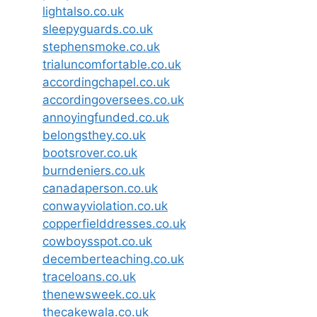
lightalso.co.uk
sleepyguards.co.uk
stephensmoke.co.uk
trialuncomfortable.co.uk
accordingchapel.co.uk
accordingoversees.co.uk
annoyingfunded.co.uk
belongsthey.co.uk
bootsrover.co.uk
burndeniers.co.uk
canadaperson.co.uk
conwayviolation.co.uk
copperfielddresses.co.uk
cowboysspot.co.uk
decemberteaching.co.uk
traceloans.co.uk
thenewsweek.co.uk
thecakewala.co.uk