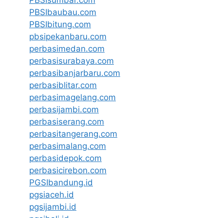
PBSIbaubau.com
PBSIbitung.com
pbsipekanbaru.com
perbasimedan.com
perbasisurabaya.com
perbasibanjarbaru.com
perbasiblitar.com
perbasimagelang.com
perbasijambi.com
perbasiserang.com
perbasitangerang.com
perbasimalang.com
perbasidepok.com
perbasicirebon.com
PGSIbandung.id
pgsiaceh.id
pgsijambi.id