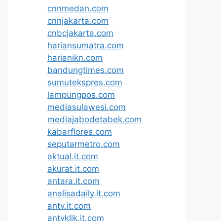
cnnmedan.com
cnnjakarta.com
cnbcjakarta.com
hariansumatra.com
harianikn.com
bandungtimes.com
sumutekspres.com
lampungpos.com
mediasulawesi.com
mediajabodetabek.com
kabarflores.com
seputarmetro.com
aktual.it.com
akurat.it.com
antara.it.com
analisadaily.it.com
antv.it.com
antvklik.it.com