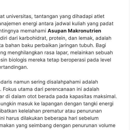
at universitas, tantangan yang dihadapi atlet
anajemen energi antara jadwal kuliah yang padat
 pentingnya memahami
Asupan Makronutrien
ri dari karbohidrat, protein, dan lemak, adalah
ta bahan baku perbaikan jaringan tubuh. Bagi
tang menghilangkan rasa lapar, melainkan sebuah
in biologis mereka tetap beroperasi pada level
ertandingan.
gendaris namun sering disalahpahami adalah
. Fokus utama dari perencanaan ini adalah
 di dalam otot berada pada kapasitas maksimal.
 mungkin masuk ke lapangan dengan tangki energi
ibatkan kelelahan prematur atau penurunan
ini harus dilakukan beberapa hari sebelum
si makan yang seimbang dengan penurunan volume