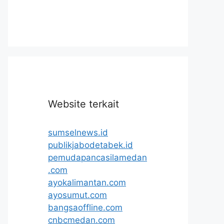
Website terkait
sumselnews.id
publikjabodetabek.id
pemudapancasilamedan
.com
ayokalimantan.com
ayosumut.com
bangsaoffline.com
cnbcmedan.com