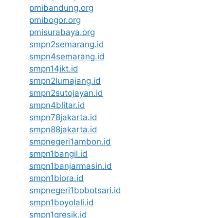
pmibandung.org
pmibogor.org
pmisurabaya.org
smpn2semarang.id
smpn4semarang.id
smpn14jkt.id
smpn2lumajang.id
smpn2sutojayan.id
smpn4blitar.id
smpn78jakarta.id
smpn88jakarta.id
smpnegeri1ambon.id
smpn1bangil.id
smpn1banjarmasin.id
smpn1biora.id
smpnegeri1bobotsari.id
smpn1boyolali.id
smpn1gresik.id