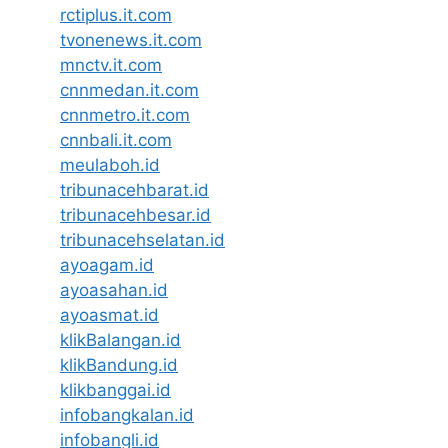
rctiplus.it.com
tvonenews.it.com
mnctv.it.com
cnnmedan.it.com
cnnmetro.it.com
cnnbali.it.com
meulaboh.id
tribunacehbarat.id
tribunacehbesar.id
tribunacehselatan.id
ayoagam.id
ayoasahan.id
ayoasmat.id
klikBalangan.id
klikBandung.id
klikbanggai.id
infobangkalan.id
infobangli.id