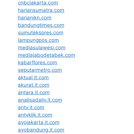
cnbcjakarta.com
hariansumatra.com
harianikn.com
bandungtimes.com
sumutekspres.com
lampungpos.com
mediasulawesi.com
mediajabodetabek.com
kabarflores.com
seputarmetro.com
aktual.it.com
akurat.it.com
antara.it.com
analisadaily.it.com
antv.it.com
antvklik.it.com
ayojakarta.it.com
ayobandung.it.com