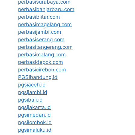
perbasisurabaya.com
perbasibanjarbaru.com
perbasiblitar.com
perbasimagelang.com
perbasijambi.com
perbasiserang.com
perbasitangerang.com
perbasimalang.com
perbasidepok.com
perbasicirebon.com
PGSIbandung.id
pgsiaceh.id
pgsijambi.id
pgsibali.id
pgsijakarta.id
pgsimedan.id
pgsilombok.id
pgsimaluku.id