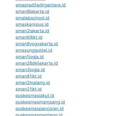
smapraditadirgantara.id
sman8jakarta.id
smalabschool.id
smaskanisius.id
sman2jakarta.id
sman68jkt.id
sman8yogyakarta.id
smasungguldel.id
sman1jogja.id
sman28dkijakarta.id
sman3jogja.id
sman81jkt.id
sman2malang.id
sman21jkt.id
puskesmasjakut.id
puskesmasmampang.id
puskesmaspancoran.id
puskesmasmenteng.id