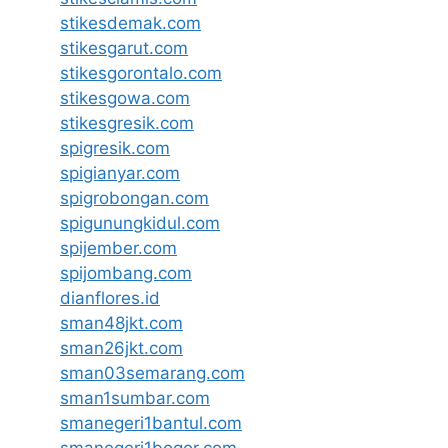
stikesdemak.com
stikesgarut.com
stikesgorontalo.com
stikesgowa.com
stikesgresik.com
spigresik.com
spigianyar.com
spigrobongan.com
spigunungkidul.com
spijember.com
spijombang.com
dianflores.id
sman48jkt.com
sman26jkt.com
sman03semarang.com
sman1sumbar.com
smanegeri1bantul.com