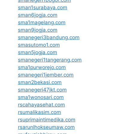
smanegeri1bogor.com
sman1surabaya.com
sman6jogja.com
sma1magelang.com
sman9jogja.com
smanegeri3bandung.com
smasutomo1.com
sman5jogja.com
smanegeri1tangerang.com
sma1purworejo.com
smanegeri1jember.com
sman2bekasi.com
smanegeri47jkt.com
sma1wonosari.com
rscahayasehat.com
rsumalikasim.com
rsuprimaintimedika.com
rsarunlhokseumaw.com