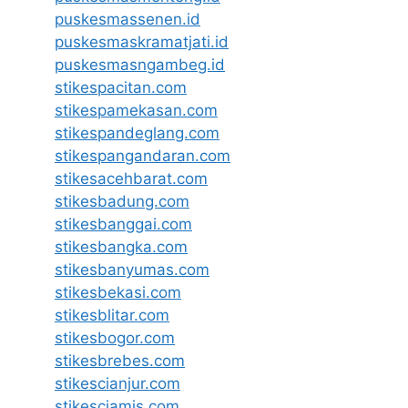
puskesmassenen.id
puskesmaskramatjati.id
puskesmasngambeg.id
stikespacitan.com
stikespamekasan.com
stikespandeglang.com
stikespangandaran.com
stikesacehbarat.com
stikesbadung.com
stikesbanggai.com
stikesbangka.com
stikesbanyumas.com
stikesbekasi.com
stikesblitar.com
stikesbogor.com
stikesbrebes.com
stikescianjur.com
stikesciamis.com