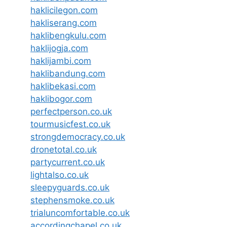
haklicilegon.com
hakliserang.com
haklibengkulu.com
haklijogja.com
haklijambi.com
haklibandung.com
haklibekasi.com
haklibogor.com
perfectperson.co.uk
tourmusicfest.co.uk
strongdemocracy.co.uk
dronetotal.co.uk
partycurrent.co.uk
lightalso.co.uk
sleepyguards.co.uk
stephensmoke.co.uk
trialuncomfortable.co.uk
accordingchapel.co.uk