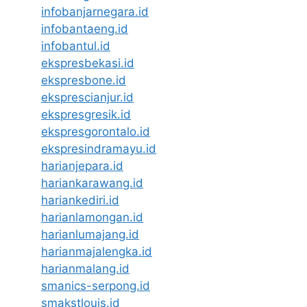
infobanjarnegara.id
infobantaeng.id
infobantul.id
ekspresbekasi.id
ekspresbone.id
eksprescianjur.id
ekspresgresik.id
ekspresgorontalo.id
ekspresindramayu.id
harianjepara.id
hariankarawang.id
hariankediri.id
harianlamongan.id
harianlumajang.id
harianmajalengka.id
harianmalang.id
smanics-serpong.id
smakstlouis.id