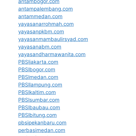
antambogor.com
antampalembang.com
antammedan.com
yayasanarrohmah.com
yayasanpkbm.com
yayasanmambaulirsyad.com
yayasanabm.com
yayasandharmawanita.com
PBSIjakarta.com
PBSIbogor.com
PBSImedan.com
PBSIlampung.com
PBSIkaltim.com
PBSIsumbar.com
PBSIbaubau.com
PBSIbitung.com
pbsipekanbaru.com
perbasimedan.com