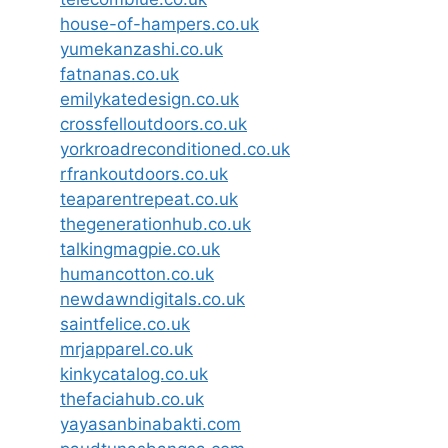
house-of-hampers.co.uk
yumekanzashi.co.uk
fatnanas.co.uk
emilykatedesign.co.uk
crossfelloutdoors.co.uk
yorkroadreconditioned.co.uk
rfrankoutdoors.co.uk
teaparentrepeat.co.uk
thegenerationhub.co.uk
talkingmagpie.co.uk
humancotton.co.uk
newdawndigitals.co.uk
saintfelice.co.uk
mrjapparel.co.uk
kinkycatalog.co.uk
thefaciahub.co.uk
yayasanbinabakti.com