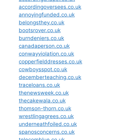
accordingoversees.co.uk
annoyingfunded.co.uk
belongsthey.co.uk
bootsrover.co.uk
burndeniers.co.uk
canadaperson.co.uk
conwayviolation.co.uk
copperfielddresses.co.uk
cowboysspot.co.uk
decemberteaching.co.uk
traceloans.co.uk
thenewsweek.co.uk
thecakewala.co.uk
thomson-thorn.co.uk
wrestlingagrees.co.uk
underneathfoiled.co.uk
spanosconcerns.co.uk
telecomblue.co.uk