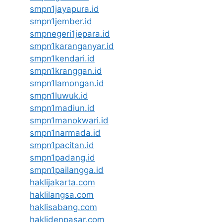
smpn1jayapura.id
smpn1jember.id
smpnegeri1jepara.id
smpn1karanganyar.id
smpn1kendari.id
smpn1kranggan.id
smpn1lamongan.id
smpn1luwuk.id
smpn1madiun.id
smpn1manokwari.id
smpn1narmada.id
smpn1pacitan.id
smpn1padang.id
smpn1pailangga.id
haklijakarta.com
haklilangsa.com
haklisabang.com
haklidenpasar.com