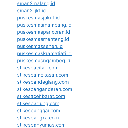
sman2malang.id
sman21jkt.id
puskesmasjakut.id
puskesmasmampang.id
puskesmaspancoran.id
puskesmasmenteng.id
puskesmassenen.id
puskesmaskramatjati.id
puskesmasngambeg.id
stikespacitan.com
stikespamekasan.com
stikespandeglang.com
stikespangandaran.com
stikesacehbarat.com
stikesbadung.com
stikesbanggai.com
stikesbangka.com
stikesbanyumas.com