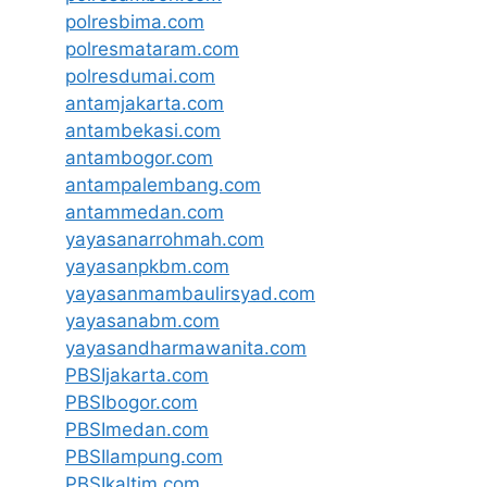
polresbima.com
polresmataram.com
polresdumai.com
antamjakarta.com
antambekasi.com
antambogor.com
antampalembang.com
antammedan.com
yayasanarrohmah.com
yayasanpkbm.com
yayasanmambaulirsyad.com
yayasanabm.com
yayasandharmawanita.com
PBSIjakarta.com
PBSIbogor.com
PBSImedan.com
PBSIlampung.com
PBSIkaltim.com