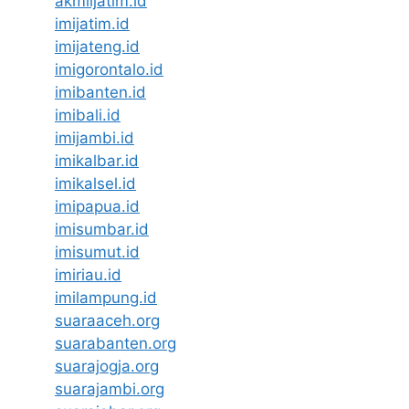
akmiljatim.id
imijatim.id
imijateng.id
imigorontalo.id
imibanten.id
imibali.id
imijambi.id
imikalbar.id
imikalsel.id
imipapua.id
imisumbar.id
imisumut.id
imiriau.id
imilampung.id
suaraaceh.org
suarabanten.org
suarajogja.org
suarajambi.org