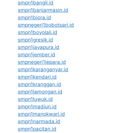
smpn1bangil.id
smpn1banjarmasin.id
smpn1biora.id
smpnegeri1bobotsari.id
smpn1boyolali.id
smpn1gresik.id
smpn1jayapura.id
smpn1jember.id
smpnegeri1jepara.id
smpn1karanganyar.id
smpn1kendari.id
smpn1kranggan.id
smpn1lamongan.id
smpn1luwuk.id
smpn1madiun.id
smpn1manokwari.id
smpn1narmada.id
smpn1pacitan.id