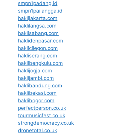
smpn1padang.id
smpn1pailangga.id
haklijakarta.com
haklilangsa.com
haklisabang.com
haklidenpasar.com
haklicilegon.com
hakliserang.com
haklibengkulu.com
haklijogja.com
haklijambi.com
haklibandung.com
haklibekasi.com
haklibogor.com
perfectperson.co.uk
tourmusicfest.co.uk
strongdemocracy.co.uk
dronetotal.co.uk