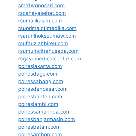
sma1wonosari.com
rscahayasehat.com
rsumalikasim.com
rsuprimaintimedika.com
rsarunlhokseumaw.com
rsufauziahbireu.com
rsumumcitrahusada.com
rsgayomedicalcentre.com
polresjakarta.com
polresdago.com
polressabang.com
polresdenpasar.com
polresbanten.com
polresjambi.com
polressamarinda.com
polresbanjarmasin.com
polresbatam.com
polresambon.com