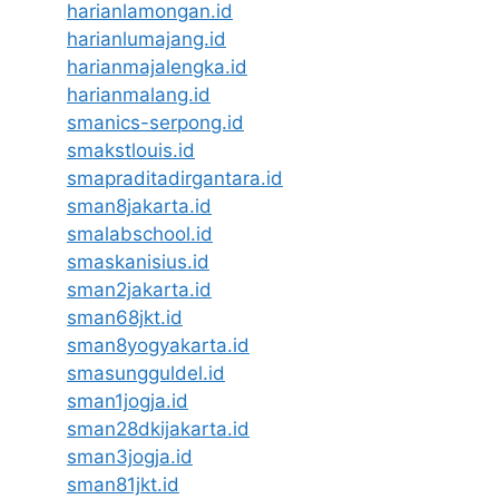
harianlamongan.id
harianlumajang.id
harianmajalengka.id
harianmalang.id
smanics-serpong.id
smakstlouis.id
smapraditadirgantara.id
sman8jakarta.id
smalabschool.id
smaskanisius.id
sman2jakarta.id
sman68jkt.id
sman8yogyakarta.id
smasungguldel.id
sman1jogja.id
sman28dkijakarta.id
sman3jogja.id
sman81jkt.id