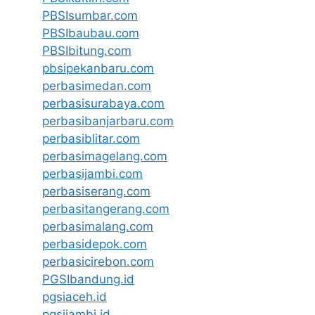
PBSIsumbar.com
PBSIbaubau.com
PBSIbitung.com
pbsipekanbaru.com
perbasimedan.com
perbasisurabaya.com
perbasibanjarbaru.com
perbasiblitar.com
perbasimagelang.com
perbasijambi.com
perbasiserang.com
perbasitangerang.com
perbasimalang.com
perbasidepok.com
perbasicirebon.com
PGSIbandung.id
pgsiaceh.id
pgsijambi.id