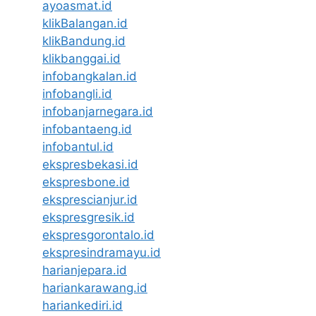
ayoasmat.id
klikBalangan.id
klikBandung.id
klikbanggai.id
infobangkalan.id
infobangli.id
infobanjarnegara.id
infobantaeng.id
infobantul.id
ekspresbekasi.id
ekspresbone.id
eksprescianjur.id
ekspresgresik.id
ekspresgorontalo.id
ekspresindramayu.id
harianjepara.id
hariankarawang.id
hariankediri.id