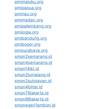
pmimaluku.org
pmipapua.org
pmiriau.org
pmimedan.org
pmipalembang.org
pmijogja.org
pmibandung.org
pmibogor.org
pmisurabaya.org
smpn2semarang.id
smpn4semarang.id
smpn14jkt.id
smpn2lumajang.id
smpn2sutojayan.id
smpn4blitar.id
smpn78jakarta.id
smpn88jakarta.id
smpnegeri1ambon.id