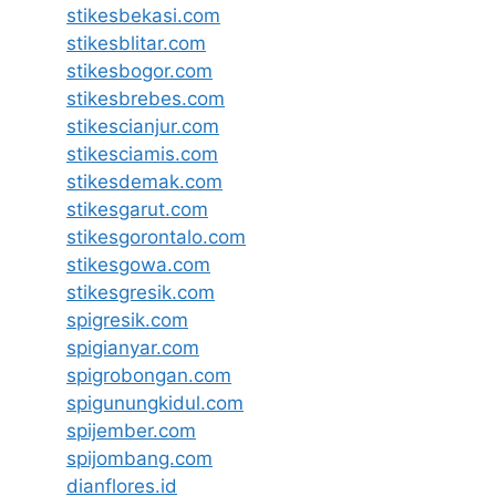
stikesbekasi.com
stikesblitar.com
stikesbogor.com
stikesbrebes.com
stikescianjur.com
stikesciamis.com
stikesdemak.com
stikesgarut.com
stikesgorontalo.com
stikesgowa.com
stikesgresik.com
spigresik.com
spigianyar.com
spigrobongan.com
spigunungkidul.com
spijember.com
spijombang.com
dianflores.id