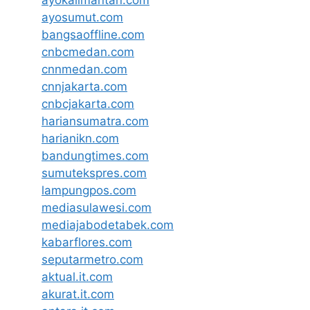
ayokalimantan.com
ayosumut.com
bangsaoffline.com
cnbcmedan.com
cnnmedan.com
cnnjakarta.com
cnbcjakarta.com
hariansumatra.com
harianikn.com
bandungtimes.com
sumutekspres.com
lampungpos.com
mediasulawesi.com
mediajabodetabek.com
kabarflores.com
seputarmetro.com
aktual.it.com
akurat.it.com