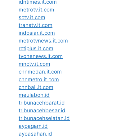
idntimes.it.com
metrotv.it.com
sctv.it.com
transtv.it.com
indosiar.it.com
metrotvnews.it.com
rctiplus.it.com
tvonenews.it.com
mnctv.it.com
cnnmedan.it.com
cnnmetro.it.com
cnnbali.it.com
meulaboh.id
tribunacehbarat.id
tribunacehbesar.id
tribunacehselatan.id
ayoagam.id
ayoasahan.id