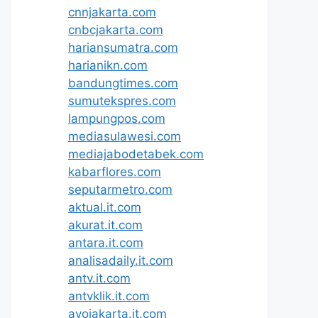
cnnjakarta.com
cnbcjakarta.com
hariansumatra.com
harianikn.com
bandungtimes.com
sumutekspres.com
lampungpos.com
mediasulawesi.com
mediajabodetabek.com
kabarflores.com
seputarmetro.com
aktual.it.com
akurat.it.com
antara.it.com
analisadaily.it.com
antv.it.com
antvklik.it.com
ayojakarta.it.com