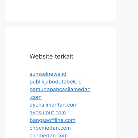
Website terkait
sumselnews.id
publikjabodetabek.id
pemudapancasilamedan
.com
ayokalimantan.com
ayosumut.com
bangsaoffline.com
cnbcmedan.com
cnnmedan.com