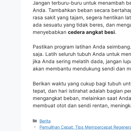
Jangan terburu-buru untuk menambah be
Anda. Tambahkan beban secara bertahap
rasa sakit yang tajam, segera hentikan la
ada sesuatu yang tidak beres, dan meng
menyebabkan
cedera angkat besi
.
Pastikan program latihan Anda seimbang
saja. Latih seluruh tubuh Anda untuk me
jika Anda sering melatih dada, jangan l
akan membantu mendukung sendi dan men
Berikan waktu yang cukup bagi tubuh untuk
tepat, dan hari istirahat adalah bagian p
mengangkat beban, melainkan saat Anda b
membuat otot dan sendi rentan, meningk
Kategori
Berita
Pemulihan Cepat: Tips Mempercepat Regeneras