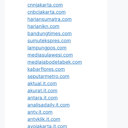
cnnjakarta.com
cnbcjakarta.com
hariansumatra.com
harianikn.com
bandungtimes.com
sumutekspres.com
lampungpos.com
mediasulawesi.com
mediajabodetabek.com
kabarflores.com
seputarmetro.com
aktual.it.com
akurat.it.com
antara.it.com
analisadaily.it.com
antv.it.com
antvklik.it.com
ayojakarta.it.com