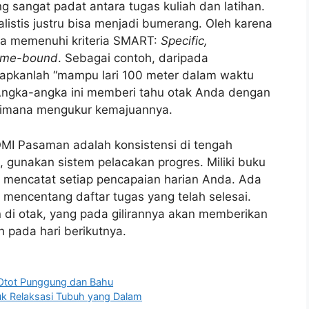
g sangat padat antara tugas kuliah dan latihan.
alistis justru bisa menjadi bumerang. Oleh karena
nda memenuhi kriteria SMART:
Specific,
ime-bound
. Sebagai contoh, daripada
etapkanlah “mampu lari 100 meter dalam waktu
 Angka-angka ini memberi tahu otak Anda dengan
gaimana mengukur kemajuannya.
OMI Pasaman adalah konsistensi di tengah
 gunakan sistem pelacakan progres. Miliki buku
tuk mencatat setiap pencapaian harian Anda. Ada
mencentang daftar tugas yang telah selesai.
 di otak, yang pada gilirannya akan memberikan
 pada hari berikutnya.
 Otot Punggung dan Bahu
uk Relaksasi Tubuh yang Dalam