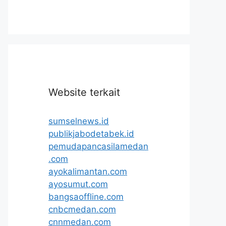
Website terkait
sumselnews.id
publikjabodetabek.id
pemudapancasilamedan
.com
ayokalimantan.com
ayosumut.com
bangsaoffline.com
cnbcmedan.com
cnnmedan.com