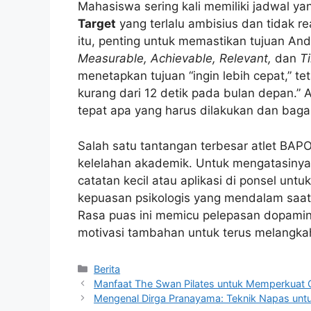
Mahasiswa sering kali memiliki jadwal yan
Target
yang terlalu ambisius dan tidak re
itu, penting untuk memastikan tujuan A
Measurable, Achievable, Relevant,
dan
T
menetapkan tujuan “ingin lebih cepat,” t
kurang dari 12 detik pada bulan depan.”
tepat apa yang harus dilakukan dan ba
Salah satu tantangan terbesar atlet BAP
kelelahan akademik. Untuk mengatasinya,
catatan kecil atau aplikasi di ponsel un
kepuasan psikologis yang mendalam saat 
Rasa puas ini memicu pelepasan dopamin
motivasi tambahan untuk terus melangkah
Kategori
Berita
Manfaat The Swan Pilates untuk Memperkuat
Mengenal Dirga Pranayama: Teknik Napas unt