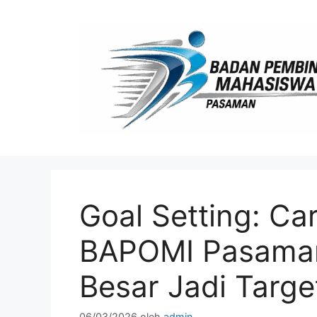
Langsung
ke
isi
Goal Setting: C
BAPOMI Pasama
Besar Jadi Targe
06/03/2026
oleh
admin