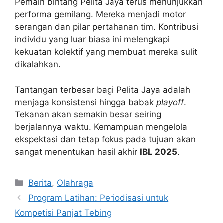
Pemain bintang Pelita Jaya terus menunjukkan
performa gemilang. Mereka menjadi motor
serangan dan pilar pertahanan tim. Kontribusi
individu yang luar biasa ini melengkapi
kekuatan kolektif yang membuat mereka sulit
dikalahkan.
Tantangan terbesar bagi Pelita Jaya adalah
menjaga konsistensi hingga babak
playoff
.
Tekanan akan semakin besar seiring
berjalannya waktu. Kemampuan mengelola
ekspektasi dan tetap fokus pada tujuan akan
sangat menentukan hasil akhir
IBL 2025
.
Kategori
Berita
,
Olahraga
Program Latihan: Periodisasi untuk
Kompetisi Panjat Tebing