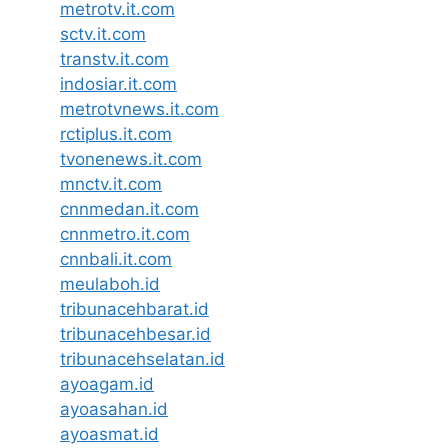
metrotv.it.com
sctv.it.com
transtv.it.com
indosiar.it.com
metrotvnews.it.com
rctiplus.it.com
tvonenews.it.com
mnctv.it.com
cnnmedan.it.com
cnnmetro.it.com
cnnbali.it.com
meulaboh.id
tribunacehbarat.id
tribunacehbesar.id
tribunacehselatan.id
ayoagam.id
ayoasahan.id
ayoasmat.id