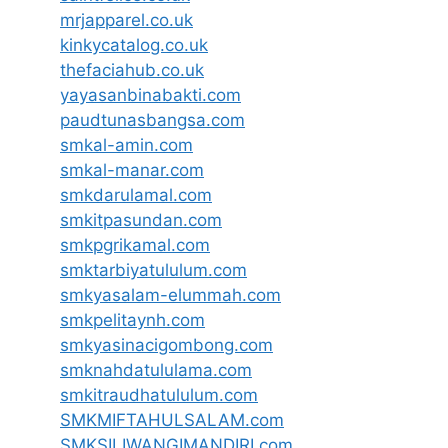
mrjapparel.co.uk
kinkycatalog.co.uk
thefaciahub.co.uk
yayasanbinabakti.com
paudtunasbangsa.com
smkal-amin.com
smkal-manar.com
smkdarulamal.com
smkitpasundan.com
smkpgrikamal.com
smktarbiyatululum.com
smkyasalam-elummah.com
smkpelitaynh.com
smkyasinacigombong.com
smknahdatululama.com
smkitraudhatululum.com
SMKMIFTAHULSALAM.com
SMKSILIWANGIMANDIRI.com