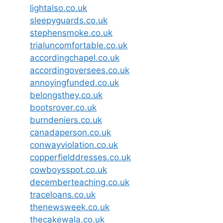
lightalso.co.uk
sleepyguards.co.uk
stephensmoke.co.uk
trialuncomfortable.co.uk
accordingchapel.co.uk
accordingoversees.co.uk
annoyingfunded.co.uk
belongsthey.co.uk
bootsrover.co.uk
burndeniers.co.uk
canadaperson.co.uk
conwayviolation.co.uk
copperfielddresses.co.uk
cowboysspot.co.uk
decemberteaching.co.uk
traceloans.co.uk
thenewsweek.co.uk
thecakewala.co.uk