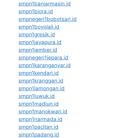
smpn1banjarmasin.id
smpn1biora.id
smpnegeri1bobotsari.id
smpn1boyolali.id
smpn1gresik.id
smpn1jayapura.id
smpn1jember.id
smpnegeri1jepara.id
smpn1karanganyar.id
smpn1kendari.id
smpn1kranggan.id
smpn1lamongan.id
smpn1luwuk.id
smpn1madiun.id
smpn1manokwari.id
smpn1narmada.id
smpn1pacitan.id
smpn1padang.id