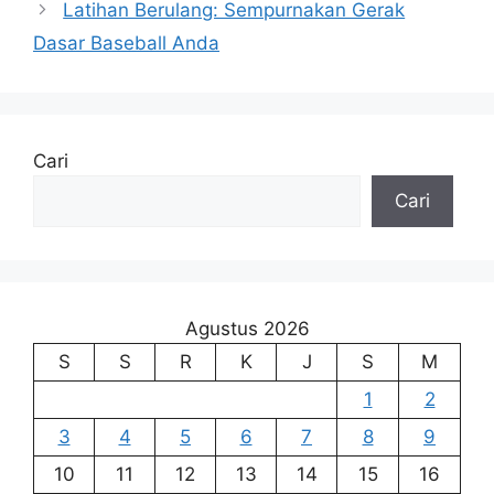
Latihan Berulang: Sempurnakan Gerak
Dasar Baseball Anda
Cari
Cari
Agustus 2026
S
S
R
K
J
S
M
1
2
3
4
5
6
7
8
9
10
11
12
13
14
15
16