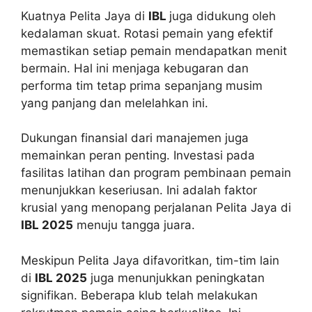
Kuatnya Pelita Jaya di
IBL
juga didukung oleh
kedalaman skuat. Rotasi pemain yang efektif
memastikan setiap pemain mendapatkan menit
bermain. Hal ini menjaga kebugaran dan
performa tim tetap prima sepanjang musim
yang panjang dan melelahkan ini.
Dukungan finansial dari manajemen juga
memainkan peran penting. Investasi pada
fasilitas latihan dan program pembinaan pemain
menunjukkan keseriusan. Ini adalah faktor
krusial yang menopang perjalanan Pelita Jaya di
IBL 2025
menuju tangga juara.
Meskipun Pelita Jaya difavoritkan, tim-tim lain
di
IBL 2025
juga menunjukkan peningkatan
signifikan. Beberapa klub telah melakukan