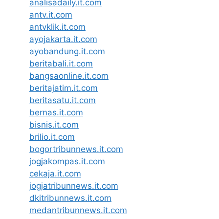
analisadaily.it.com
antv.it.com
antvklik.it.com
ayojakarta.it.com
ayobandung.it.com
beritabali.it.com
bangsaonline.it.com
beritajatim.it.com
beritasatu.it.com
bernas.it.com
bisnis.it.com
brilio.it.com
bogortribunnews.it.com
jogjakompas.it.com
cekaja.it.com
jogjatribunnews.it.com
dkitribunnews.it.com
medantribunnews.it.com