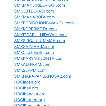
SMKMANDIRIBERKAH.com
SMKCBTBEKASI.com
SMKMANAROFA.com
SMKPGRIBOJONGMANGU.com
SMKKORPRIKOTA.com
SMKITDARULHIDAYAH.com
SMKSIROJULUMMAH.com
SMKSAZZAHRA.com
SMKCitaTeknika.com
SMKKARYAUNCINTA.com
SMKALHIKAM.com
SMK2LPPM.com
SMKHARAPANBANGSA2.com
HDCIaceh.org
HDCIbali.org
HDCIbangka.org
HDCIbanten.org
HDCIBengkulu.org