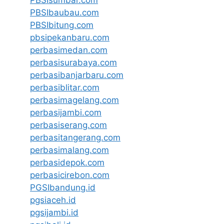
PBSIsumbar.com
PBSIbaubau.com
PBSIbitung.com
pbsipekanbaru.com
perbasimedan.com
perbasisurabaya.com
perbasibanjarbaru.com
perbasiblitar.com
perbasimagelang.com
perbasijambi.com
perbasiserang.com
perbasitangerang.com
perbasimalang.com
perbasidepok.com
perbasicirebon.com
PGSIbandung.id
pgsiaceh.id
pgsijambi.id