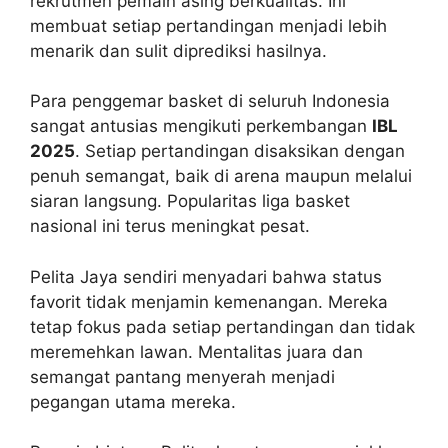
rekrutmen pemain asing berkualitas. Ini
membuat setiap pertandingan menjadi lebih
menarik dan sulit diprediksi hasilnya.
Para penggemar basket di seluruh Indonesia
sangat antusias mengikuti perkembangan
IBL
2025
. Setiap pertandingan disaksikan dengan
penuh semangat, baik di arena maupun melalui
siaran langsung. Popularitas liga basket
nasional ini terus meningkat pesat.
Pelita Jaya sendiri menyadari bahwa status
favorit tidak menjamin kemenangan. Mereka
tetap fokus pada setiap pertandingan dan tidak
meremehkan lawan. Mentalitas juara dan
semangat pantang menyerah menjadi
pegangan utama mereka.