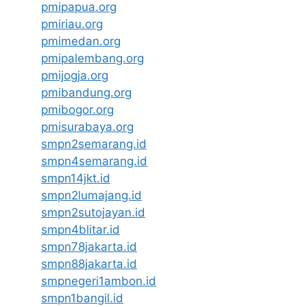
pmipapua.org
pmiriau.org
pmimedan.org
pmipalembang.org
pmijogja.org
pmibandung.org
pmibogor.org
pmisurabaya.org
smpn2semarang.id
smpn4semarang.id
smpn14jkt.id
smpn2lumajang.id
smpn2sutojayan.id
smpn4blitar.id
smpn78jakarta.id
smpn88jakarta.id
smpnegeri1ambon.id
smpn1bangil.id