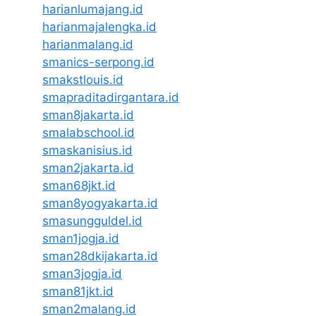
harianlumajang.id
harianmajalengka.id
harianmalang.id
smanics-serpong.id
smakstlouis.id
smapraditadirgantara.id
sman8jakarta.id
smalabschool.id
smaskanisius.id
sman2jakarta.id
sman68jkt.id
sman8yogyakarta.id
smasungguldel.id
sman1jogja.id
sman28dkijakarta.id
sman3jogja.id
sman81jkt.id
sman2malang.id