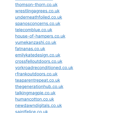
thomson-thorn.co.uk
wrestlingagrees.co.uk
underneathfoiled.co.uk
spanosconcerns.co.uk
telecomblue.co.uk
house-of-hampers.co.uk
yumekanzashi.co.uk
fatnanas.co.uk
emilykatedesign.co.uk
crossfelloutdoors.co.uk
yorkroadreconditioned.co.uk
rfrankoutdoors.co.uk
teaparentrepeat.co.uk
thegenerationhub.co.uk
talkingmagpie.co.uk
humancotton.co.uk
newdawndigitals.co.uk
saintfelice.co.uk