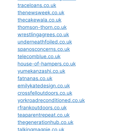
traceloans.co.uk
thenewsweek.co.uk
thecakewala.co.uk
thomson-thorn.co.uk
wrestlingagrees.co.uk
underneathfoiled.co.uk
spanosconcerns.co.uk
telecomblue.co.uk
house-of-hampers.co.uk
yumekanzashi.co.uk
fatnanas.co.uk
emilykatedesign.co.uk
crossfelloutdoors.co.uk
yorkroadreconditioned.co.uk
rfrankoutdoors.co.uk
teaparentrepeat.co.uk
thegenerationhub.co.uk
talkingmagpie.co.uk