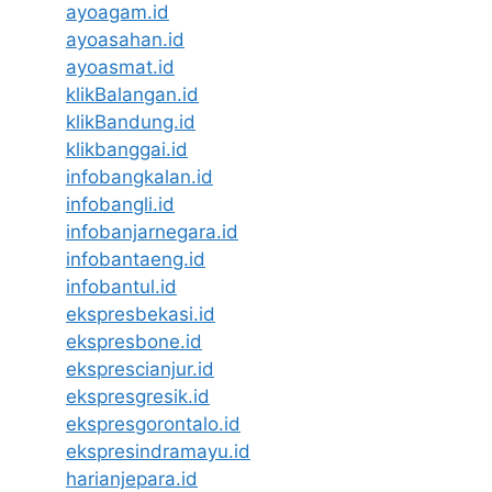
ayoagam.id
ayoasahan.id
ayoasmat.id
klikBalangan.id
klikBandung.id
klikbanggai.id
infobangkalan.id
infobangli.id
infobanjarnegara.id
infobantaeng.id
infobantul.id
ekspresbekasi.id
ekspresbone.id
eksprescianjur.id
ekspresgresik.id
ekspresgorontalo.id
ekspresindramayu.id
harianjepara.id