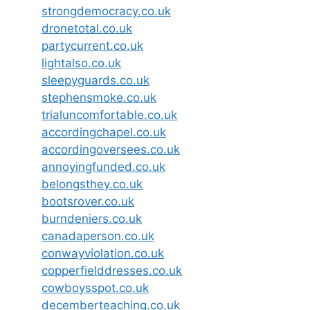
strongdemocracy.co.uk
dronetotal.co.uk
partycurrent.co.uk
lightalso.co.uk
sleepyguards.co.uk
stephensmoke.co.uk
trialuncomfortable.co.uk
accordingchapel.co.uk
accordingoversees.co.uk
annoyingfunded.co.uk
belongsthey.co.uk
bootsrover.co.uk
burndeniers.co.uk
canadaperson.co.uk
conwayviolation.co.uk
copperfielddresses.co.uk
cowboysspot.co.uk
decemberteaching.co.uk