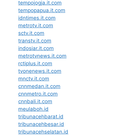
tempojogja.it.com
tempopapua.it.com
idntimes.it.com
metrotv.it.com
sctv.it.com
transtv.it.com
indosiar.it.com
metrotvnews.it.com
rctiplus.it.com
tvonenews.it.com
mnctv.it.com
cnnmedan.it.com
cnnmetro.it.com
cnnbali.it.com
meulaboh.id
tribunacehbarat.id
tribunacehbesar.id
tribunacehselatan.id