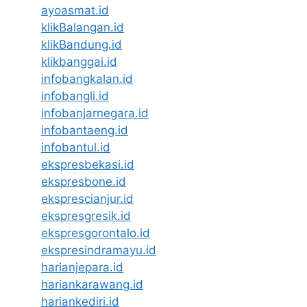
ayoasmat.id
klikBalangan.id
klikBandung.id
klikbanggai.id
infobangkalan.id
infobangli.id
infobanjarnegara.id
infobantaeng.id
infobantul.id
ekspresbekasi.id
ekspresbone.id
eksprescianjur.id
ekspresgresik.id
ekspresgorontalo.id
ekspresindramayu.id
harianjepara.id
hariankarawang.id
hariankediri.id