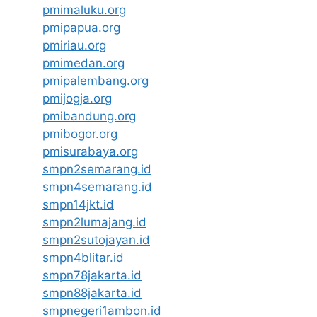
pmimaluku.org
pmipapua.org
pmiriau.org
pmimedan.org
pmipalembang.org
pmijogja.org
pmibandung.org
pmibogor.org
pmisurabaya.org
smpn2semarang.id
smpn4semarang.id
smpn14jkt.id
smpn2lumajang.id
smpn2sutojayan.id
smpn4blitar.id
smpn78jakarta.id
smpn88jakarta.id
smpnegeri1ambon.id