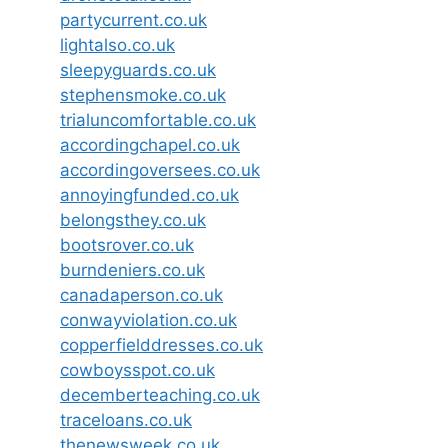
partycurrent.co.uk
lightalso.co.uk
sleepyguards.co.uk
stephensmoke.co.uk
trialuncomfortable.co.uk
accordingchapel.co.uk
accordingoversees.co.uk
annoyingfunded.co.uk
belongsthey.co.uk
bootsrover.co.uk
burndeniers.co.uk
canadaperson.co.uk
conwayviolation.co.uk
copperfielddresses.co.uk
cowboysspot.co.uk
decemberteaching.co.uk
traceloans.co.uk
thenewsweek.co.uk