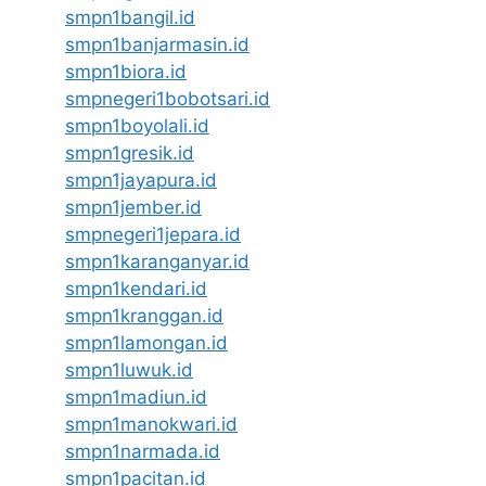
smpn1bangil.id
smpn1banjarmasin.id
smpn1biora.id
smpnegeri1bobotsari.id
smpn1boyolali.id
smpn1gresik.id
smpn1jayapura.id
smpn1jember.id
smpnegeri1jepara.id
smpn1karanganyar.id
smpn1kendari.id
smpn1kranggan.id
smpn1lamongan.id
smpn1luwuk.id
smpn1madiun.id
smpn1manokwari.id
smpn1narmada.id
smpn1pacitan.id