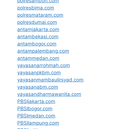
polresambon.com
polresbima.com
polresmataram.com
polresdumai.com
antamjakarta.com
antambekasi.com
antambogor.com
antampalembang.com
antammedan.com
yayasanarrohmah.com
yayasanpkbm.com
yayasanmambaulirsyad.com
yayasanabm.com
yayasandharmawanita.com
PBSIjakarta.com
PBSIbogor.com
PBSImedan.com
PBSIlampung.com