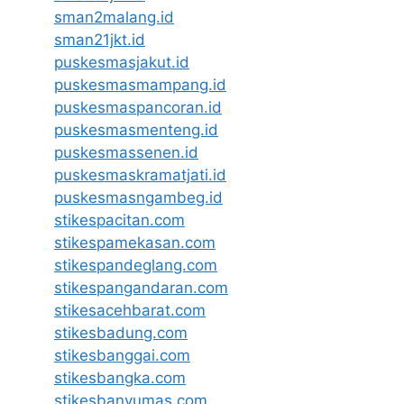
sman2malang.id
sman21jkt.id
puskesmasjakut.id
puskesmasmampang.id
puskesmaspancoran.id
puskesmasmenteng.id
puskesmassenen.id
puskesmaskramatjati.id
puskesmasngambeg.id
stikespacitan.com
stikespamekasan.com
stikespandeglang.com
stikespangandaran.com
stikesacehbarat.com
stikesbadung.com
stikesbanggai.com
stikesbangka.com
stikesbanyumas.com