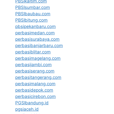
PBSIkaltim.com
PBSIsumbar.com
PBSIbaubau.com
PBSIbitung.com
pbsipekanbaru.com
perbasimedan.com
perbasisurabaya.com
perbasibanjarbaru.com
perbasiblitar.com
perbasimagelang.com
perbasijambi.com
perbasiserang.com
perbasitangerang.com
perbasimalang.com
perbasidepok.com
perbasicirebon.com
PGSIbandung.id
pgsiaceh.id