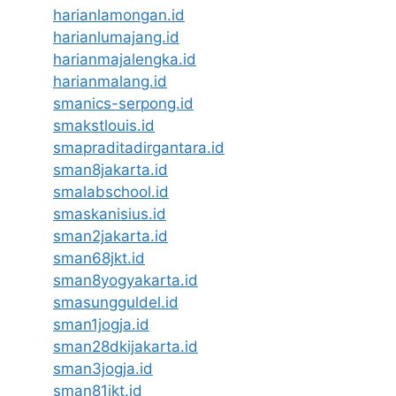
harianlamongan.id
harianlumajang.id
harianmajalengka.id
harianmalang.id
smanics-serpong.id
smakstlouis.id
smapraditadirgantara.id
sman8jakarta.id
smalabschool.id
smaskanisius.id
sman2jakarta.id
sman68jkt.id
sman8yogyakarta.id
smasungguldel.id
sman1jogja.id
sman28dkijakarta.id
sman3jogja.id
sman81jkt.id