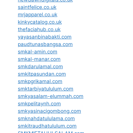
saintfelice.co.uk
mrjapparel.co.uk
kinkycatalog.co.uk
thefaciahub.co.uk
yayasanbinabakti.com
paudtunasbangsa.com
smkal-amin.com
smkal-manar.com
smkdarulamal.com
smkitpasundan.com
smkpgrikamal.com
smktarbiyatululum.com
smkyasalam-elummah.com
smkpelitaynh.com
smkyasinacigombong.com
smknahdatululama.com
smkitraudhatululum.com