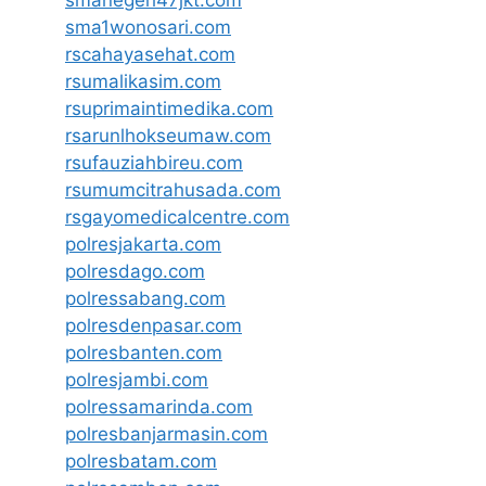
smanegeri47jkt.com
sma1wonosari.com
rscahayasehat.com
rsumalikasim.com
rsuprimaintimedika.com
rsarunlhokseumaw.com
rsufauziahbireu.com
rsumumcitrahusada.com
rsgayomedicalcentre.com
polresjakarta.com
polresdago.com
polressabang.com
polresdenpasar.com
polresbanten.com
polresjambi.com
polressamarinda.com
polresbanjarmasin.com
polresbatam.com