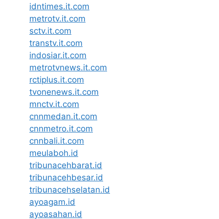
idntimes.it.com
metrotv.it.com
sctv.it.com
transtv.it.com
indosiar.it.com
metrotvnews.it.com
rctiplus.it.com
tvonenews.it.com
mnctv.it.com
cnnmedan.it.com
cnnmetro.it.com
cnnbali.it.com
meulaboh.id
tribunacehbarat.id
tribunacehbesar.id
tribunacehselatan.id
ayoagam.id
ayoasahan.id