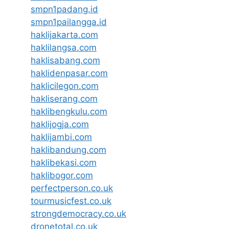
smpn1padang.id
smpn1pailangga.id
haklijakarta.com
haklilangsa.com
haklisabang.com
haklidenpasar.com
haklicilegon.com
hakliserang.com
haklibengkulu.com
haklijogja.com
haklijambi.com
haklibandung.com
haklibekasi.com
haklibogor.com
perfectperson.co.uk
tourmusicfest.co.uk
strongdemocracy.co.uk
dronetotal.co.uk