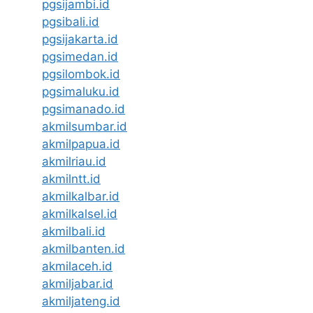
pgsijambi.id
pgsibali.id
pgsijakarta.id
pgsimedan.id
pgsilombok.id
pgsimaluku.id
pgsimanado.id
akmilsumbar.id
akmilpapua.id
akmilriau.id
akmilntt.id
akmilkalbar.id
akmilkalsel.id
akmilbali.id
akmilbanten.id
akmilaceh.id
akmiljabar.id
akmiljateng.id