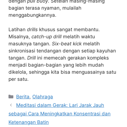
dengan
pull buoy
. Setelah masing-masing
bagian terasa nyaman, mulailah
menggabungkannya.
Latihan
drills
khusus sangat membantu.
Misalnya,
catch-up drill
melatih waktu
masuknya tangan.
Six-beat kick
melatih
sinkronisasi tendangan dengan setiap kayuhan
tangan.
Drill
ini memecah gerakan kompleks
menjadi bagian-bagian yang lebih mudah
dikelola, sehingga kita bisa menguasainya satu
per satu.
Kategori
Berita
,
Olahraga
Meditasi dalam Gerak: Lari Jarak Jauh
sebagai Cara Meningkatkan Konsentrasi dan
Ketenangan Batin