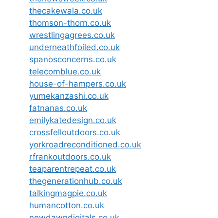
thecakewala.co.uk
thomson-thorn.co.uk
wrestlingagrees.co.uk
underneathfoiled.co.uk
spanosconcerns.co.uk
telecomblue.co.uk
house-of-hampers.co.uk
yumekanzashi.co.uk
fatnanas.co.uk
emilykatedesign.co.uk
crossfelloutdoors.co.uk
yorkroadreconditioned.co.uk
rfrankoutdoors.co.uk
teaparentrepeat.co.uk
thegenerationhub.co.uk
talkingmagpie.co.uk
humancotton.co.uk
newdawndigitals.co.uk