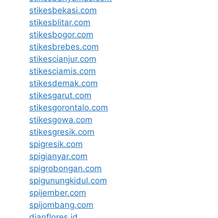
stikesbekasi.com
stikesblitar.com
stikesbogor.com
stikesbrebes.com
stikescianjur.com
stikesciamis.com
stikesdemak.com
stikesgarut.com
stikesgorontalo.com
stikesgowa.com
stikesgresik.com
spigresik.com
spigianyar.com
spigrobongan.com
spigunungkidul.com
spijember.com
spijombang.com
dianflores.id