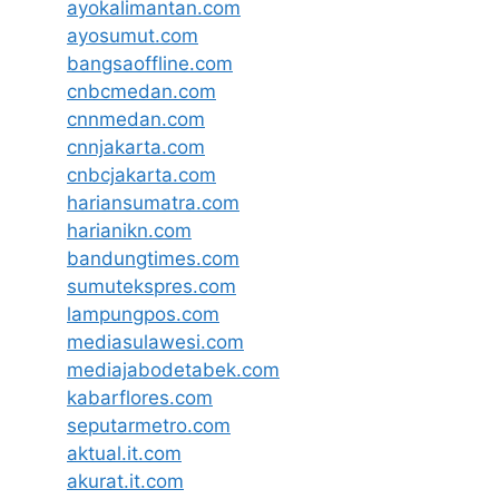
ayokalimantan.com
ayosumut.com
bangsaoffline.com
cnbcmedan.com
cnnmedan.com
cnnjakarta.com
cnbcjakarta.com
hariansumatra.com
harianikn.com
bandungtimes.com
sumutekspres.com
lampungpos.com
mediasulawesi.com
mediajabodetabek.com
kabarflores.com
seputarmetro.com
aktual.it.com
akurat.it.com