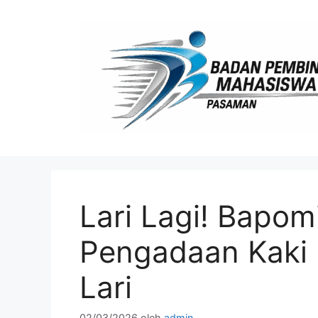
Langsung
ke
isi
Lari Lagi! Bapo
Pengadaan Kaki 
Lari
02/03/2026
oleh
admin