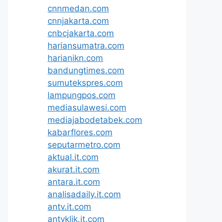
cnnmedan.com
cnnjakarta.com
cnbcjakarta.com
hariansumatra.com
harianikn.com
bandungtimes.com
sumutekspres.com
lampungpos.com
mediasulawesi.com
mediajabodetabek.com
kabarflores.com
seputarmetro.com
aktual.it.com
akurat.it.com
antara.it.com
analisadaily.it.com
antv.it.com
antvklik.it.com