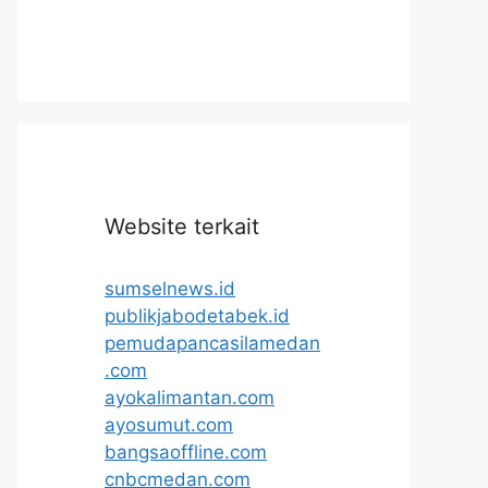
Website terkait
sumselnews.id
publikjabodetabek.id
pemudapancasilamedan
.com
ayokalimantan.com
ayosumut.com
bangsaoffline.com
cnbcmedan.com