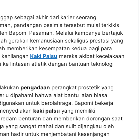
ggap sebagai akhir dari karier seorang
an, pandangan pesimis tersebut mulai terkikis
an oleh Bapomi Pasaman. Melalui kampanye bertajuk
buah gerakan kemanusiaan sekaligus prestasi yang
ah memberikan kesempatan kedua bagi para
 kehilangan
Kaki Palsu
mereka akibat kecelakaan
 ke lintasan atletik dengan bantuan teknologi
elakukan
pengadaan
perangkat prostetik yang
Perlu dipahami bahwa alat bantu jalan biasa
igunakan untuk berolahraga. Bapomi bekerja
k menyediakan
kaki palsu
yang memiliki
 meredam benturan dan memberikan dorongan saat
arga yang sangat mahal dan sulit dijangkau oleh
an hadir untuk menjembatani kesenjangan