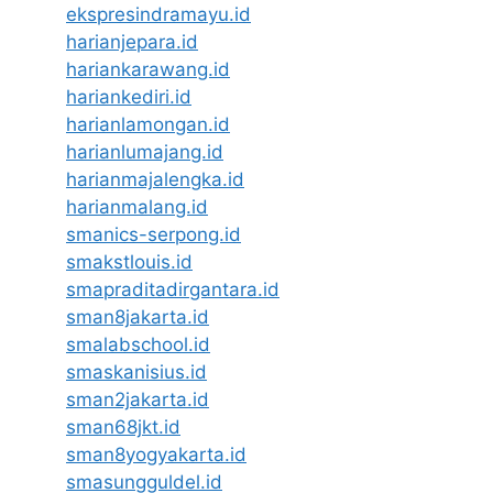
ekspresindramayu.id
harianjepara.id
hariankarawang.id
hariankediri.id
harianlamongan.id
harianlumajang.id
harianmajalengka.id
harianmalang.id
smanics-serpong.id
smakstlouis.id
smapraditadirgantara.id
sman8jakarta.id
smalabschool.id
smaskanisius.id
sman2jakarta.id
sman68jkt.id
sman8yogyakarta.id
smasungguldel.id