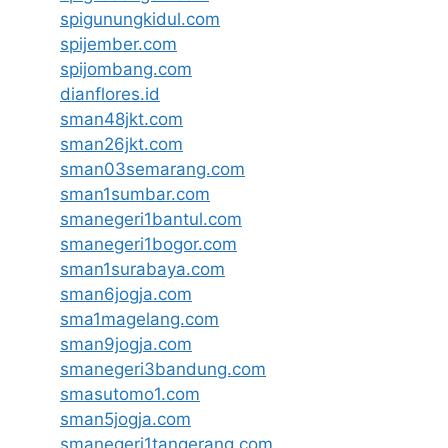
spigunungkidul.com
spijember.com
spijombang.com
dianflores.id
sman48jkt.com
sman26jkt.com
sman03semarang.com
sman1sumbar.com
smanegeri1bantul.com
smanegeri1bogor.com
sman1surabaya.com
sman6jogja.com
sma1magelang.com
sman9jogja.com
smanegeri3bandung.com
smasutomo1.com
sman5jogja.com
smanegeri1tangerang.com