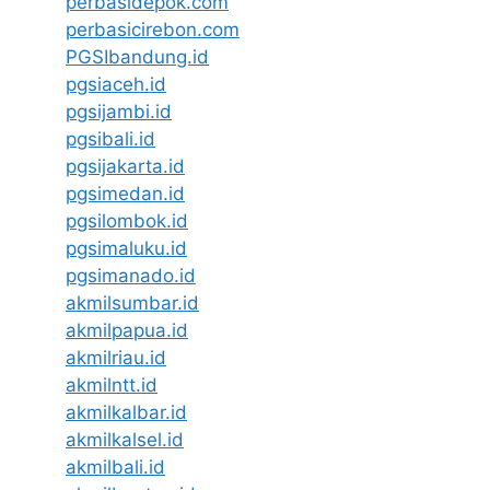
perbasidepok.com
perbasicirebon.com
PGSIbandung.id
pgsiaceh.id
pgsijambi.id
pgsibali.id
pgsijakarta.id
pgsimedan.id
pgsilombok.id
pgsimaluku.id
pgsimanado.id
akmilsumbar.id
akmilpapua.id
akmilriau.id
akmilntt.id
akmilkalbar.id
akmilkalsel.id
akmilbali.id