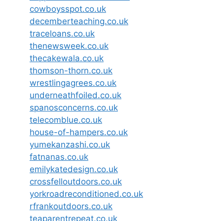
cowboysspot.co.uk
decemberteaching.co.uk
traceloans.co.uk
thenewsweek.co.uk
thecakewala.co.uk
thomson-thorn.co.uk
wrestlingagrees.co.uk
underneathfoiled.co.uk
spanosconcerns.co.uk
telecomblue.co.uk
house-of-hampers.co.uk
yumekanzashi.co.uk
fatnanas.co.uk
emilykatedesign.co.uk
crossfelloutdoors.co.uk
yorkroadreconditioned.co.uk
rfrankoutdoors.co.uk
teaparentrepeat.co.uk