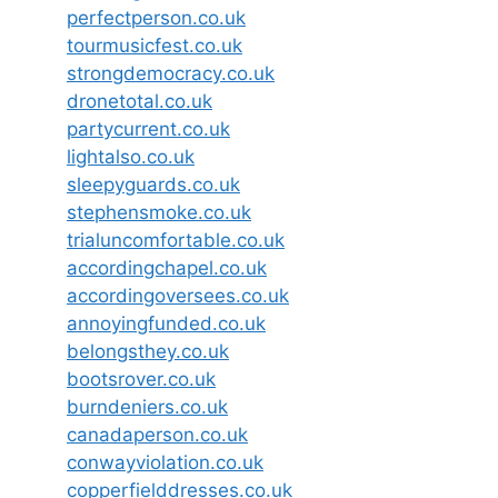
perfectperson.co.uk
tourmusicfest.co.uk
strongdemocracy.co.uk
dronetotal.co.uk
partycurrent.co.uk
lightalso.co.uk
sleepyguards.co.uk
stephensmoke.co.uk
trialuncomfortable.co.uk
accordingchapel.co.uk
accordingoversees.co.uk
annoyingfunded.co.uk
belongsthey.co.uk
bootsrover.co.uk
burndeniers.co.uk
canadaperson.co.uk
conwayviolation.co.uk
copperfielddresses.co.uk