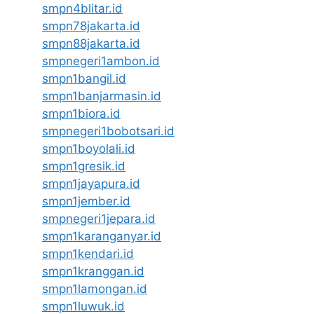
smpn4blitar.id
smpn78jakarta.id
smpn88jakarta.id
smpnegeri1ambon.id
smpn1bangil.id
smpn1banjarmasin.id
smpn1biora.id
smpnegeri1bobotsari.id
smpn1boyolali.id
smpn1gresik.id
smpn1jayapura.id
smpn1jember.id
smpnegeri1jepara.id
smpn1karanganyar.id
smpn1kendari.id
smpn1kranggan.id
smpn1lamongan.id
smpn1luwuk.id