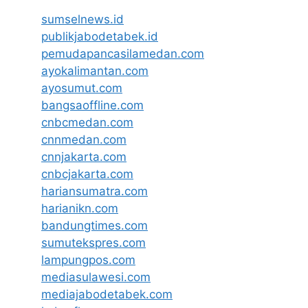
sumselnews.id
publikjabodetabek.id
pemudapancasilamedan.com
ayokalimantan.com
ayosumut.com
bangsaoffline.com
cnbcmedan.com
cnnmedan.com
cnnjakarta.com
cnbcjakarta.com
hariansumatra.com
harianikn.com
bandungtimes.com
sumutekspres.com
lampungpos.com
mediasulawesi.com
mediajabodetabek.com