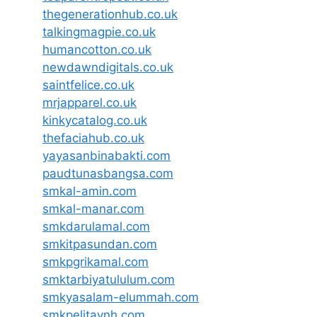
thegenerationhub.co.uk
talkingmagpie.co.uk
humancotton.co.uk
newdawndigitals.co.uk
saintfelice.co.uk
mrjapparel.co.uk
kinkycatalog.co.uk
thefaciahub.co.uk
yayasanbinabakti.com
paudtunasbangsa.com
smkal-amin.com
smkal-manar.com
smkdarulamal.com
smkitpasundan.com
smkpgrikamal.com
smktarbiyatululum.com
smkyasalam-elummah.com
smkpelitaynh.com