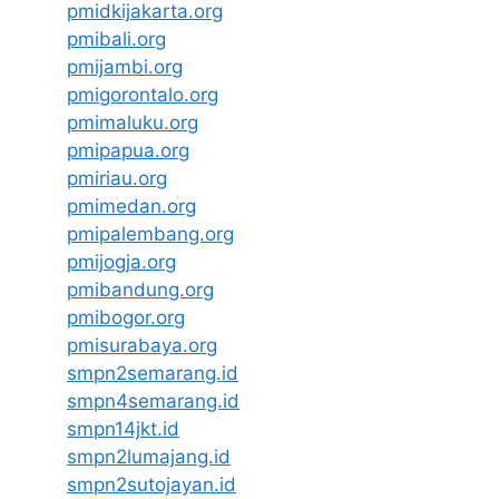
pmidkijakarta.org
pmibali.org
pmijambi.org
pmigorontalo.org
pmimaluku.org
pmipapua.org
pmiriau.org
pmimedan.org
pmipalembang.org
pmijogja.org
pmibandung.org
pmibogor.org
pmisurabaya.org
smpn2semarang.id
smpn4semarang.id
smpn14jkt.id
smpn2lumajang.id
smpn2sutojayan.id