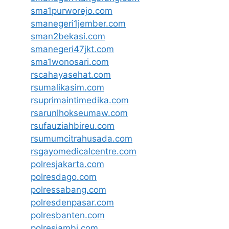
sma1purworejo.com
smanegeri1jember.com
sman2bekasi.com
smanegeri47jkt.com
sma1wonosari.com
rscahayasehat.com
rsumalikasim.com
rsuprimaintimedika.com
rsarunlhokseumaw.com
rsufauziahbireu.com
rsumumcitrahusada.com
rsgayomedicalcentre.com
polresjakarta.com
polresdago.com
polressabang.com
polresdenpasar.com
polresbanten.com
polresjambi.com