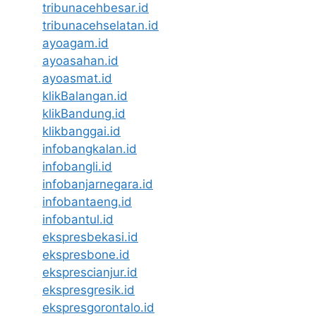
tribunacehbesar.id
tribunacehselatan.id
ayoagam.id
ayoasahan.id
ayoasmat.id
klikBalangan.id
klikBandung.id
klikbanggai.id
infobangkalan.id
infobangli.id
infobanjarnegara.id
infobantaeng.id
infobantul.id
ekspresbekasi.id
ekspresbone.id
eksprescianjur.id
ekspresgresik.id
ekspresgorontalo.id