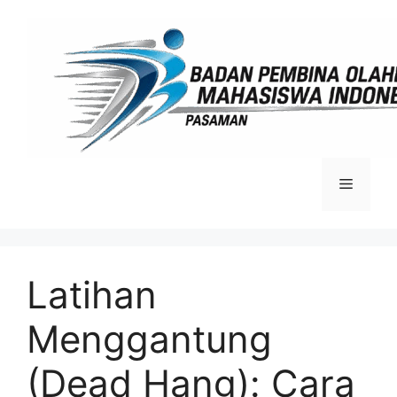
Langsung
ke
isi
Menu
Latihan
Menggantung
(Dead Hang): Cara