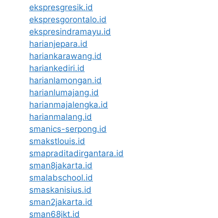
ekspresgresik.id
ekspresgorontalo.id
ekspresindramayu.id
harianjepara.id
hariankarawang.id
hariankediri.id
harianlamongan.id
harianlumajang.id
harianmajalengka.id
harianmalang.id
smanics-serpong.id
smakstlouis.id
smapraditadirgantara.id
sman8jakarta.id
smalabschool.id
smaskanisius.id
sman2jakarta.id
sman68jkt.id