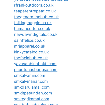
rfrankoutdoors.co.uk
teaparentrepeat.co.uk
thegenerationhub.co.uk
talkingmagpie.co.uk
humancotton.co.uk
newdawndigitals.co.uk
saintfelice.co.uk
mrjapparel.co.uk
kinkycatalog.co.uk
thefaciahub.co.uk
yayasanbinabakti.com
paudtunasbangsa.com
smkal-amin.com
smkal-manar.com
smkdarulamal.com
smkitpasundan.com
smkpgrikamal.com
smktarbiyatululum.com