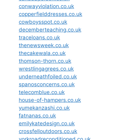
conwayviolation.co.uk
copperfielddresses.co.uk
cowboysspot.co.uk
decemberteaching.co.uk
traceloans.co.uk
thenewsweek.co.uk
thecakewala.co.uk
thomson-thorn.co.uk
wrestlingagrees.co.uk
underneathfoiled.co.uk
spanosconcerns.co.uk
telecomblue.co.uk
house-of-hampers.co.uk
yumekanzashi.co.uk
fatnanas.co.uk
emilykatedesign.co.uk
crossfelloutdoors.co.uk
yorkroadreconditioned.co.uk