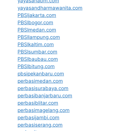
yayasanabm.com
yayasandharmawanita.com
PBSIjakarta.com
PBSIbogor.com
PBSImedan.com
PBSIlampung.com
PBSIkaltim.com
PBSIsumbar.com
PBSIbaubau.com
PBSIbitung.com
pbsipekanbaru.com
perbasimedan.com
perbasisurabaya.com
perbasibanjarbaru.com
perbasiblitar.com
perbasimagelang.com
perbasijambi.com
perbasiserang.com