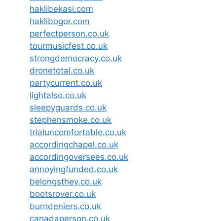
haklibekasi.com
haklibogor.com
perfectperson.co.uk
tourmusicfest.co.uk
strongdemocracy.co.uk
dronetotal.co.uk
partycurrent.co.uk
lightalso.co.uk
sleepyguards.co.uk
stephensmoke.co.uk
trialuncomfortable.co.uk
accordingchapel.co.uk
accordingoversees.co.uk
annoyingfunded.co.uk
belongsthey.co.uk
bootsrover.co.uk
burndeniers.co.uk
canadaperson.co.uk