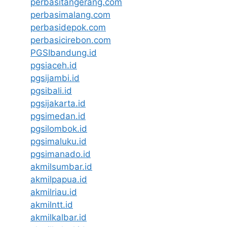
perbasitangerang.com
perbasimalang.com
perbasidepok.com
perbasicirebon.com
PGSIbandung.id
pgsiaceh.id
pgsijambi.id
pgsibali.id
pgsijakarta.id
pgsimedan.id
pgsilombok.id
pgsimaluku.id
pgsimanado.id
akmilsumbar.id
akmilpapua.id
akmilriau.id
akmilntt.id
akmilkalbar.id