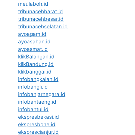
meulaboh.id
tribunacehbarat.id
tribunacehbesar.id
tribunacehselatan.id
ayoagam.id
ayoasahan.id
ayoasmat.id
klikBalangan.id
klikBandung.id
klikbanggai.id
infobangkalan.id
infobangli.id
infobanjarnegara.id
infobantaeng.id
infobantul.id
ekspresbekasi.id
ekspresbone.id
eksprescianjur.id