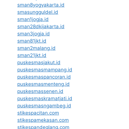
sman8yogyakarta.id
smasungguldel.id
sman1jogja.id
sman28dkijakarta.id
sman3jogja.id
sman81jkt.id
sman2malang.id
sman21jkt.id
puskesmasjakut.id
puskesmasmampang.id
puskesmaspancoran.id
puskesmasmenteng.id
puskesmassenen.id
puskesmaskramatjati.id
puskesmasngambeg.id
stikespacitan.com
stikespamekasan.com
stikespandeglang.com