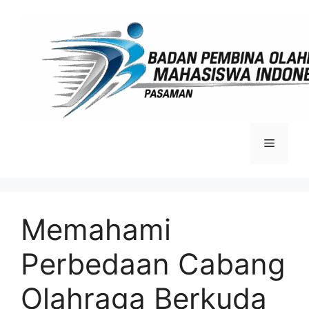
Langsung
ke
isi
Menu
Memahami
Perbedaan Cabang
Olahraga Berkuda