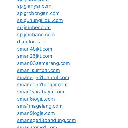
spigianyar.com
spigrobongan.com
spigunungkidul.com
spijember.com
spijombang.com
dianflores.id
sman48jkt.com
sman26jkt.com
sman03semarang.com
sman1sumbar.com
smanegeri1bantul.com
smanegeri1bogor.com
sman1surabaya.com
sman6jogja.com
sma1magelang.com
sman9jogja.com
smanegeri3bandung.com
smasutomo1.com