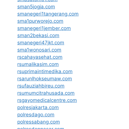
sman5jogja.com
smanegeri1tangerang.com
sma1purworejo.com
smanegeri1jember.com
sman2bekasi.com
smanegeri47jkt.com
sma1wonosari.com
rscahayasehat.com
rsumalikasim.com
rsuprimaintimedika.com
rsarunlhokseumaw.com
rsufauziahbireu.com
rsumumcitrahusada.com
rsgayomedicalcentre.com
polresjakarta.com
polresdago.com
polressabang.com
polresdenpasar.com