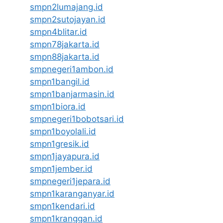
smpn2lumajang.id
smpn2sutojayan.id
smpn4blitar.id
smpn78jakarta.id
smpn88jakarta.id
smpnegeri1ambon.id
smpn1bangil.id
smpn1banjarmasin.id
smpn1biora.id
smpnegeri1bobotsari.id
smpn1boyolali.id
smpn1gresik.id
smpn1jayapura.id
smpn1jember.id
smpnegeri1jepara.id
smpn1karanganyar.id
smpn1kendari.id
smpn1kranggan.id