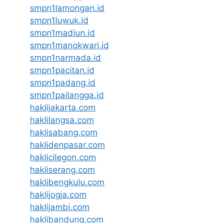
smpn1lamongan.id
smpn1luwuk.id
smpn1madiun.id
smpn1manokwari.id
smpn1narmada.id
smpn1pacitan.id
smpn1padang.id
smpn1pailangga.id
haklijakarta.com
haklilangsa.com
haklisabang.com
haklidenpasar.com
haklicilegon.com
hakliserang.com
haklibengkulu.com
haklijogja.com
haklijambi.com
haklibandung.com