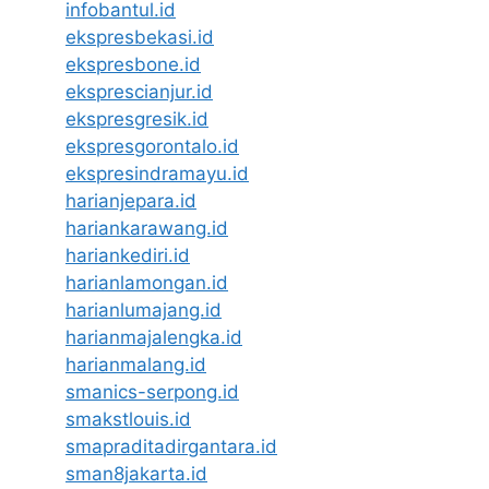
infobantul.id
ekspresbekasi.id
ekspresbone.id
eksprescianjur.id
ekspresgresik.id
ekspresgorontalo.id
ekspresindramayu.id
harianjepara.id
hariankarawang.id
hariankediri.id
harianlamongan.id
harianlumajang.id
harianmajalengka.id
harianmalang.id
smanics-serpong.id
smakstlouis.id
smapraditadirgantara.id
sman8jakarta.id