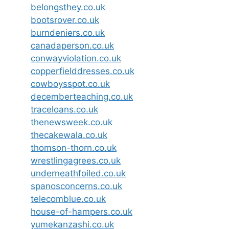
belongsthey.co.uk
bootsrover.co.uk
burndeniers.co.uk
canadaperson.co.uk
conwayviolation.co.uk
copperfielddresses.co.uk
cowboysspot.co.uk
decemberteaching.co.uk
traceloans.co.uk
thenewsweek.co.uk
thecakewala.co.uk
thomson-thorn.co.uk
wrestlingagrees.co.uk
underneathfoiled.co.uk
spanosconcerns.co.uk
telecomblue.co.uk
house-of-hampers.co.uk
yumekanzashi.co.uk