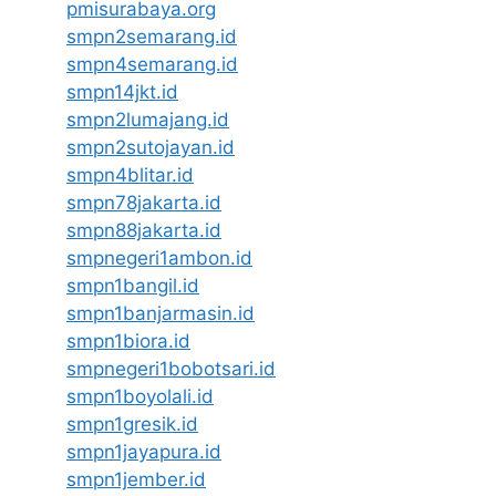
pmisurabaya.org
smpn2semarang.id
smpn4semarang.id
smpn14jkt.id
smpn2lumajang.id
smpn2sutojayan.id
smpn4blitar.id
smpn78jakarta.id
smpn88jakarta.id
smpnegeri1ambon.id
smpn1bangil.id
smpn1banjarmasin.id
smpn1biora.id
smpnegeri1bobotsari.id
smpn1boyolali.id
smpn1gresik.id
smpn1jayapura.id
smpn1jember.id