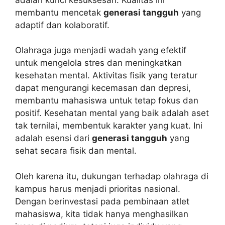
membantu mencetak
generasi tangguh
yang
adaptif dan kolaboratif.
Olahraga juga menjadi wadah yang efektif
untuk mengelola stres dan meningkatkan
kesehatan mental. Aktivitas fisik yang teratur
dapat mengurangi kecemasan dan depresi,
membantu mahasiswa untuk tetap fokus dan
positif. Kesehatan mental yang baik adalah aset
tak ternilai, membentuk karakter yang kuat. Ini
adalah esensi dari
generasi tangguh
yang
sehat secara fisik dan mental.
Oleh karena itu, dukungan terhadap olahraga di
kampus harus menjadi prioritas nasional.
Dengan berinvestasi pada pembinaan atlet
mahasiswa, kita tidak hanya menghasilkan