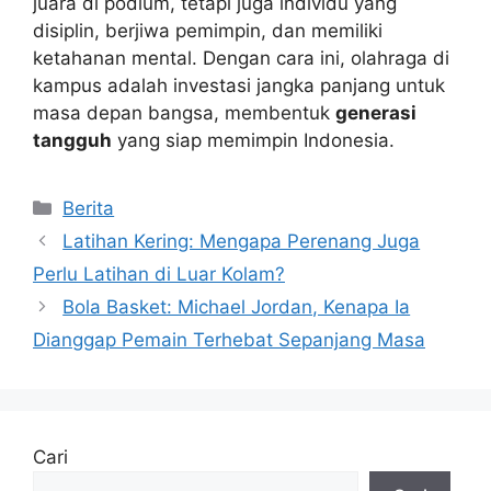
juara di podium, tetapi juga individu yang
disiplin, berjiwa pemimpin, dan memiliki
ketahanan mental. Dengan cara ini, olahraga di
kampus adalah investasi jangka panjang untuk
masa depan bangsa, membentuk
generasi
tangguh
yang siap memimpin Indonesia.
Kategori
Berita
Latihan Kering: Mengapa Perenang Juga
Perlu Latihan di Luar Kolam?
Bola Basket: Michael Jordan, Kenapa Ia
Dianggap Pemain Terhebat Sepanjang Masa
Cari