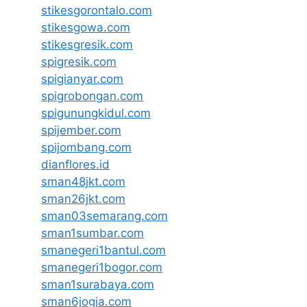
stikesgorontalo.com
stikesgowa.com
stikesgresik.com
spigresik.com
spigianyar.com
spigrobongan.com
spigunungkidul.com
spijember.com
spijombang.com
dianflores.id
sman48jkt.com
sman26jkt.com
sman03semarang.com
sman1sumbar.com
smanegeri1bantul.com
smanegeri1bogor.com
sman1surabaya.com
sman6jogja.com