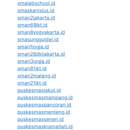
smalabschool.id
smaskanisius.id
sman2jakarta.id
sman68jkt.id
sman8yogyakarta.id
smasungguldel.id
sman1jogja.id
sman28dkijakarta.id
sman3jogja.id
sman81jkt.id
sman2malang.id
sman21jkt.id
puskesmasjakut.id
puskesmasmampang.id
puskesmaspancoran.id
puskesmasmenteng.id
puskesmassenen.id
puskesmaskramatjati.id