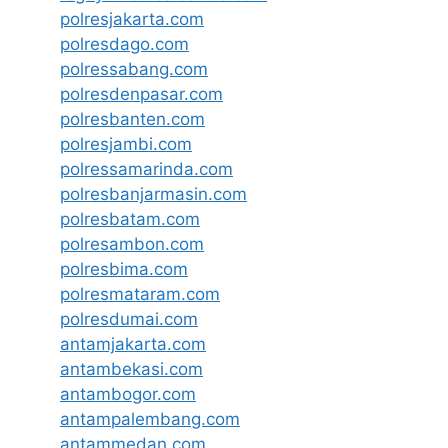
polresjakarta.com
polresdago.com
polressabang.com
polresdenpasar.com
polresbanten.com
polresjambi.com
polressamarinda.com
polresbanjarmasin.com
polresbatam.com
polresambon.com
polresbima.com
polresmataram.com
polresdumai.com
antamjakarta.com
antambekasi.com
antambogor.com
antampalembang.com
antammedan.com