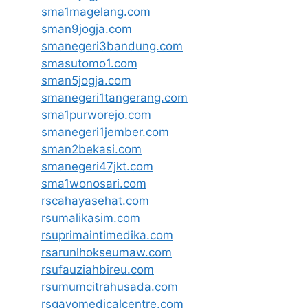
sma1magelang.com
sman9jogja.com
smanegeri3bandung.com
smasutomo1.com
sman5jogja.com
smanegeri1tangerang.com
sma1purworejo.com
smanegeri1jember.com
sman2bekasi.com
smanegeri47jkt.com
sma1wonosari.com
rscahayasehat.com
rsumalikasim.com
rsuprimaintimedika.com
rsarunlhokseumaw.com
rsufauziahbireu.com
rsumumcitrahusada.com
rsgayomedicalcentre.com