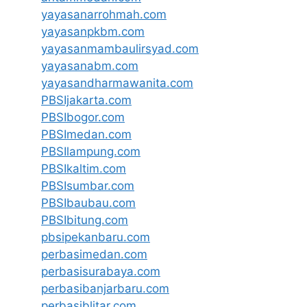
yayasanarrohmah.com
yayasanpkbm.com
yayasanmambaulirsyad.com
yayasanabm.com
yayasandharmawanita.com
PBSIjakarta.com
PBSIbogor.com
PBSImedan.com
PBSIlampung.com
PBSIkaltim.com
PBSIsumbar.com
PBSIbaubau.com
PBSIbitung.com
pbsipekanbaru.com
perbasimedan.com
perbasisurabaya.com
perbasibanjarbaru.com
perbasiblitar.com