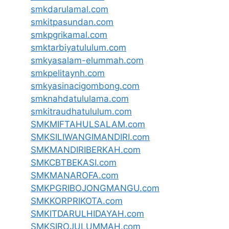
smkdarulamal.com
smkitpasundan.com
smkpgrikamal.com
smktarbiyatululum.com
smkyasalam-elummah.com
smkpelitaynh.com
smkyasinacigombong.com
smknahdatululama.com
smkitraudhatululum.com
SMKMIFTAHULSALAM.com
SMKSILIWANGIMANDIRI.com
SMKMANDIRIBERKAH.com
SMKCBTBEKASI.com
SMKMANAROFA.com
SMKPGRIBOJONGMANGU.com
SMKKORPRIKOTA.com
SMKITDARULHIDAYAH.com
SMKSIROJULUMMAH.com