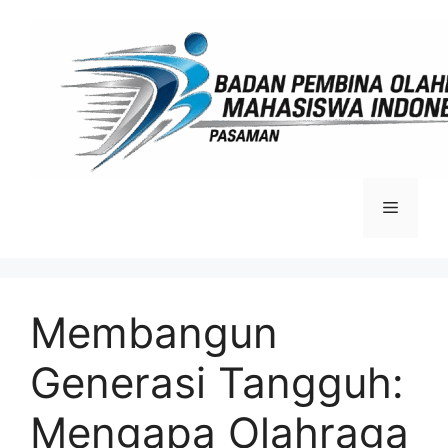
Langsung
ke
isi
Menu
Membangun
Generasi Tangguh:
Mengapa Olahraga