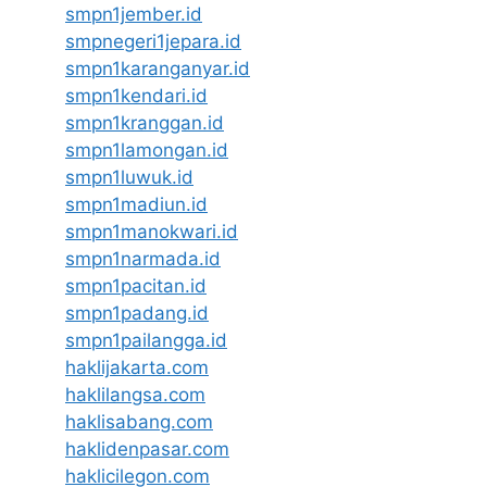
smpn1jember.id
smpnegeri1jepara.id
smpn1karanganyar.id
smpn1kendari.id
smpn1kranggan.id
smpn1lamongan.id
smpn1luwuk.id
smpn1madiun.id
smpn1manokwari.id
smpn1narmada.id
smpn1pacitan.id
smpn1padang.id
smpn1pailangga.id
haklijakarta.com
haklilangsa.com
haklisabang.com
haklidenpasar.com
haklicilegon.com