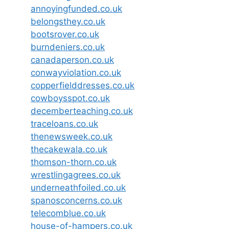
annoyingfunded.co.uk
belongsthey.co.uk
bootsrover.co.uk
burndeniers.co.uk
canadaperson.co.uk
conwayviolation.co.uk
copperfielddresses.co.uk
cowboysspot.co.uk
decemberteaching.co.uk
traceloans.co.uk
thenewsweek.co.uk
thecakewala.co.uk
thomson-thorn.co.uk
wrestlingagrees.co.uk
underneathfoiled.co.uk
spanosconcerns.co.uk
telecomblue.co.uk
house-of-hampers.co.uk