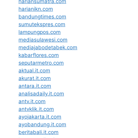
hariansumatra.com
harianikn.com
bandungtimes.com
sumutekspres.com
lampungpos.com
mediasulawesi.com
mediajabodetabek.com
kabarflores.com
seputarmetro.com
aktual.it.com
akurat.it.com
antara.it.com
analisadaily.it.com
antv.it.com
antvklik.it.com
ayojakarta.it.com
ayobandung.it.com
beritabali.it.com