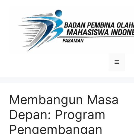
Langsung
ke
isi
Menu
Membangun Masa
Depan: Program
Pengembangan