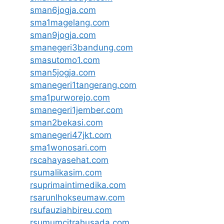
sman6jogja.com
sma1magelang.com
sman9jogja.com
smanegeri3bandung.com
smasutomo1.com
sman5jogja.com
smanegeri1tangerang.com
sma1purworejo.com
smanegeri1jember.com
sman2bekasi.com
smanegeri47jkt.com
sma1wonosari.com
rscahayasehat.com
rsumalikasim.com
rsuprimaintimedika.com
rsarunlhokseumaw.com
rsufauziahbireu.com
rsumumcitrahusada.com