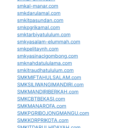
smkal-manar.com
smkdarulamal.com
smkitpasundan.com
smkpgrikamal.com
smktarbiyatululum.com
smkyasalam-elummah.com
smkpelitaynh.com
smkyasinacigombong.com
smknahdatululama.com
smkitraudhatululum.com
SMKMIFTAHULSALAM.com
SMKSILIWANGIMANDIRI.com
SMKMANDIRIBERKAH.com
SMKCBTBEKASI.com
SMKMANAROFA.com
SMKPGRIBOJONGMANGU.com
SMKKORPRIKOTA.com
SMKITDARULHIDAYAH.com