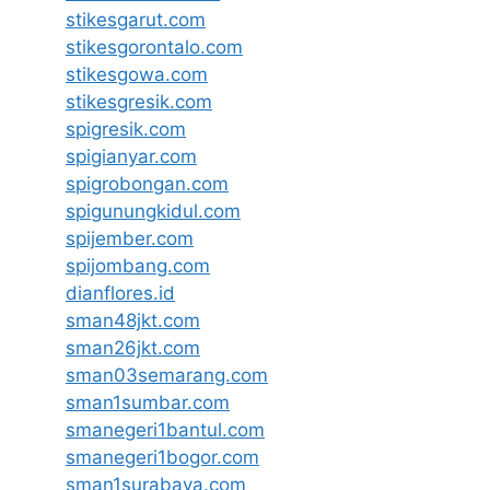
stikesgarut.com
stikesgorontalo.com
stikesgowa.com
stikesgresik.com
spigresik.com
spigianyar.com
spigrobongan.com
spigunungkidul.com
spijember.com
spijombang.com
dianflores.id
sman48jkt.com
sman26jkt.com
sman03semarang.com
sman1sumbar.com
smanegeri1bantul.com
smanegeri1bogor.com
sman1surabaya.com