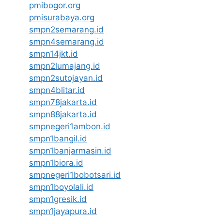
pmibogor.org
pmisurabaya.org
smpn2semarang.id
smpn4semarang.id
smpn14jkt.id
smpn2lumajang.id
smpn2sutojayan.id
smpn4blitar.id
smpn78jakarta.id
smpn88jakarta.id
smpnegeri1ambon.id
smpn1bangil.id
smpn1banjarmasin.id
smpn1biora.id
smpnegeri1bobotsari.id
smpn1boyolali.id
smpn1gresik.id
smpn1jayapura.id