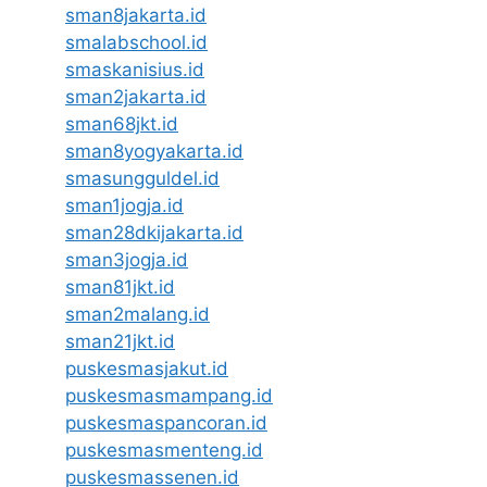
sman8jakarta.id
smalabschool.id
smaskanisius.id
sman2jakarta.id
sman68jkt.id
sman8yogyakarta.id
smasungguldel.id
sman1jogja.id
sman28dkijakarta.id
sman3jogja.id
sman81jkt.id
sman2malang.id
sman21jkt.id
puskesmasjakut.id
puskesmasmampang.id
puskesmaspancoran.id
puskesmasmenteng.id
puskesmassenen.id