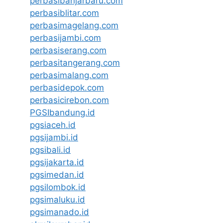
perbasibanjarbaru.com
perbasiblitar.com
perbasimagelang.com
perbasijambi.com
perbasiserang.com
perbasitangerang.com
perbasimalang.com
perbasidepok.com
perbasicirebon.com
PGSIbandung.id
pgsiaceh.id
pgsijambi.id
pgsibali.id
pgsijakarta.id
pgsimedan.id
pgsilombok.id
pgsimaluku.id
pgsimanado.id