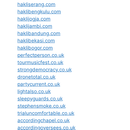
hakliserang.com
haklibengkulu.com
haklijogja.com
haklijambi.com
haklibandung.com
haklibekasi.com
haklibogor.com
perfectperson.co.uk
tourmusicfest.co.uk
strongdemocracy.co.uk
dronetotal.co.uk
partycurrent.co.uk
lightalso.co.uk
sleepyguards.co.uk
stephensmoke.co.uk
trialuncomfortable.co.uk
accordingchapel.co.uk
accordingoversees.co.uk