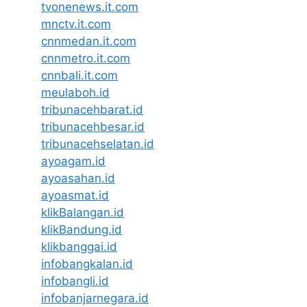
tvonenews.it.com
mnctv.it.com
cnnmedan.it.com
cnnmetro.it.com
cnnbali.it.com
meulaboh.id
tribunacehbarat.id
tribunacehbesar.id
tribunacehselatan.id
ayoagam.id
ayoasahan.id
ayoasmat.id
klikBalangan.id
klikBandung.id
klikbanggai.id
infobangkalan.id
infobangli.id
infobanjarnegara.id