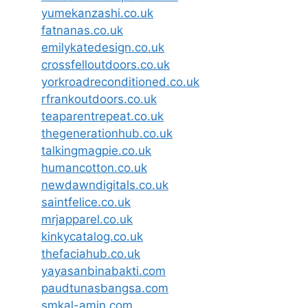
yumekanzashi.co.uk
fatnanas.co.uk
emilykatedesign.co.uk
crossfelloutdoors.co.uk
yorkroadreconditioned.co.uk
rfrankoutdoors.co.uk
teaparentrepeat.co.uk
thegenerationhub.co.uk
talkingmagpie.co.uk
humancotton.co.uk
newdawndigitals.co.uk
saintfelice.co.uk
mrjapparel.co.uk
kinkycatalog.co.uk
thefaciahub.co.uk
yayasanbinabakti.com
paudtunasbangsa.com
smkal-amin.com