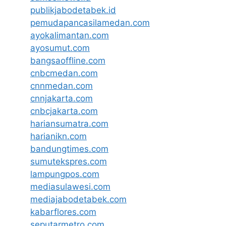
publikjabodetabek.id
pemudapancasilamedan.com
ayokalimantan.com
ayosumut.com
bangsaoffline.com
cnbcmedan.com
cnnmedan.com
cnnjakarta.com
cnbcjakarta.com
hariansumatra.com
harianikn.com
bandungtimes.com
sumutekspres.com
lampungpos.com
mediasulawesi.com
mediajabodetabek.com
kabarflores.com
seputarmetro.com