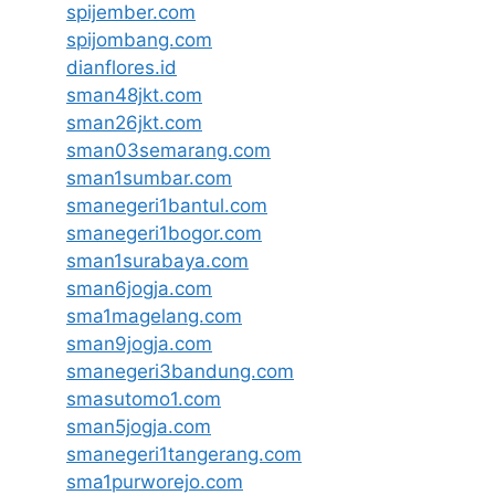
spijember.com
spijombang.com
dianflores.id
sman48jkt.com
sman26jkt.com
sman03semarang.com
sman1sumbar.com
smanegeri1bantul.com
smanegeri1bogor.com
sman1surabaya.com
sman6jogja.com
sma1magelang.com
sman9jogja.com
smanegeri3bandung.com
smasutomo1.com
sman5jogja.com
smanegeri1tangerang.com
sma1purworejo.com