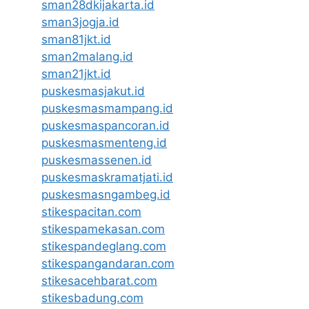
sman28dkijakarta.id
sman3jogja.id
sman81jkt.id
sman2malang.id
sman21jkt.id
puskesmasjakut.id
puskesmasmampang.id
puskesmaspancoran.id
puskesmasmenteng.id
puskesmassenen.id
puskesmaskramatjati.id
puskesmasngambeg.id
stikespacitan.com
stikespamekasan.com
stikespandeglang.com
stikespangandaran.com
stikesacehbarat.com
stikesbadung.com