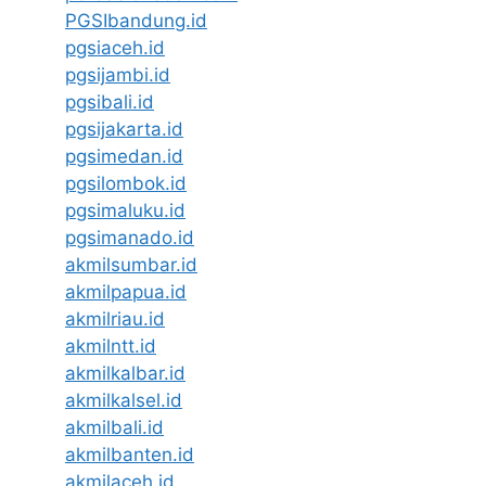
PGSIbandung.id
pgsiaceh.id
pgsijambi.id
pgsibali.id
pgsijakarta.id
pgsimedan.id
pgsilombok.id
pgsimaluku.id
pgsimanado.id
akmilsumbar.id
akmilpapua.id
akmilriau.id
akmilntt.id
akmilkalbar.id
akmilkalsel.id
akmilbali.id
akmilbanten.id
akmilaceh.id