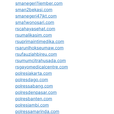
smanegeri1jember.com
sman2bekasi.com
smanegeri47jkt.com
sma1wonosari.com
rscahayasehat.com
rsumalikasim.com
rsuprimaintimedika.com
rsarunlhokseumaw.com
rsufauziahbireu.com
rsumumcitrahusada.com
rsgayomedicalcentre.com
polresjakarta.com
polresdago.com
polressabang.com
polresdenpasar.com
polresbanten.com
polresjambi.com
polressamarinda.com