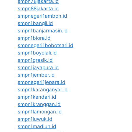
smpn78jakarta.id
smpn88jakarta.id
smpnegeri1ambon.id
smpn1bangil.id
smpn1banjarmasin.id
smpn1biora.id
smpnegeri1bobotsari.id
smpn1boyolali.id
smpn1gresik.id
smpn1jayapura.id
smpn1jember.id
smpnegeri1jepara.id
smpn1karanganyar.id
smpn1kendari.id
smpn1kranggan.id
smpn1lamongan.id
smpn1luwuk.id
smpn1madiun.id