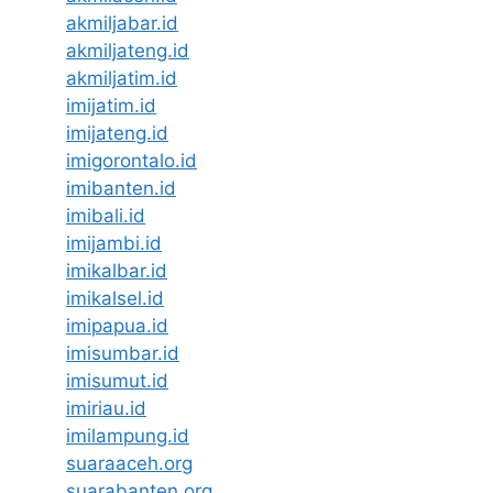
akmiljabar.id
akmiljateng.id
akmiljatim.id
imijatim.id
imijateng.id
imigorontalo.id
imibanten.id
imibali.id
imijambi.id
imikalbar.id
imikalsel.id
imipapua.id
imisumbar.id
imisumut.id
imiriau.id
imilampung.id
suaraaceh.org
suarabanten.org