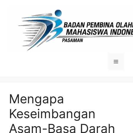
Langsung
ke
isi
Menu
Mengapa
Keseimbangan
Asam-Basa Darah