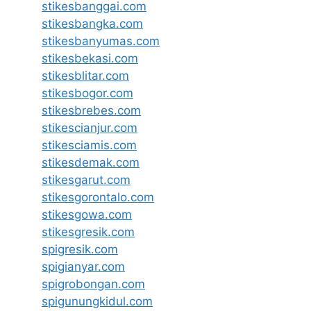
stikesbanggai.com
stikesbangka.com
stikesbanyumas.com
stikesbekasi.com
stikesblitar.com
stikesbogor.com
stikesbrebes.com
stikescianjur.com
stikesciamis.com
stikesdemak.com
stikesgarut.com
stikesgorontalo.com
stikesgowa.com
stikesgresik.com
spigresik.com
spigianyar.com
spigrobongan.com
spigunungkidul.com