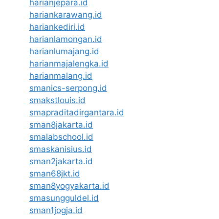
harianjepara.id
hariankarawang.id
hariankediri.id
harianlamongan.id
harianlumajang.id
harianmajalengka.id
harianmalang.id
smanics-serpong.id
smakstlouis.id
smapraditadirgantara.id
sman8jakarta.id
smalabschool.id
smaskanisius.id
sman2jakarta.id
sman68jkt.id
sman8yogyakarta.id
smasungguldel.id
sman1jogja.id