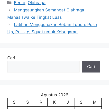
Kategori
Berita
,
Olahraga
Menggaungkan Semangat Olahraga
Mahasiswa ke Tingkat Luas
Latihan Menggunakan Beban Tubuh: Push
Up, Pull Up, Squat untuk Kebugaran
Cari
Cari
Agustus 2026
S
S
R
K
J
S
M