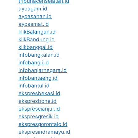
tribunacehselatan.id
ayoagam.id
ayoasahan.id
ayoasmat.id
klikBalangan.id
klikBandung.id
klikbanggai.id
infobangkalan.id
infobangli.id
infobanjarnegara.id
infobantaeng.id
infobantul.id
ekspresbekasi.id
ekspresbone.id
eksprescianjur.id
ekspresgresik.id
ekspresgorontalo.id
ekspresindramayu.id