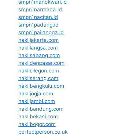
smpn1manokwari.id
smpn1narmada.id
smpn1pacitan.id
smpn1padang.id
smpn1pailangga.id
haklijakarta.com
haklilangsa.com
haklisabang.com
haklidenpasar.com
haklicilegon.com
hakliserang.com
haklibengkulu.com
haklijogja.com
haklijambi.com
haklibandung.com
haklibekasi.com
haklibogor.com
perfectperson.co.uk