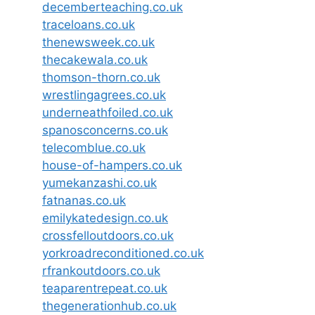
decemberteaching.co.uk
traceloans.co.uk
thenewsweek.co.uk
thecakewala.co.uk
thomson-thorn.co.uk
wrestlingagrees.co.uk
underneathfoiled.co.uk
spanosconcerns.co.uk
telecomblue.co.uk
house-of-hampers.co.uk
yumekanzashi.co.uk
fatnanas.co.uk
emilykatedesign.co.uk
crossfelloutdoors.co.uk
yorkroadreconditioned.co.uk
rfrankoutdoors.co.uk
teaparentrepeat.co.uk
thegenerationhub.co.uk