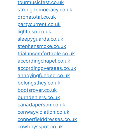
tourmusicfest.co.uk
strongdemocracy.co.uk
dronetotal.co.uk
partycurrent.co.uk
lightalso.co.uk
sleepyguards.co.uk
stephensmoke.co.uk
trialuncomfortable.co.uk
accordingchapel.co.uk
accordingoversees.co.uk
annoyingfunded.co.uk
belongsthey.co.uk
bootsrover.co.uk
burndeniers.co.uk
canadaperson.co.uk
conwayviolation.co.uk
copperfielddresses.co.uk
cowboysspot.co.uk