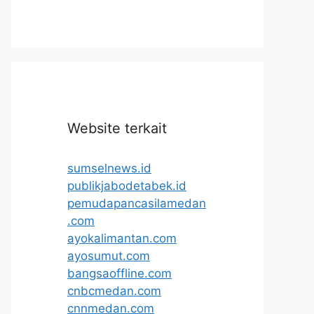
Website terkait
sumselnews.id
publikjabodetabek.id
pemudapancasilamedan
.com
ayokalimantan.com
ayosumut.com
bangsaoffline.com
cnbcmedan.com
cnnmedan.com