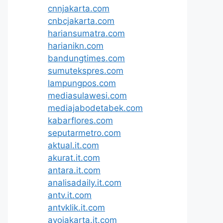
cnnjakarta.com
cnbcjakarta.com
hariansumatra.com
harianikn.com
bandungtimes.com
sumutekspres.com
lampungpos.com
mediasulawesi.com
mediajabodetabek.com
kabarflores.com
seputarmetro.com
aktual.it.com
akurat.it.com
antara.it.com
analisadaily.it.com
antv.it.com
antvklik.it.com
ayojakarta.it.com