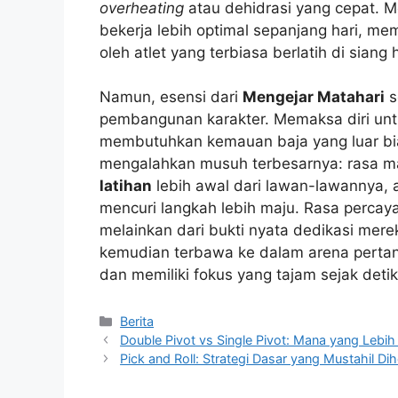
overheating
atau dehidrasi yang cepat. M
bekerja lebih optimal sepanjang hari, mem
oleh atlet yang terbiasa berlatih di siang h
Namun, esensi dari
Mengejar Matahari
s
pembangunan karakter. Memaksa diri unt
membutuhkan kemauan baja yang luar bias
mengalahkan musuh terbesarnya: rasa 
latihan
lebih awal dari lawan-lawannya, 
mencuri langkah lebih maju. Rasa percay
melainkan dari bukti nyata dedikasi mere
kemudian terbawa ke dalam arena perta
dan memiliki fokus yang tajam sejak detik
Kategori
Berita
Double Pivot vs Single Pivot: Mana yang Lebi
Pick and Roll: Strategi Dasar yang Mustahil Di