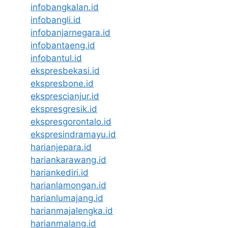
infobangkalan.id
infobangli.id
infobanjarnegara.id
infobantaeng.id
infobantul.id
ekspresbekasi.id
ekspresbone.id
eksprescianjur.id
ekspresgresik.id
ekspresgorontalo.id
ekspresindramayu.id
harianjepara.id
hariankarawang.id
hariankediri.id
harianlamongan.id
harianlumajang.id
harianmajalengka.id
harianmalang.id