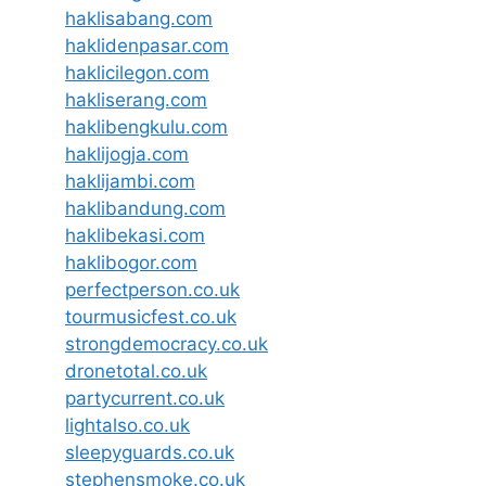
haklisabang.com
haklidenpasar.com
haklicilegon.com
hakliserang.com
haklibengkulu.com
haklijogja.com
haklijambi.com
haklibandung.com
haklibekasi.com
haklibogor.com
perfectperson.co.uk
tourmusicfest.co.uk
strongdemocracy.co.uk
dronetotal.co.uk
partycurrent.co.uk
lightalso.co.uk
sleepyguards.co.uk
stephensmoke.co.uk