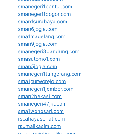
smanegeri1bantul.com
smanegeri1bogor.com
sman1surabaya.com
sman6jogja.com
sma1magelang.com
sman9jogja.com
smanegeri3bandung.com
smasutomo1.com
sman5jogja.com
smanegeri1tangerang.com
sma1purworejo.com
smanegeri1jember.com
sman2bekasi.com
smanegeri47jkt.com
sma1wonosari.com
rscahayasehat.com
rsumalikasim.com
rsuprimaintimedika.com