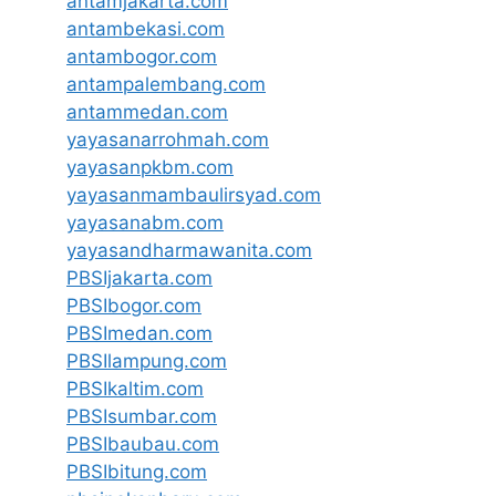
antamjakarta.com
antambekasi.com
antambogor.com
antampalembang.com
antammedan.com
yayasanarrohmah.com
yayasanpkbm.com
yayasanmambaulirsyad.com
yayasanabm.com
yayasandharmawanita.com
PBSIjakarta.com
PBSIbogor.com
PBSImedan.com
PBSIlampung.com
PBSIkaltim.com
PBSIsumbar.com
PBSIbaubau.com
PBSIbitung.com