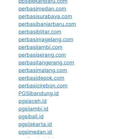
pbsipekanbaru.com
perbasimedan.com
perbasisurabaya.com
perbasibanjarbaru.com
perbasiblitar.com
perbasimagelang.com
perbasijambi.com
perbasiserang.com
perbasitangerang.com
perbasimalang.com
perbasidepok.com
perbasicirebon.com
PGSIbandung.id
pgsiaceh.id
pgsijambi.id
pgsibali.id
pgsijakarta.id
pgsimedan.id