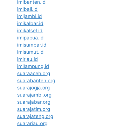
imibanten.id
imibali.id
imijambi.id
imikalbar.id
imikalsel.id
imipapua.id
imisumbar.id
imisumut.id
imiriau.id
imilampung.id
suaraaceh.org
suarabanten.org
suarajogja.org
suarajambi.org
suarajabar.org
suarajatim.org
suarajateng.org
suarariau.org