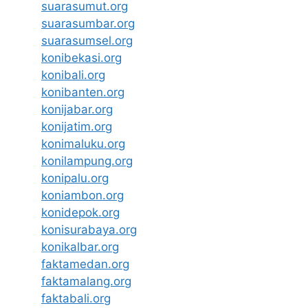
suarasumut.org
suarasumbar.org
suarasumsel.org
konibekasi.org
konibali.org
konibanten.org
konijabar.org
konijatim.org
konimaluku.org
konilampung.org
konipalu.org
koniambon.org
konidepok.org
konisurabaya.org
konikalbar.org
faktamedan.org
faktamalang.org
faktabali.org