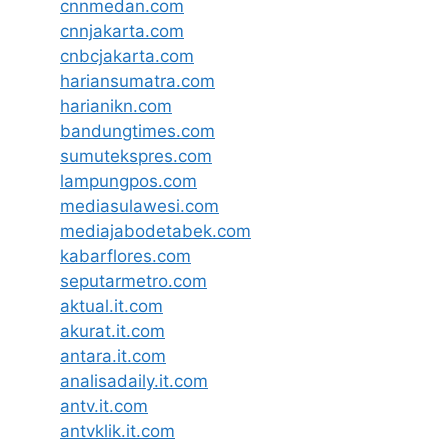
cnnmedan.com
cnnjakarta.com
cnbcjakarta.com
hariansumatra.com
harianikn.com
bandungtimes.com
sumutekspres.com
lampungpos.com
mediasulawesi.com
mediajabodetabek.com
kabarflores.com
seputarmetro.com
aktual.it.com
akurat.it.com
antara.it.com
analisadaily.it.com
antv.it.com
antvklik.it.com