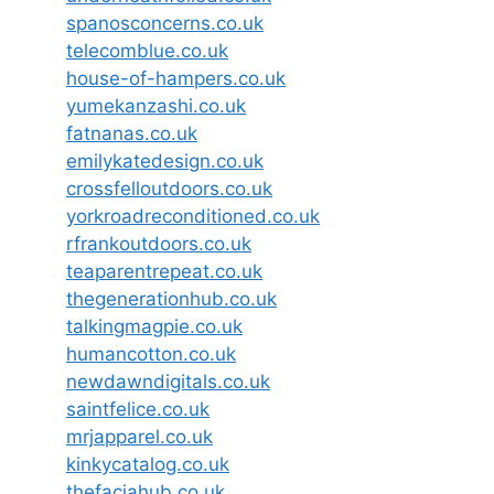
spanosconcerns.co.uk
telecomblue.co.uk
house-of-hampers.co.uk
yumekanzashi.co.uk
fatnanas.co.uk
emilykatedesign.co.uk
crossfelloutdoors.co.uk
yorkroadreconditioned.co.uk
rfrankoutdoors.co.uk
teaparentrepeat.co.uk
thegenerationhub.co.uk
talkingmagpie.co.uk
humancotton.co.uk
newdawndigitals.co.uk
saintfelice.co.uk
mrjapparel.co.uk
kinkycatalog.co.uk
thefaciahub.co.uk