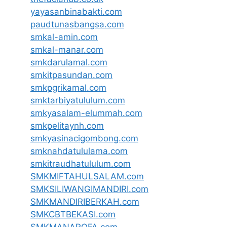
yayasanbinabakti.com
paudtunasbangsa.com
smkal-amin.com
smkal-manar.com
smkdarulamal.com
smkitpasundan.com
smkpgrikamal.com
smktarbiyatululum.com
smkyasalam-elummah.com
smkpelitaynh.com
smkyasinacigombong.com
smknahdatululama.com
smkitraudhatululum.com
SMKMIFTAHULSALAM.com
SMKSILIWANGIMANDIRI.com
SMKMANDIRIBERKAH.com
SMKCBTBEKASI.com
SMKMANAROFA.com