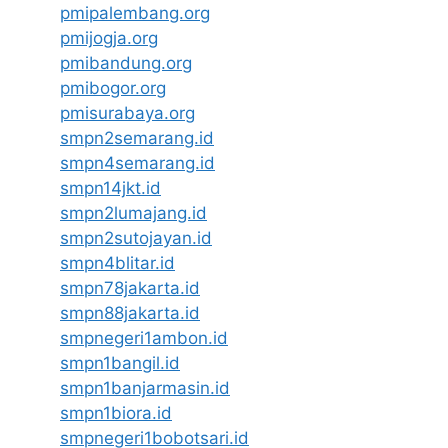
pmipalembang.org
pmijogja.org
pmibandung.org
pmibogor.org
pmisurabaya.org
smpn2semarang.id
smpn4semarang.id
smpn14jkt.id
smpn2lumajang.id
smpn2sutojayan.id
smpn4blitar.id
smpn78jakarta.id
smpn88jakarta.id
smpnegeri1ambon.id
smpn1bangil.id
smpn1banjarmasin.id
smpn1biora.id
smpnegeri1bobotsari.id