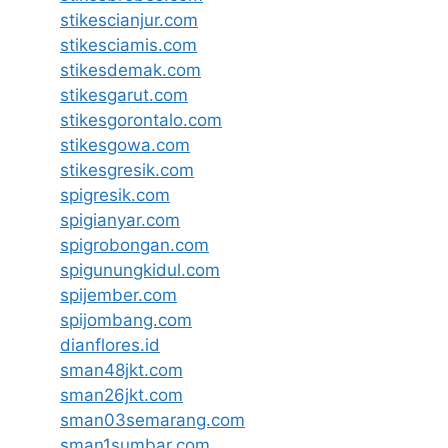
stikescianjur.com
stikesciamis.com
stikesdemak.com
stikesgarut.com
stikesgorontalo.com
stikesgowa.com
stikesgresik.com
spigresik.com
spigianyar.com
spigrobongan.com
spigunungkidul.com
spijember.com
spijombang.com
dianflores.id
sman48jkt.com
sman26jkt.com
sman03semarang.com
sman1sumbar.com