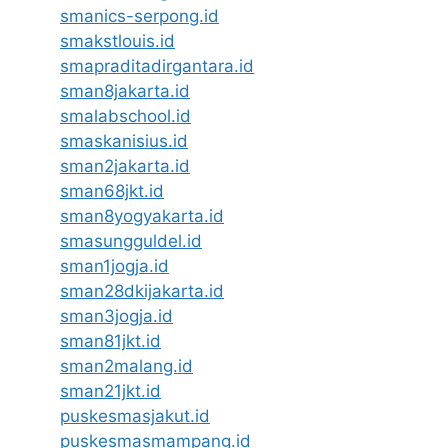
smanics-serpong.id
smakstlouis.id
smapraditadirgantara.id
sman8jakarta.id
smalabschool.id
smaskanisius.id
sman2jakarta.id
sman68jkt.id
sman8yogyakarta.id
smasungguldel.id
sman1jogja.id
sman28dkijakarta.id
sman3jogja.id
sman81jkt.id
sman2malang.id
sman21jkt.id
puskesmasjakut.id
puskesmasmampang.id