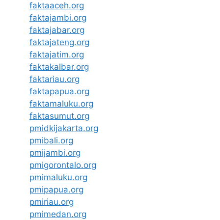
faktaaceh.org
faktajambi.org
faktajabar.org
faktajateng.org
faktajatim.org
faktakalbar.org
faktariau.org
faktapapua.org
faktamaluku.org
faktasumut.org
pmidkijakarta.org
pmibali.org
pmijambi.org
pmigorontalo.org
pmimaluku.org
pmipapua.org
pmiriau.org
pmimedan.org