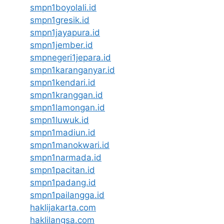
smpn1boyolali.id
smpn1gresik.id
smpn1jayapura.id
smpn1jember.id
smpnegeri1jepara.id
smpn1karanganyar.id
smpn1kendari.id
smpn1kranggan.id
smpn1lamongan.id
smpn1luwuk.id
smpn1madiun.id
smpn1manokwari.id
smpn1narmada.id
smpn1pacitan.id
smpn1padang.id
smpn1pailangga.id
haklijakarta.com
haklilangsa.com