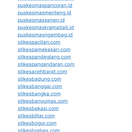
puskesmaspancoran.id
puskesmasmenteng.id
puskesmassenen.id
puskesmaskramatjati.id
puskesmasngambeg.id
stikespacitan.com
stikespamekasan.com
stikespandeglang.com
stikespangandaran.com
stikesacehbarat.com
stikesbadung.com
stikesbanggai.com
stikesbangka.com
stikesbanyumas.com
stikesbekasi.com
stikesblitar.com
stikesbogor.com
stikesbrebes.com