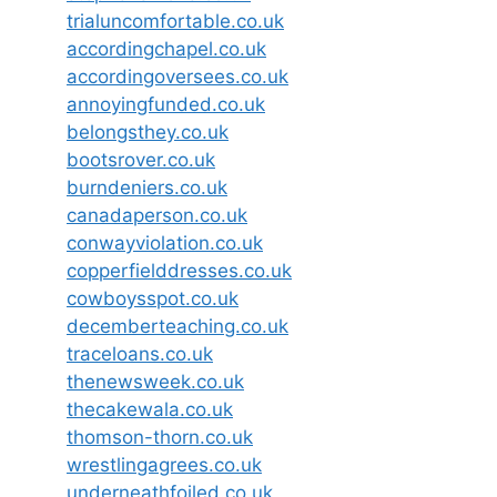
trialuncomfortable.co.uk
accordingchapel.co.uk
accordingoversees.co.uk
annoyingfunded.co.uk
belongsthey.co.uk
bootsrover.co.uk
burndeniers.co.uk
canadaperson.co.uk
conwayviolation.co.uk
copperfielddresses.co.uk
cowboysspot.co.uk
decemberteaching.co.uk
traceloans.co.uk
thenewsweek.co.uk
thecakewala.co.uk
thomson-thorn.co.uk
wrestlingagrees.co.uk
underneathfoiled.co.uk