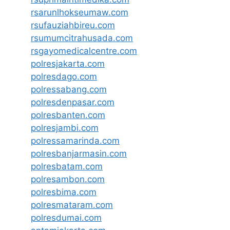
rsarunlhokseumaw.com
rsufauziahbireu.com
rsumumcitrahusada.com
rsgayomedicalcentre.com
polresjakarta.com
polresdago.com
polressabang.com
polresdenpasar.com
polresbanten.com
polresjambi.com
polressamarinda.com
polresbanjarmasin.com
polresbatam.com
polresambon.com
polresbima.com
polresmataram.com
polresdumai.com