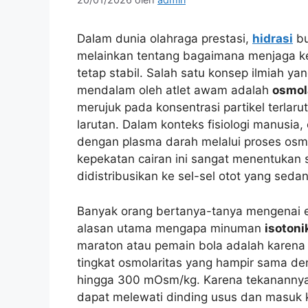
Dalam dunia olahraga prestasi,
hidrasi
bu
melainkan tentang bagaimana menjaga k
tetap stabil. Salah satu konsep ilmiah ya
mendalam oleh atlet awam adalah
osmol
merujuk pada konsentrasi partikel terlarut
larutan. Dalam konteks fisiologi manusia,
dengan plasma darah melalui proses osm
kepekatan cairan ini sangat menentukan 
didistribusikan ke sel-sel otot yang seda
Banyak orang bertanya-tanya mengenai ef
alasan utama mengapa minuman
isotoni
maraton atau pemain bola adalah karena ka
tingkat osmolaritas yang hampir sama den
hingga 300 mOsm/kg. Karena tekanannya 
dapat melewati dinding usus dan masuk k