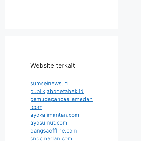
Website terkait
sumselnews.id
publikjabodetabek.id
pemudapancasilamedan
.com
ayokalimantan.com
ayosumut.com
bangsaoffline.com
cnbcmedan.com