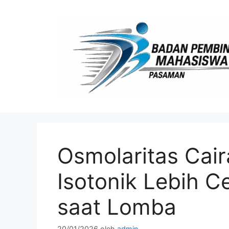
Langsung
ke
isi
Osmolaritas Cai
Isotonik Lebih C
saat Lomba
20/01/2026
oleh
admin