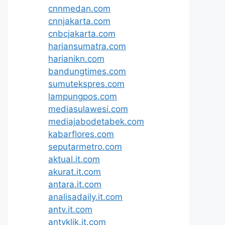
cnnmedan.com
cnnjakarta.com
cnbcjakarta.com
hariansumatra.com
harianikn.com
bandungtimes.com
sumutekspres.com
lampungpos.com
mediasulawesi.com
mediajabodetabek.com
kabarflores.com
seputarmetro.com
aktual.it.com
akurat.it.com
antara.it.com
analisadaily.it.com
antv.it.com
antvklik.it.com