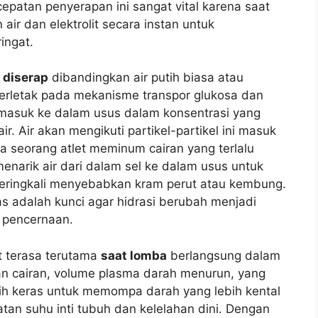
atan penyerapan ini sangat vital karena saat
r dan elektrolit secara instan untuk
ingat.
 diserap
dibandingkan air putih biasa atau
 terletak pada mekanisme transpor glukosa dan
a masuk ke dalam usus dalam konsentrasi yang
r. Air akan mengikuti partikel-partikel ini masuk
a seorang atlet meminum cairan yang terlalu
menarik air dari dalam sel ke dalam usus untuk
eringkali menyebabkan kram perut atau kembung.
s adalah kunci agar hidrasi berubah menjadi
 pencernaan.
t terasa terutama
saat lomba
berlangsung dalam
an cairan, volume plasma darah menurun, yang
ih keras untuk memompa darah yang lebih kental
atan suhu inti tubuh dan kelelahan dini. Dengan