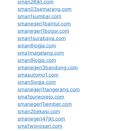
sman26jkt.com
sman03semarang.com
sman1sumbar.com
smanegeri1bantul.com
smanegeri1bogor.com
sman1surabaya.com
sman6jogja.com
sma1magelang.com
sman9jogja.com
smanegeri3bandung.com
smasutomo1.com
sman5jogja.com
smanegeri1tangerang.com
sma1purworejo.com
smanegeri1jember.com
sman2bekasi.com
smanegeri47jkt.com
sma1wonosari.com