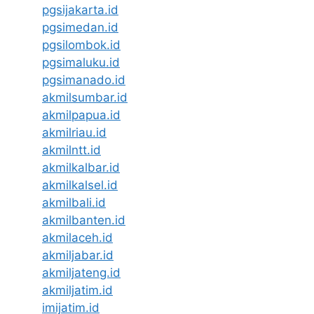
pgsijakarta.id
pgsimedan.id
pgsilombok.id
pgsimaluku.id
pgsimanado.id
akmilsumbar.id
akmilpapua.id
akmilriau.id
akmilntt.id
akmilkalbar.id
akmilkalsel.id
akmilbali.id
akmilbanten.id
akmilaceh.id
akmiljabar.id
akmiljateng.id
akmiljatim.id
imijatim.id