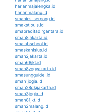
harianmajalengka.id
harianmalang.id
smanics-serpong.id
smakstlouis.id
smapraditadirgantara.id
sman8jakarta.id
smalabschool.id
smaskanisius.id
sman2jakarta.id
sman68jkt.id
sman8yogyakarta.id
smasungguldel.id
sman1jogja.id
sman28dkijakarta.id
sman3jogja.id
sman81jkt.id
sman2malang.id