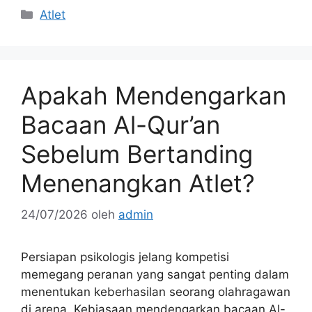
Kategori
Atlet
Apakah Mendengarkan
Bacaan Al-Qur’an
Sebelum Bertanding
Menenangkan Atlet?
24/07/2026
oleh
admin
Persiapan psikologis jelang kompetisi
memegang peranan yang sangat penting dalam
menentukan keberhasilan seorang olahragawan
di arena. Kebiasaan mendengarkan bacaan Al-