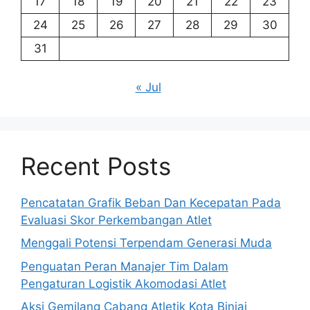
17
18
19
20
21
22
23
24
25
26
27
28
29
30
31
« Jul
Recent Posts
Pencatatan Grafik Beban Dan Kecepatan Pada
Evaluasi Skor Perkembangan Atlet
Menggali Potensi Terpendam Generasi Muda
Penguatan Peran Manajer Tim Dalam
Pengaturan Logistik Akomodasi Atlet
Aksi Gemilang Cabang Atletik Kota Binjai