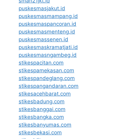
sman21jkt.id
puskesmasjakut.id
puskesmasmampang.id
puskesmaspancoran.id
puskesmasmenteng.id
puskesmassenen.id
puskesmaskramatjati.id
puskesmasngambeg.id
stikespacitan.com
stikespamekasan.com
stikespandeglang.com
stikespangandaran.com
stikesacehbarat.com
stikesbadung.com
stikesbanggai.com
stikesbangka.com
stikesbanyumas.com
stikesbekasi.com