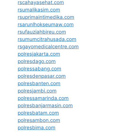
rscahayasehat.com
rsumalikasim.com
rsuprimaintimedika.com
rsarunlhokseumaw.com
rsufauziahbireu.com
rsumumcitrahusada.com
rsgayomedicalcentre.com
polresjakarta.com
polresdago.com
polressabang.com
polresdenpasar.com
polresbanten.com
polresjambi.com
polressamarinda.com
polresbanjarmasin.com
polresbatam.com
polresambon.com
polresbima.com