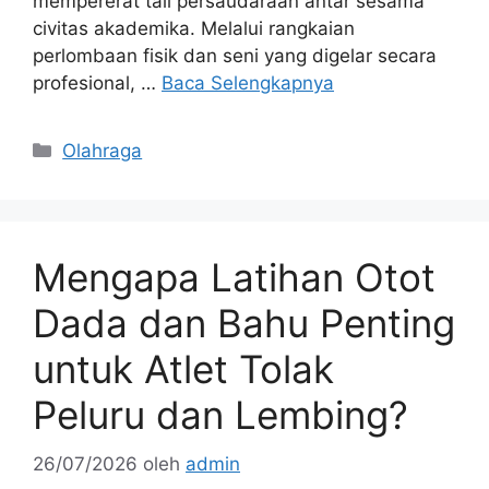
mempererat tali persaudaraan antar sesama
civitas akademika. Melalui rangkaian
perlombaan fisik dan seni yang digelar secara
profesional, …
Baca Selengkapnya
Kategori
Olahraga
Mengapa Latihan Otot
Dada dan Bahu Penting
untuk Atlet Tolak
Peluru dan Lembing?
26/07/2026
oleh
admin