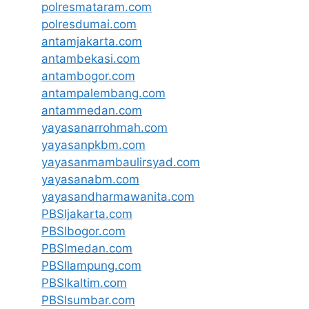
polresmataram.com
polresdumai.com
antamjakarta.com
antambekasi.com
antambogor.com
antampalembang.com
antammedan.com
yayasanarrohmah.com
yayasanpkbm.com
yayasanmambaulirsyad.com
yayasanabm.com
yayasandharmawanita.com
PBSIjakarta.com
PBSIbogor.com
PBSImedan.com
PBSIlampung.com
PBSIkaltim.com
PBSIsumbar.com