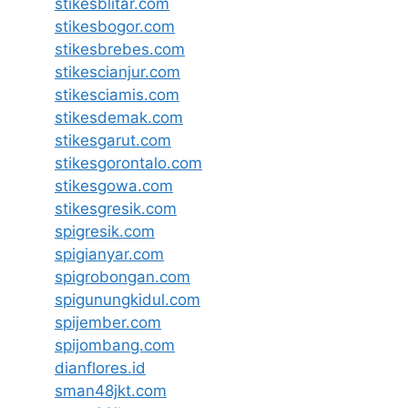
stikesblitar.com
stikesbogor.com
stikesbrebes.com
stikescianjur.com
stikesciamis.com
stikesdemak.com
stikesgarut.com
stikesgorontalo.com
stikesgowa.com
stikesgresik.com
spigresik.com
spigianyar.com
spigrobongan.com
spigunungkidul.com
spijember.com
spijombang.com
dianflores.id
sman48jkt.com