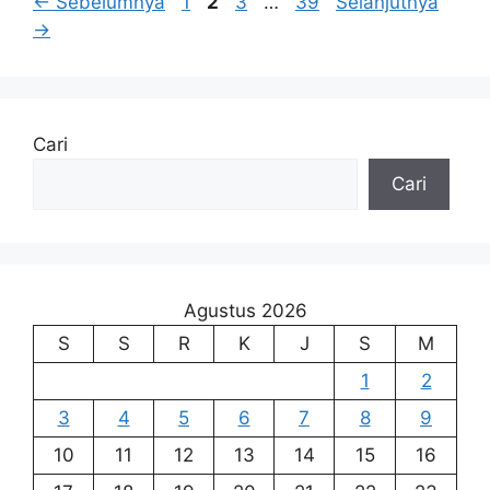
Halaman
Halaman
Halaman
Halaman
←
Sebelumnya
1
2
3
…
39
Selanjutnya
→
Cari
Cari
Agustus 2026
S
S
R
K
J
S
M
1
2
3
4
5
6
7
8
9
10
11
12
13
14
15
16