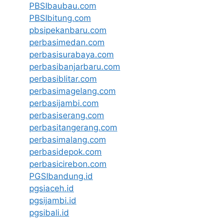
PBSIbaubau.com
PBSIbitung.com
pbsipekanbaru.com
perbasimedan.com
perbasisurabaya.com
perbasibanjarbaru.com
perbasiblitar.com
perbasimagelang.com
perbasijambi.com
perbasiserang.com
perbasitangerang.com
perbasimalang.com
perbasidepok.com
perbasicirebon.com
PGSIbandung.id
pgsiaceh.id
pgsijambi.id
pgsibali.id