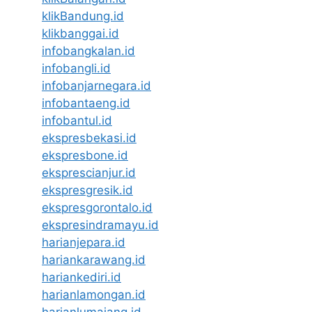
klikBandung.id
klikbanggai.id
infobangkalan.id
infobangli.id
infobanjarnegara.id
infobantaeng.id
infobantul.id
ekspresbekasi.id
ekspresbone.id
eksprescianjur.id
ekspresgresik.id
ekspresgorontalo.id
ekspresindramayu.id
harianjepara.id
hariankarawang.id
hariankediri.id
harianlamongan.id
harianlumajang.id