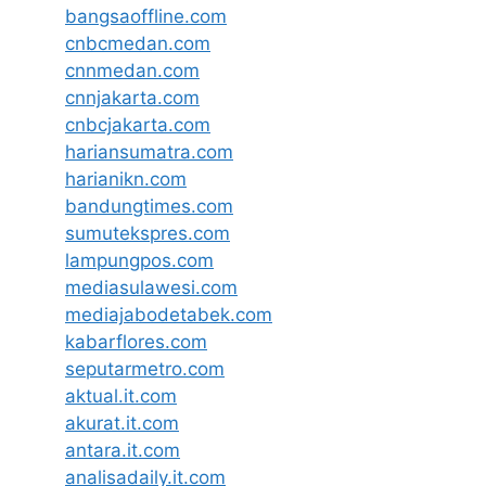
bangsaoffline.com
cnbcmedan.com
cnnmedan.com
cnnjakarta.com
cnbcjakarta.com
hariansumatra.com
harianikn.com
bandungtimes.com
sumutekspres.com
lampungpos.com
mediasulawesi.com
mediajabodetabek.com
kabarflores.com
seputarmetro.com
aktual.it.com
akurat.it.com
antara.it.com
analisadaily.it.com