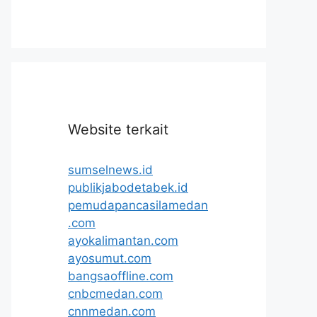
Website terkait
sumselnews.id
publikjabodetabek.id
pemudapancasilamedan
.com
ayokalimantan.com
ayosumut.com
bangsaoffline.com
cnbcmedan.com
cnnmedan.com