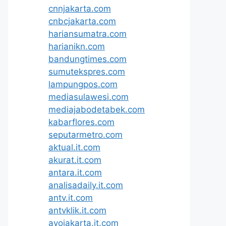
cnnjakarta.com
cnbcjakarta.com
hariansumatra.com
harianikn.com
bandungtimes.com
sumutekspres.com
lampungpos.com
mediasulawesi.com
mediajabodetabek.com
kabarflores.com
seputarmetro.com
aktual.it.com
akurat.it.com
antara.it.com
analisadaily.it.com
antv.it.com
antvklik.it.com
ayojakarta.it.com