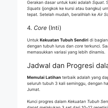
Gerakan dasar untuk kaki adalah
Squat
. 
Squats
(jongkok ke kursi atau bangku) 
tepat. Setelah mudah, beralihlah ke
Air S
4.
Core
(Inti)
Untuk
Kekuatan Tubuh Sendiri
di bagian
dengan tubuh lurus dan
core
terkunci. Sa
memasukkan variasi yang lebih dinamis.
Jadwal dan Progresi da
Memulai Latihan
terbaik adalah yang dap
seluruh tubuh 3 kali seminggu, dengan har
Jumat.
Kunci progres dalam
Kekuatan Tubuh Send
dapat melakukan 3 set dari 10-12 repetis