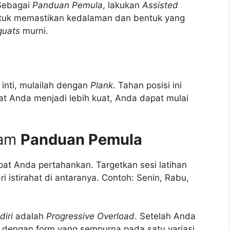
Sebagai
Panduan Pemula
, lakukan
Assisted
untuk memastikan kedalaman dan bentuk yang
quats
murni.
 inti, mulailah dengan
Plank
. Tahan posisi ini
at Anda menjadi lebih kuat, Anda dapat mulai
lam
Panduan Pemula
at Anda pertahankan. Targetkan sesi latihan
i istirahat di antaranya. Contoh: Senin, Rabu,
iri
adalah
Progressive Overload
. Setelah Anda
i dengan form yang sempurna pada satu variasi,