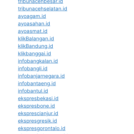
tribunacehbesar.id
tribunacehselatan.id
ayoagam.id
ayoasahan.id
ayoasmat.id
klikBalangan.id
klikBandung.id
klikbanggai.id
infobangkalan.id
infobangli.id
infobanjarnegara.id
infobantaeng.id
infobantul.id
ekspresbekasi.id
ekspresbone.id
eksprescianjur.id
ekspresgresik.id
ekspresgorontalo.id