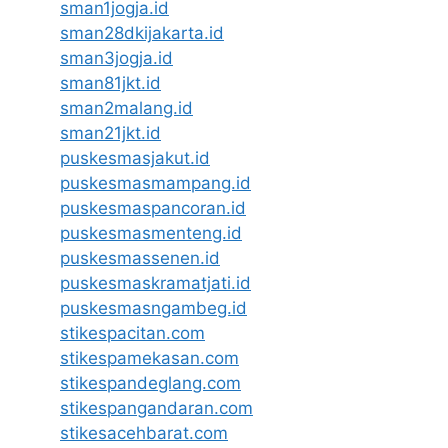
sman1jogja.id
sman28dkijakarta.id
sman3jogja.id
sman81jkt.id
sman2malang.id
sman21jkt.id
puskesmasjakut.id
puskesmasmampang.id
puskesmaspancoran.id
puskesmasmenteng.id
puskesmassenen.id
puskesmaskramatjati.id
puskesmasngambeg.id
stikespacitan.com
stikespamekasan.com
stikespandeglang.com
stikespangandaran.com
stikesacehbarat.com