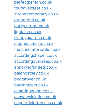
perfectperson.co.uk
tourmusicfest.co.uk
strongdemocracy.co.uk
dronetotal.co.uk
partycurrent.co.uk
lightalso.co.uk
sleepyguards.co.uk
stephensmoke.co.uk
trialuncomfortable.co.uk
accordingchapel.co.uk
accordingoversees.co.uk
annoyingfunded.co.uk
belongsthey.co.uk
bootsrover.co.uk
burndeniers.co.uk
canadaperson.co.uk
conwayviolation.co.uk
copperfielddresses.co.uk