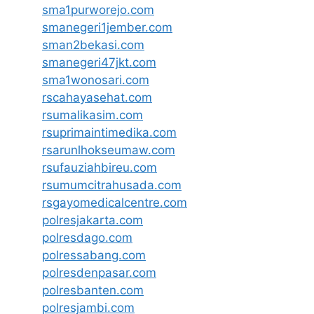
sma1purworejo.com
smanegeri1jember.com
sman2bekasi.com
smanegeri47jkt.com
sma1wonosari.com
rscahayasehat.com
rsumalikasim.com
rsuprimaintimedika.com
rsarunlhokseumaw.com
rsufauziahbireu.com
rsumumcitrahusada.com
rsgayomedicalcentre.com
polresjakarta.com
polresdago.com
polressabang.com
polresdenpasar.com
polresbanten.com
polresjambi.com