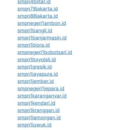
smpn4blitar.id
smpn78jakarta.id
smpn88jakarta.id
smpnegeri1ambon.id
smpn1bangil.id
smpn1banjarmasin.id
smpn1biora.id
smpnegeri1bobotsari.id
smpn1boyolali.id
smpn1gresik.id
smpn1jayapura.id
smpn1jember.id
smpnegeri1jepara.id
smpn1karanganyar.id
smpn1kendari.id
smpn1kranggan.id
smpn1lamongan.id
smpn1luwuk.id