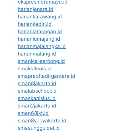
ekspresindramayu.id
harianjepara.id
hariankarawang.id
hariankediri.id
harianlamongan.id
harianlumajang.id
harianmajalengka.id
harianmalang.id
smanics-serpong.id
smakstlouis.id
smapraditadirgantara.id
sman8jakarta.id
smalabschool.id
smaskanisius.id
sman2jakarta.id
sman68jkt.id
sman8yogyakarta.id
smasungguldel.id