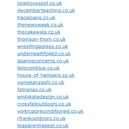
cowboysspot.co.uk
decemberteaching.co.uk
traceloans.co.uk
thenewsweek.co.uk
thecakewala.co.uk
thomson-thorn.co.uk
wrestlingagrees.co.uk
underneathfoiled.co.uk
spanosconcerns.co.uk
telecomblue.co.uk
house-of-hampers.co.uk
yumekanzashi.co.uk
fatnanas.co.uk
emilykatedesign.co.uk
crossfelloutdoors.co.uk
yorkroadreconditioned.co.uk
rfrankoutdoors.co.uk
teaparentrepeat.co.uk