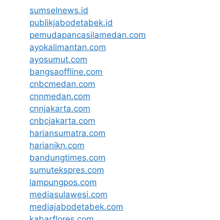
sumselnews.id
publikjabodetabek.id
pemudapancasilamedan.com
ayokalimantan.com
ayosumut.com
bangsaoffline.com
cnbcmedan.com
cnnmedan.com
cnnjakarta.com
cnbcjakarta.com
hariansumatra.com
harianikn.com
bandungtimes.com
sumutekspres.com
lampungpos.com
mediasulawesi.com
mediajabodetabek.com
kabarflores.com