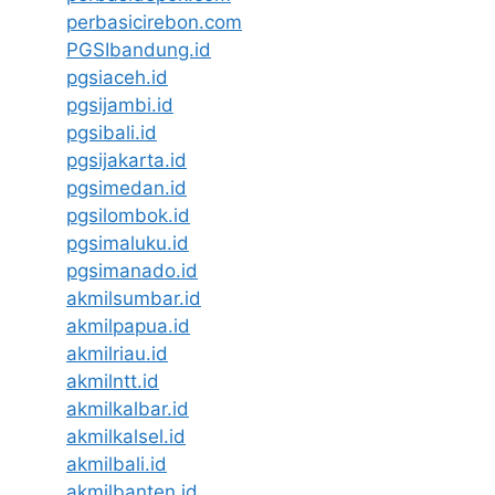
perbasicirebon.com
PGSIbandung.id
pgsiaceh.id
pgsijambi.id
pgsibali.id
pgsijakarta.id
pgsimedan.id
pgsilombok.id
pgsimaluku.id
pgsimanado.id
akmilsumbar.id
akmilpapua.id
akmilriau.id
akmilntt.id
akmilkalbar.id
akmilkalsel.id
akmilbali.id
akmilbanten.id