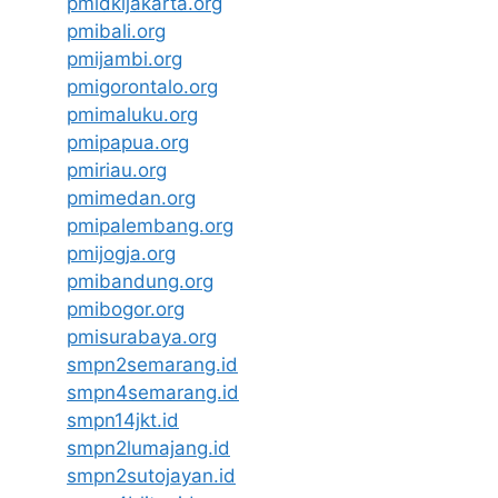
pmidkijakarta.org
pmibali.org
pmijambi.org
pmigorontalo.org
pmimaluku.org
pmipapua.org
pmiriau.org
pmimedan.org
pmipalembang.org
pmijogja.org
pmibandung.org
pmibogor.org
pmisurabaya.org
smpn2semarang.id
smpn4semarang.id
smpn14jkt.id
smpn2lumajang.id
smpn2sutojayan.id