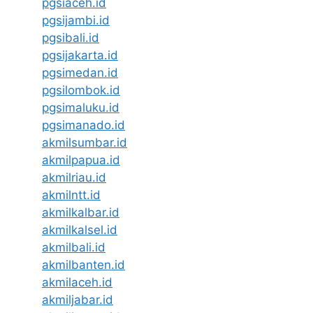
pgsiaceh.id
pgsijambi.id
pgsibali.id
pgsijakarta.id
pgsimedan.id
pgsilombok.id
pgsimaluku.id
pgsimanado.id
akmilsumbar.id
akmilpapua.id
akmilriau.id
akmilntt.id
akmilkalbar.id
akmilkalsel.id
akmilbali.id
akmilbanten.id
akmilaceh.id
akmiljabar.id