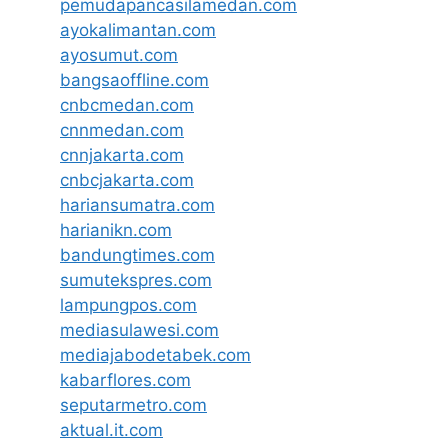
pemudapancasilamedan.com
ayokalimantan.com
ayosumut.com
bangsaoffline.com
cnbcmedan.com
cnnmedan.com
cnnjakarta.com
cnbcjakarta.com
hariansumatra.com
harianikn.com
bandungtimes.com
sumutekspres.com
lampungpos.com
mediasulawesi.com
mediajabodetabek.com
kabarflores.com
seputarmetro.com
aktual.it.com