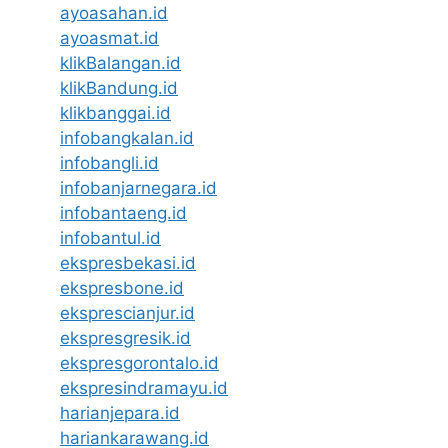
ayoasahan.id
ayoasmat.id
klikBalangan.id
klikBandung.id
klikbanggai.id
infobangkalan.id
infobangli.id
infobanjarnegara.id
infobantaeng.id
infobantul.id
ekspresbekasi.id
ekspresbone.id
eksprescianjur.id
ekspresgresik.id
ekspresgorontalo.id
ekspresindramayu.id
harianjepara.id
hariankarawang.id