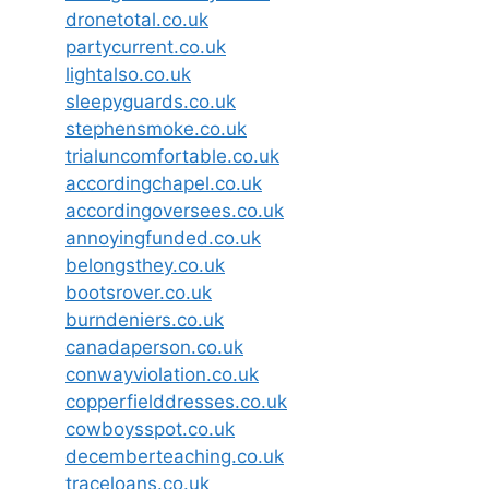
dronetotal.co.uk
partycurrent.co.uk
lightalso.co.uk
sleepyguards.co.uk
stephensmoke.co.uk
trialuncomfortable.co.uk
accordingchapel.co.uk
accordingoversees.co.uk
annoyingfunded.co.uk
belongsthey.co.uk
bootsrover.co.uk
burndeniers.co.uk
canadaperson.co.uk
conwayviolation.co.uk
copperfielddresses.co.uk
cowboysspot.co.uk
decemberteaching.co.uk
traceloans.co.uk