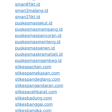
sman81jkt.id
sman2malang.id
sman21jkt.id
puskesmasjakut.id
puskesmasmampang.id
puskesmaspancoran.id
puskesmasmenteng.id
puskesmassenen.id
puskesmaskramatjati.id
puskesmasngambeg.id
stikespacitan.com
stikespamekasan.com
stikespandeglang.com
stikespangandaran.com
stikesacehbarat.com
stikesbadung.com
stikesbanggai.com
stikesbangka.com