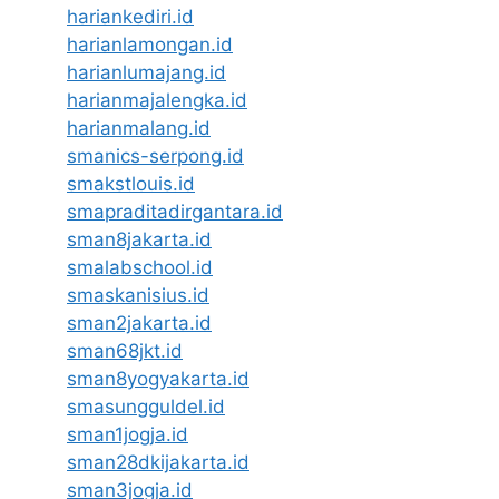
hariankediri.id
harianlamongan.id
harianlumajang.id
harianmajalengka.id
harianmalang.id
smanics-serpong.id
smakstlouis.id
smapraditadirgantara.id
sman8jakarta.id
smalabschool.id
smaskanisius.id
sman2jakarta.id
sman68jkt.id
sman8yogyakarta.id
smasungguldel.id
sman1jogja.id
sman28dkijakarta.id
sman3jogja.id