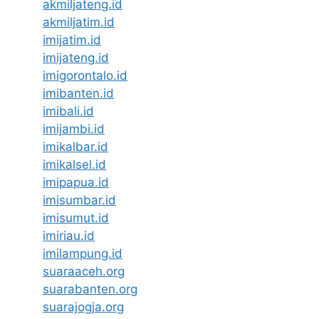
akmiljateng.id
akmiljatim.id
imijatim.id
imijateng.id
imigorontalo.id
imibanten.id
imibali.id
imijambi.id
imikalbar.id
imikalsel.id
imipapua.id
imisumbar.id
imisumut.id
imiriau.id
imilampung.id
suaraaceh.org
suarabanten.org
suarajogja.org