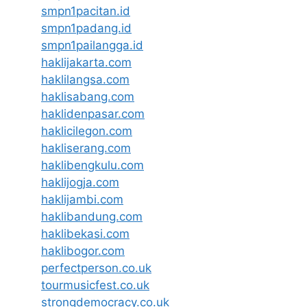
smpn1pacitan.id
smpn1padang.id
smpn1pailangga.id
haklijakarta.com
haklilangsa.com
haklisabang.com
haklidenpasar.com
haklicilegon.com
hakliserang.com
haklibengkulu.com
haklijogja.com
haklijambi.com
haklibandung.com
haklibekasi.com
haklibogor.com
perfectperson.co.uk
tourmusicfest.co.uk
strongdemocracy.co.uk