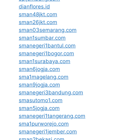
dianflores.id
sman48jkt.com
sman26jkt.com
sman03semarang.com
sman1sumbar.com
smanegeri1bantul.com
smanegeri1bogor.com
sman1surabaya.com
sman6jogja.com
sma1magelang.com
sman9jogja.com
smanegeri3bandung.com
smasutomo1.com
sman5jogja.com
smanegeri1tangerang.com
sma1purworejo.com
smanegeri1jember.com
sman2bekasi.com