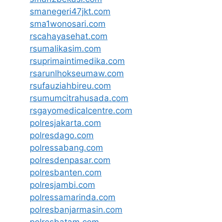
smanegeri47jkt.com
sma1wonosari.com
rscahayasehat.com
rsumalikasim.com
rsuprimaintimedika.com
rsarunlhokseumaw.com
rsufauziahbireu.com
rsumumcitrahusada.com
rsgayomedicalcentre.com
polresjakarta.com
polresdago.com
polressabang.com
polresdenpasar.com
polresbanten.com
polresjambi.com
polressamarinda.com
polresbanjarmasin.com