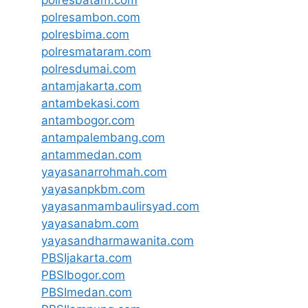
polresbatam.com
polresambon.com
polresbima.com
polresmataram.com
polresdumai.com
antamjakarta.com
antambekasi.com
antambogor.com
antampalembang.com
antammedan.com
yayasanarrohmah.com
yayasanpkbm.com
yayasanmambaulirsyad.com
yayasanabm.com
yayasandharmawanita.com
PBSIjakarta.com
PBSIbogor.com
PBSImedan.com