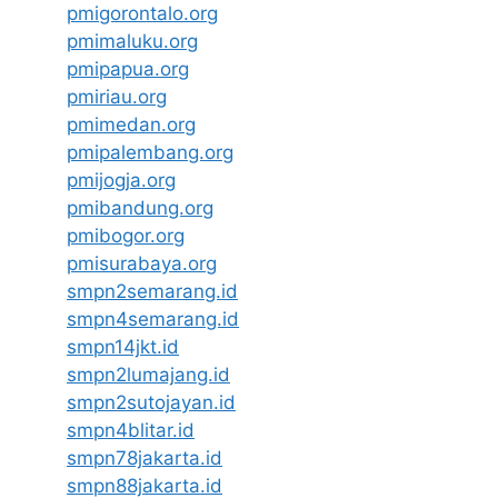
pmigorontalo.org
pmimaluku.org
pmipapua.org
pmiriau.org
pmimedan.org
pmipalembang.org
pmijogja.org
pmibandung.org
pmibogor.org
pmisurabaya.org
smpn2semarang.id
smpn4semarang.id
smpn14jkt.id
smpn2lumajang.id
smpn2sutojayan.id
smpn4blitar.id
smpn78jakarta.id
smpn88jakarta.id