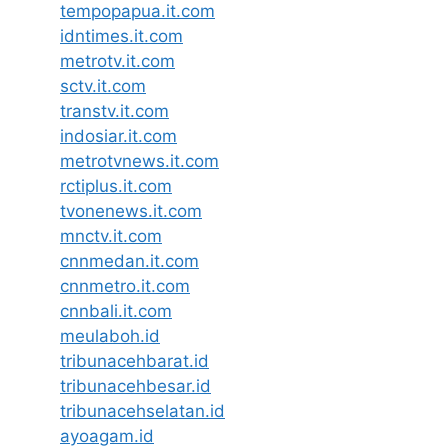
tempopapua.it.com
idntimes.it.com
metrotv.it.com
sctv.it.com
transtv.it.com
indosiar.it.com
metrotvnews.it.com
rctiplus.it.com
tvonenews.it.com
mnctv.it.com
cnnmedan.it.com
cnnmetro.it.com
cnnbali.it.com
meulaboh.id
tribunacehbarat.id
tribunacehbesar.id
tribunacehselatan.id
ayoagam.id