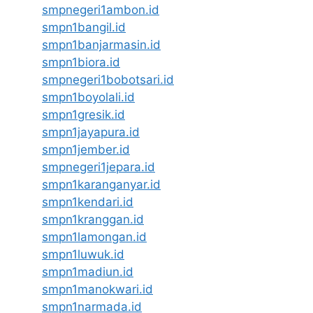
smpnegeri1ambon.id
smpn1bangil.id
smpn1banjarmasin.id
smpn1biora.id
smpnegeri1bobotsari.id
smpn1boyolali.id
smpn1gresik.id
smpn1jayapura.id
smpn1jember.id
smpnegeri1jepara.id
smpn1karanganyar.id
smpn1kendari.id
smpn1kranggan.id
smpn1lamongan.id
smpn1luwuk.id
smpn1madiun.id
smpn1manokwari.id
smpn1narmada.id