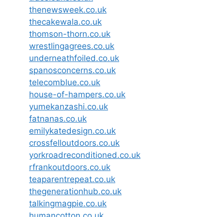
thenewsweek.co.uk
thecakewala.co.uk
thomson-thorn.co.uk
wrestlingagrees.co.uk
underneathfoiled.co.uk
spanosconcerns.co.uk
telecomblue.co.uk
house-of-hampers.co.uk
yumekanzashi.co.uk
fatnanas.co.uk
emilykatedesign.co.uk
crossfelloutdoors.co.uk
yorkroadreconditioned.co.uk
rfrankoutdoors.co.uk
teaparentrepeat.co.uk
thegenerationhub.co.uk
talkingmagpie.co.uk
humancotton.co.uk