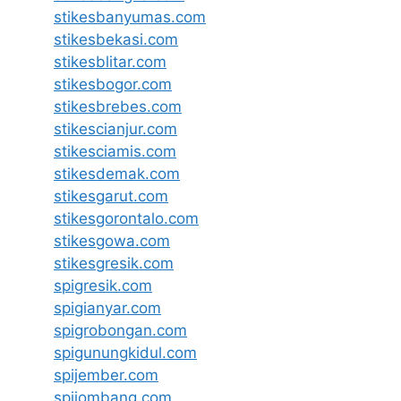
stikesbanyumas.com
stikesbekasi.com
stikesblitar.com
stikesbogor.com
stikesbrebes.com
stikescianjur.com
stikesciamis.com
stikesdemak.com
stikesgarut.com
stikesgorontalo.com
stikesgowa.com
stikesgresik.com
spigresik.com
spigianyar.com
spigrobongan.com
spigunungkidul.com
spijember.com
spijombang.com