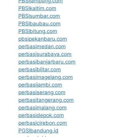
PBSIlampung.com
PBSIkaltim.com
PBSIsumbar.com
PBSIbaubau.com
PBSIbitung.com
pbsipekanbaru.com
perbasimedan.com
perbasisurabaya.com
perbasibanjarbaru.com
perbasiblitar.com
perbasimagelang.com
perbasijambi.com
perbasiserang.com
perbasitangerang.com
perbasimalang.com
perbasidepok.com
perbasicirebon.com
PGSIbandung.id