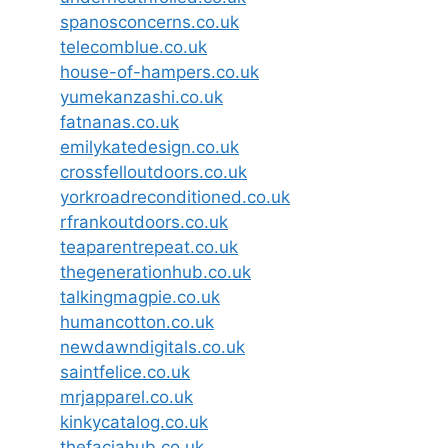
spanosconcerns.co.uk
telecomblue.co.uk
house-of-hampers.co.uk
yumekanzashi.co.uk
fatnanas.co.uk
emilykatedesign.co.uk
crossfelloutdoors.co.uk
yorkroadreconditioned.co.uk
rfrankoutdoors.co.uk
teaparentrepeat.co.uk
thegenerationhub.co.uk
talkingmagpie.co.uk
humancotton.co.uk
newdawndigitals.co.uk
saintfelice.co.uk
mrjapparel.co.uk
kinkycatalog.co.uk
thefaciahub.co.uk