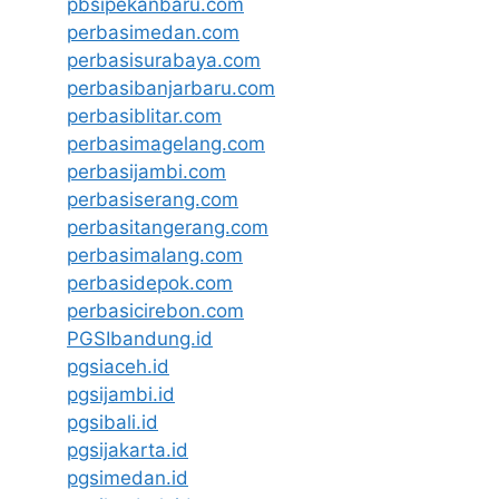
pbsipekanbaru.com
perbasimedan.com
perbasisurabaya.com
perbasibanjarbaru.com
perbasiblitar.com
perbasimagelang.com
perbasijambi.com
perbasiserang.com
perbasitangerang.com
perbasimalang.com
perbasidepok.com
perbasicirebon.com
PGSIbandung.id
pgsiaceh.id
pgsijambi.id
pgsibali.id
pgsijakarta.id
pgsimedan.id