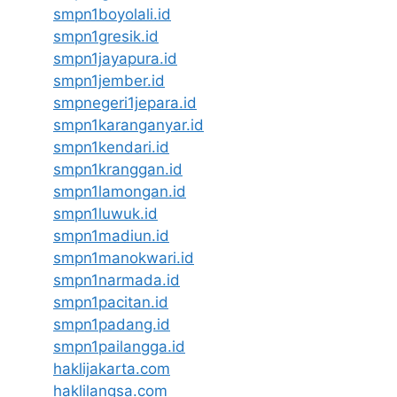
smpn1boyolali.id
smpn1gresik.id
smpn1jayapura.id
smpn1jember.id
smpnegeri1jepara.id
smpn1karanganyar.id
smpn1kendari.id
smpn1kranggan.id
smpn1lamongan.id
smpn1luwuk.id
smpn1madiun.id
smpn1manokwari.id
smpn1narmada.id
smpn1pacitan.id
smpn1padang.id
smpn1pailangga.id
haklijakarta.com
haklilangsa.com