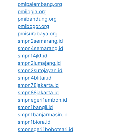
pmipalembang.org
pmijogja.org
pmibandung.org
pmibogor.org
pmisurabaya.org
smpn2semarang.id
smpn4semarang.id
smpn14jkt.id
smpn2lumajang.id
smpn2sutojayan.id
smpn4blitar.id
smpn78jakarta.id
smpn88jakarta.id
smpnegeri1ambon.id
smpn1bangil.id
smpn1banjarmasin.id
smpn1biora.id
smpnegeri1bobotsari.id