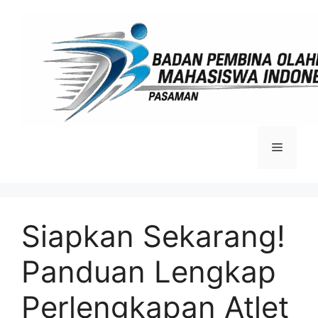
Langsung
ke
isi
Menu
Siapkan Sekarang!
Panduan Lengkap
Perlengkapan Atlet