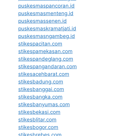
puskesmaspancoran.id
puskesmasmenteng.id
puskesmassenen.id
puskesmaskramatjati.id
puskesmasngambeg.id
stikespacitan.com
stikespamekasan.com
stikespandeglang.com
stikespangandaran.com
stikesacehbarat.com
stikesbadung.com
stikesbanggai.com
stikesbangka.com
stikesbanyumas.com
stikesbekasi.com
stikesblitar.com
stikesbogor.com
stikesbrebes.com