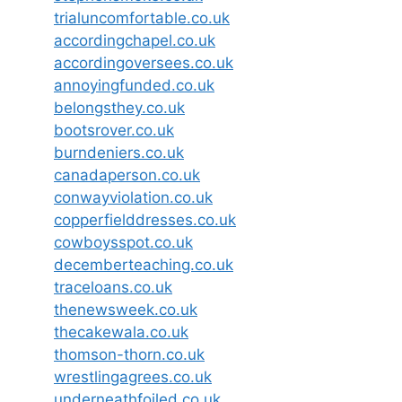
trialuncomfortable.co.uk
accordingchapel.co.uk
accordingoversees.co.uk
annoyingfunded.co.uk
belongsthey.co.uk
bootsrover.co.uk
burndeniers.co.uk
canadaperson.co.uk
conwayviolation.co.uk
copperfielddresses.co.uk
cowboysspot.co.uk
decemberteaching.co.uk
traceloans.co.uk
thenewsweek.co.uk
thecakewala.co.uk
thomson-thorn.co.uk
wrestlingagrees.co.uk
underneathfoiled.co.uk