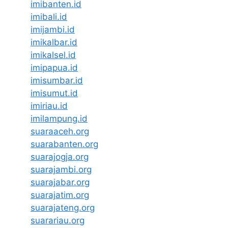
imibanten.id
imibali.id
imijambi.id
imikalbar.id
imikalsel.id
imipapua.id
imisumbar.id
imisumut.id
imiriau.id
imilampung.id
suaraaceh.org
suarabanten.org
suarajogja.org
suarajambi.org
suarajabar.org
suarajatim.org
suarajateng.org
suarariau.org