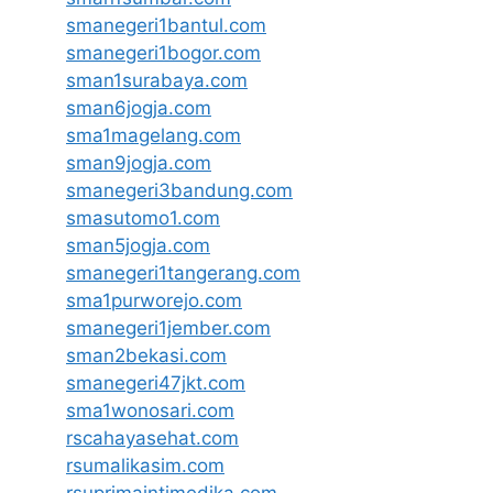
smanegeri1bantul.com
smanegeri1bogor.com
sman1surabaya.com
sman6jogja.com
sma1magelang.com
sman9jogja.com
smanegeri3bandung.com
smasutomo1.com
sman5jogja.com
smanegeri1tangerang.com
sma1purworejo.com
smanegeri1jember.com
sman2bekasi.com
smanegeri47jkt.com
sma1wonosari.com
rscahayasehat.com
rsumalikasim.com