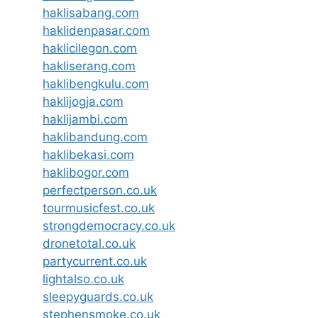
haklisabang.com
haklidenpasar.com
haklicilegon.com
hakliserang.com
haklibengkulu.com
haklijogja.com
haklijambi.com
haklibandung.com
haklibekasi.com
haklibogor.com
perfectperson.co.uk
tourmusicfest.co.uk
strongdemocracy.co.uk
dronetotal.co.uk
partycurrent.co.uk
lightalso.co.uk
sleepyguards.co.uk
stephensmoke.co.uk