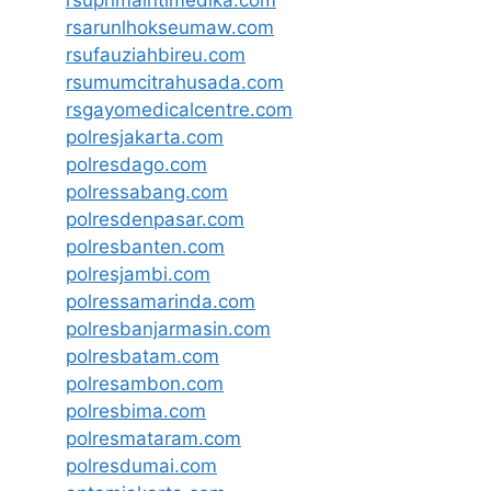
rsuprimaintimedika.com
rsarunlhokseumaw.com
rsufauziahbireu.com
rsumumcitrahusada.com
rsgayomedicalcentre.com
polresjakarta.com
polresdago.com
polressabang.com
polresdenpasar.com
polresbanten.com
polresjambi.com
polressamarinda.com
polresbanjarmasin.com
polresbatam.com
polresambon.com
polresbima.com
polresmataram.com
polresdumai.com