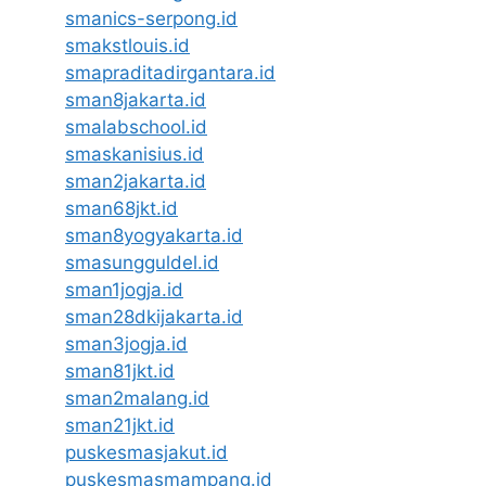
smanics-serpong.id
smakstlouis.id
smapraditadirgantara.id
sman8jakarta.id
smalabschool.id
smaskanisius.id
sman2jakarta.id
sman68jkt.id
sman8yogyakarta.id
smasungguldel.id
sman1jogja.id
sman28dkijakarta.id
sman3jogja.id
sman81jkt.id
sman2malang.id
sman21jkt.id
puskesmasjakut.id
puskesmasmampang.id