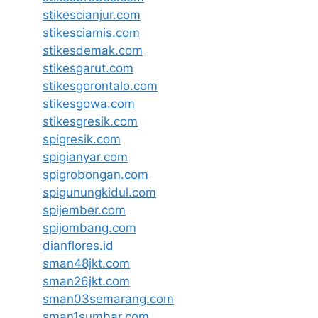
stikescianjur.com
stikesciamis.com
stikesdemak.com
stikesgarut.com
stikesgorontalo.com
stikesgowa.com
stikesgresik.com
spigresik.com
spigianyar.com
spigrobongan.com
spigunungkidul.com
spijember.com
spijombang.com
dianflores.id
sman48jkt.com
sman26jkt.com
sman03semarang.com
sman1sumbar.com