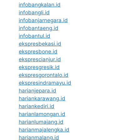
infobangkalan.id
infobangli.id
infobanjarnegara.id
infobantaeng.id
infobantul.id
ekspresbekasi.id
ekspresbone.id
eksprescianjur.id
ekspresgresik.id
ekspresgorontalo.id
ekspresindramayu.id
harianjepara.id
hariankarawang.id
hariankediri.id
harianlamongan.id
harianlumajang.id
harianmajalengka.id
harianmalang.id