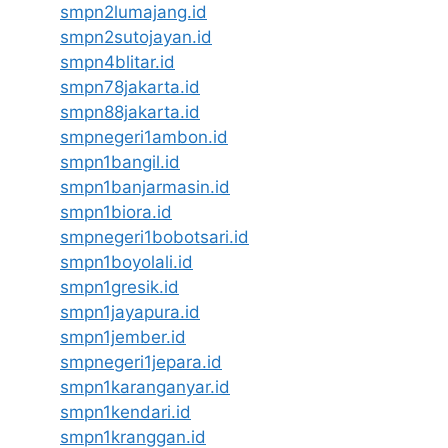
smpn2lumajang.id
smpn2sutojayan.id
smpn4blitar.id
smpn78jakarta.id
smpn88jakarta.id
smpnegeri1ambon.id
smpn1bangil.id
smpn1banjarmasin.id
smpn1biora.id
smpnegeri1bobotsari.id
smpn1boyolali.id
smpn1gresik.id
smpn1jayapura.id
smpn1jember.id
smpnegeri1jepara.id
smpn1karanganyar.id
smpn1kendari.id
smpn1kranggan.id