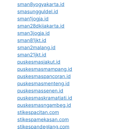
sman8yogyakarta.id
smasungguldel.id
sman1jogja.id
sman28dkijakarta.id
sman3jogja.id
sman81jkt.id
sman2malang.id
sman21jkt.id
puskesmasjakut.id
puskesmasmampang.id
puskesmaspancoran.id
puskesmasmenteng.id
puskesmassenen.id
puskesmaskramatjati.id
puskesmasngambeg.id
stikespacitan.com
stikespamekasan.com
stikespandeglang.com