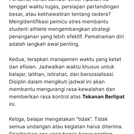
tenggat waktu tugas, persiapan pertandingan
besar, atau kekhawatiran tentang cedera?
Mengidentifikasi pemicu stres membantu
student-athlete
mengembangkan strategi
penanganan yang lebih efektif. Pemahaman diri
adalah langkah awal penting.
Kedua, terapkan manajemen waktu yang ketat
dan efisien. Jadwalkan waktu khusus untuk
belajar, latihan, istirahat, dan bersosialisasi.
Disiplin dalam mengikuti jadwal ini akan
membantu mengurangi rasa kewalahan dan
memberikan rasa kontrol atas
Tekanan Berlipat
ini.
Ketiga, belajar mengatakan “tidak”. Tidak
semua undangan atau kegiatan harus diterima.