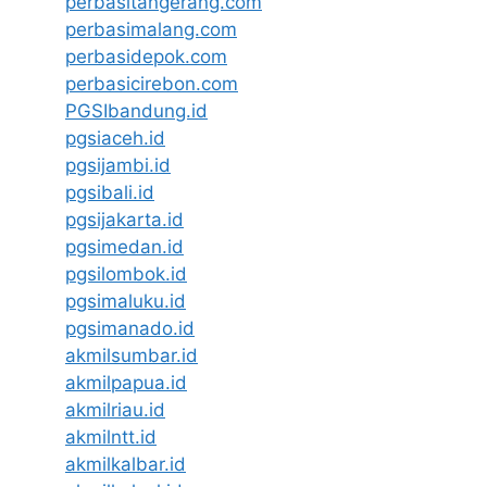
perbasitangerang.com
perbasimalang.com
perbasidepok.com
perbasicirebon.com
PGSIbandung.id
pgsiaceh.id
pgsijambi.id
pgsibali.id
pgsijakarta.id
pgsimedan.id
pgsilombok.id
pgsimaluku.id
pgsimanado.id
akmilsumbar.id
akmilpapua.id
akmilriau.id
akmilntt.id
akmilkalbar.id