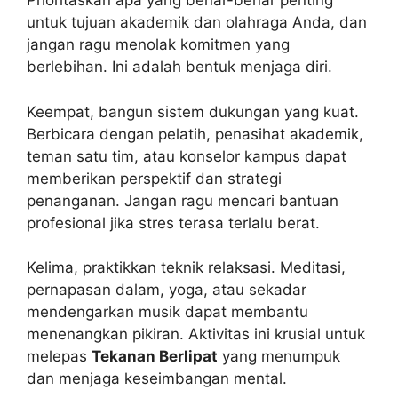
Prioritaskan apa yang benar-benar penting
untuk tujuan akademik dan olahraga Anda, dan
jangan ragu menolak komitmen yang
berlebihan. Ini adalah bentuk menjaga diri.
Keempat, bangun sistem dukungan yang kuat.
Berbicara dengan pelatih, penasihat akademik,
teman satu tim, atau konselor kampus dapat
memberikan perspektif dan strategi
penanganan. Jangan ragu mencari bantuan
profesional jika stres terasa terlalu berat.
Kelima, praktikkan teknik relaksasi. Meditasi,
pernapasan dalam, yoga, atau sekadar
mendengarkan musik dapat membantu
menenangkan pikiran. Aktivitas ini krusial untuk
melepas
Tekanan Berlipat
yang menumpuk
dan menjaga keseimbangan mental.