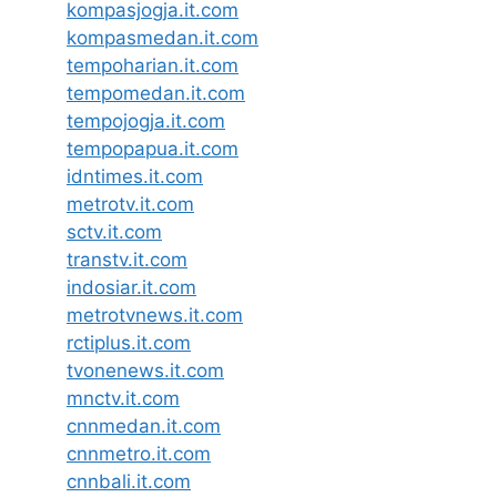
kompasjogja.it.com
kompasmedan.it.com
tempoharian.it.com
tempomedan.it.com
tempojogja.it.com
tempopapua.it.com
idntimes.it.com
metrotv.it.com
sctv.it.com
transtv.it.com
indosiar.it.com
metrotvnews.it.com
rctiplus.it.com
tvonenews.it.com
mnctv.it.com
cnnmedan.it.com
cnnmetro.it.com
cnnbali.it.com