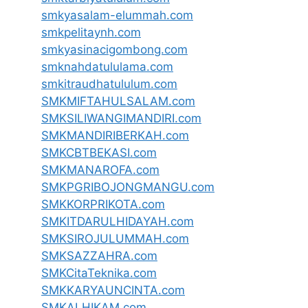
smkyasalam-elummah.com
smkpelitaynh.com
smkyasinacigombong.com
smknahdatululama.com
smkitraudhatululum.com
SMKMIFTAHULSALAM.com
SMKSILIWANGIMANDIRI.com
SMKMANDIRIBERKAH.com
SMKCBTBEKASI.com
SMKMANAROFA.com
SMKPGRIBOJONGMANGU.com
SMKKORPRIKOTA.com
SMKITDARULHIDAYAH.com
SMKSIROJULUMMAH.com
SMKSAZZAHRA.com
SMKCitaTeknika.com
SMKKARYAUNCINTA.com
SMKALHIKAM.com