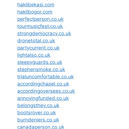
haklibekasi.com
haklibogor.com
perfectperson.co.uk
tourmusicfest.co.uk
strongdemocracy.co.uk
dronetotal.co.uk
partycurrent.co.uk
lightalso.co.uk
sleepyguards.co.uk
stephensmoke.co.uk
trialuncomfortable.co.uk
accordingchapel.co.uk
accordingoversees.co.uk
annoyingfunded.co.uk
belongsthey.co.uk
bootsrover.co.uk
burndeniers.co.uk
canadaperson.co.uk