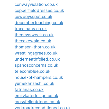
conwayviolation.co.uk
copperfielddresses.co.uk
cowboysspot.co.uk
decemberteaching.co.uk
traceloans.co.uk
thenewsweek.co.uk
thecakewala.co.uk
thomson-thorn.co.uk
wrestlingagrees.co.uk
underneathfoiled.co.uk
spanosconcerns.co.uk
telecomblue.co.uk
house-of-hampers.co.uk
yumekanzashi.co.uk
fatnanas.co.uk
emilykatedesign.co.uk
crossfelloutdoors.co.uk
yorkroadreconditioned.co.uk