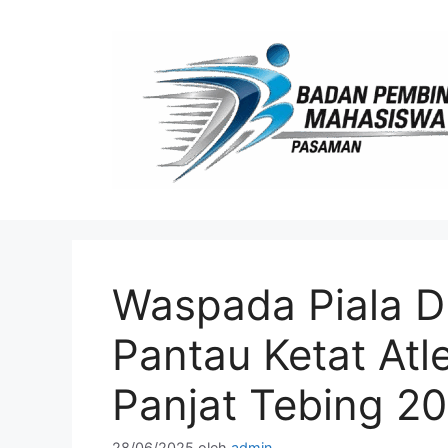
Langsung
ke
isi
Waspada Piala D
Pantau Ketat At
Panjat Tebing 2
28/06/2025
oleh
admin