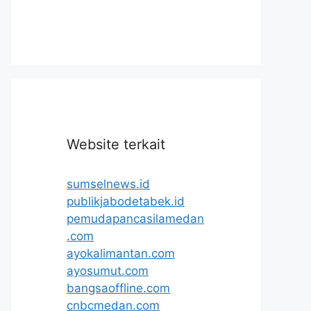
Website terkait
sumselnews.id
publikjabodetabek.id
pemudapancasilamedan
.com
ayokalimantan.com
ayosumut.com
bangsaoffline.com
cnbcmedan.com