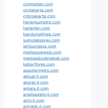
cnnmedan.com
cnnjakarta.com
cnbcjakarta.com
hariansumatra.com
harianikn.com
bandungtimes.com
sumutekspres.com
lampungpos.com
mediasulawesi.com
mediajabodetabek.com
kabarflores.com
seputarmetro.com
aktual.it.com
akurat.it.com
antara.it.com
analisadaily.it.com
antv.it.com
antvklik.it.com