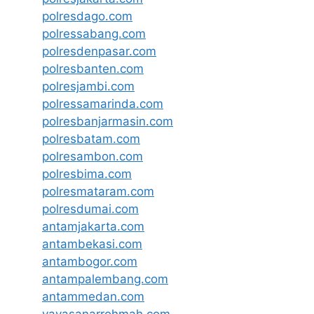
polresdago.com
polressabang.com
polresdenpasar.com
polresbanten.com
polresjambi.com
polressamarinda.com
polresbanjarmasin.com
polresbatam.com
polresambon.com
polresbima.com
polresmataram.com
polresdumai.com
antamjakarta.com
antambekasi.com
antambogor.com
antampalembang.com
antammedan.com