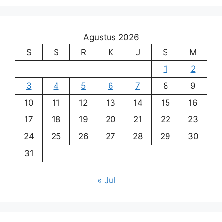
Agustus 2026
S
S
R
K
J
S
M
1
2
3
4
5
6
7
8
9
10
11
12
13
14
15
16
17
18
19
20
21
22
23
24
25
26
27
28
29
30
31
« Jul