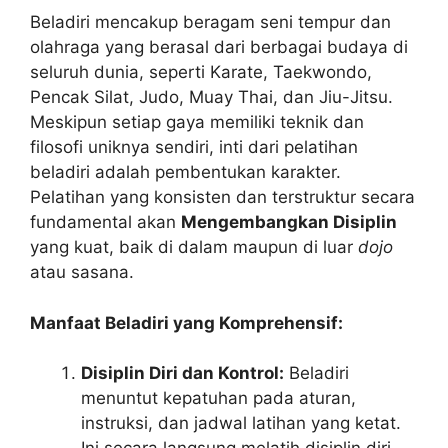
Beladiri mencakup beragam seni tempur dan
olahraga yang berasal dari berbagai budaya di
seluruh dunia, seperti Karate, Taekwondo,
Pencak Silat, Judo, Muay Thai, dan Jiu-Jitsu.
Meskipun setiap gaya memiliki teknik dan
filosofi uniknya sendiri, inti dari pelatihan
beladiri adalah pembentukan karakter.
Pelatihan yang konsisten dan terstruktur secara
fundamental akan
Mengembangkan Disiplin
yang kuat, baik di dalam maupun di luar
dojo
atau sasana.
Manfaat Beladiri yang Komprehensif:
Disiplin Diri dan Kontrol:
Beladiri
menuntut kepatuhan pada aturan,
instruksi, dan jadwal latihan yang ketat.