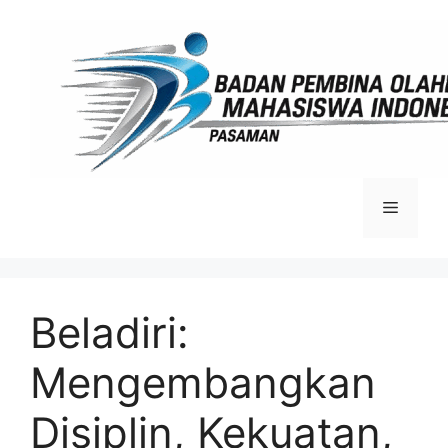
Langsung
ke
isi
Menu
Beladiri:
Mengembangkan
Disiplin, Kekuatan,