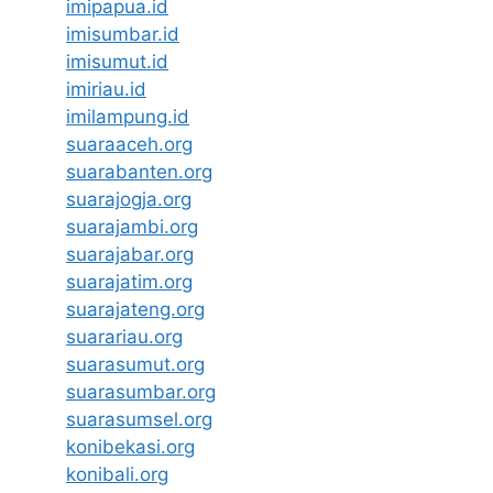
imipapua.id
imisumbar.id
imisumut.id
imiriau.id
imilampung.id
suaraaceh.org
suarabanten.org
suarajogja.org
suarajambi.org
suarajabar.org
suarajatim.org
suarajateng.org
suarariau.org
suarasumut.org
suarasumbar.org
suarasumsel.org
konibekasi.org
konibali.org