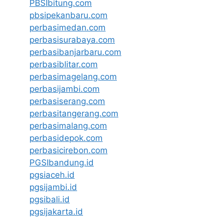
PBSIbitung.com
pbsipekanbaru.com
perbasimedan.com
perbasisurabaya.com
perbasibanjarbaru.com
perbasiblitar.com
perbasimagelang.com
perbasijambi.com
perbasiserang.com
perbasitangerang.com
perbasimalang.com
perbasidepok.com
perbasicirebon.com
PGSIbandung.id
pgsiaceh.id
pgsijambi.id
pgsibali.id
pgsijakarta.id