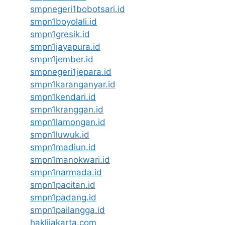
smpnegeri1bobotsari.id
smpn1boyolali.id
smpn1gresik.id
smpn1jayapura.id
smpn1jember.id
smpnegeri1jepara.id
smpn1karanganyar.id
smpn1kendari.id
smpn1kranggan.id
smpn1lamongan.id
smpn1luwuk.id
smpn1madiun.id
smpn1manokwari.id
smpn1narmada.id
smpn1pacitan.id
smpn1padang.id
smpn1pailangga.id
haklijakarta.com