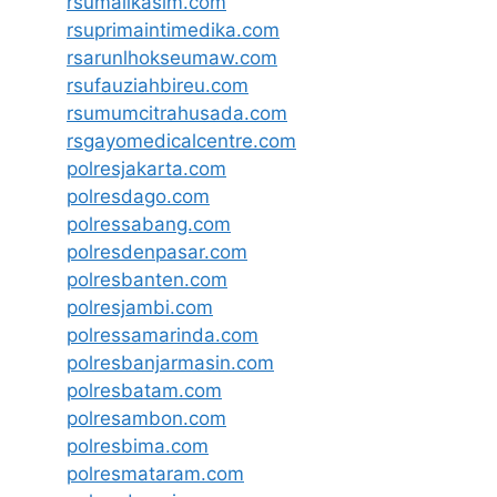
rsumalikasim.com
rsuprimaintimedika.com
rsarunlhokseumaw.com
rsufauziahbireu.com
rsumumcitrahusada.com
rsgayomedicalcentre.com
polresjakarta.com
polresdago.com
polressabang.com
polresdenpasar.com
polresbanten.com
polresjambi.com
polressamarinda.com
polresbanjarmasin.com
polresbatam.com
polresambon.com
polresbima.com
polresmataram.com