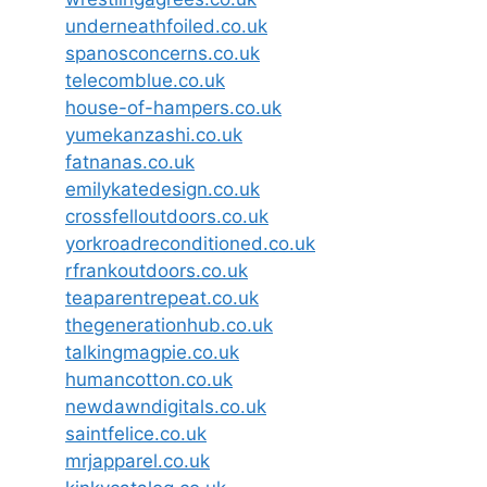
underneathfoiled.co.uk
spanosconcerns.co.uk
telecomblue.co.uk
house-of-hampers.co.uk
yumekanzashi.co.uk
fatnanas.co.uk
emilykatedesign.co.uk
crossfelloutdoors.co.uk
yorkroadreconditioned.co.uk
rfrankoutdoors.co.uk
teaparentrepeat.co.uk
thegenerationhub.co.uk
talkingmagpie.co.uk
humancotton.co.uk
newdawndigitals.co.uk
saintfelice.co.uk
mrjapparel.co.uk