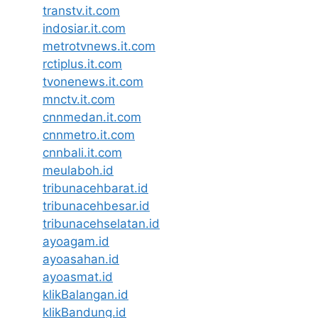
transtv.it.com
indosiar.it.com
metrotvnews.it.com
rctiplus.it.com
tvonenews.it.com
mnctv.it.com
cnnmedan.it.com
cnnmetro.it.com
cnnbali.it.com
meulaboh.id
tribunacehbarat.id
tribunacehbesar.id
tribunacehselatan.id
ayoagam.id
ayoasahan.id
ayoasmat.id
klikBalangan.id
klikBandung.id