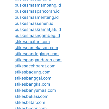
puskesmasmampang.id
puskesmaspancoran.id
puskesmasmenteng.id
puskesmassenen.id
puskesmaskramatjati.id
puskesmasngambeg.id
stikespacitan.com
stikespamekasan.com
stikespandeglang.com
stikespangandaran.com
stikesacehbarat.com
stikesbadung.com
stikesbanggai.com
stikesbangka.com
stikesbanyumas.com
stikesbekasi.com
stikesblitar.com
stikesbogor.com