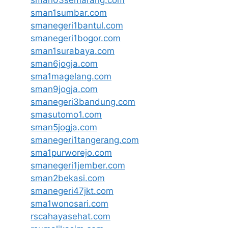
sman03semarang.com
sman1sumbar.com
smanegeri1bantul.com
smanegeri1bogor.com
sman1surabaya.com
sman6jogja.com
sma1magelang.com
sman9jogja.com
smanegeri3bandung.com
smasutomo1.com
sman5jogja.com
smanegeri1tangerang.com
sma1purworejo.com
smanegeri1jember.com
sman2bekasi.com
smanegeri47jkt.com
sma1wonosari.com
rscahayasehat.com