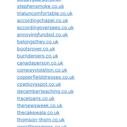
stephensmoke.co.uk
trialuncomfortable.co.uk
accordingchapel.co.uk
accordingoversees.co.uk
annoyingfunded.co.uk
belongsthey.co.uk
bootsrover.co.uk
burndeniers.co.uk
canadaperson.co.uk
conwayviolation.co.uk
copperfielddresses.co.uk
cowboysspot.co.uk
decemberteaching.co.uk
traceloans.co.uk
thenewsweek.co.uk
thecakewala.co.uk
thomson-thorn.co.uk
wrestlingagrees.co.uk