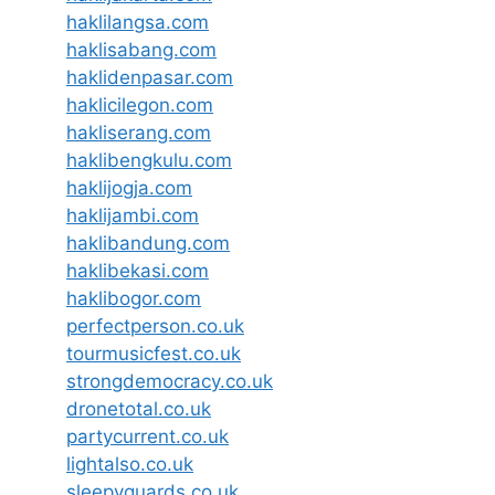
haklilangsa.com
haklisabang.com
haklidenpasar.com
haklicilegon.com
hakliserang.com
haklibengkulu.com
haklijogja.com
haklijambi.com
haklibandung.com
haklibekasi.com
haklibogor.com
perfectperson.co.uk
tourmusicfest.co.uk
strongdemocracy.co.uk
dronetotal.co.uk
partycurrent.co.uk
lightalso.co.uk
sleepyguards.co.uk