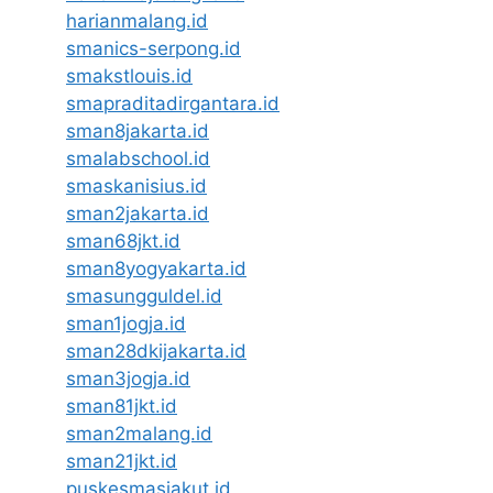
harianmalang.id
smanics-serpong.id
smakstlouis.id
smapraditadirgantara.id
sman8jakarta.id
smalabschool.id
smaskanisius.id
sman2jakarta.id
sman68jkt.id
sman8yogyakarta.id
smasungguldel.id
sman1jogja.id
sman28dkijakarta.id
sman3jogja.id
sman81jkt.id
sman2malang.id
sman21jkt.id
puskesmasjakut.id