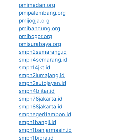
pmimedan.org
pmipalembang.org
pmijogja.org
pmibandung.org
pmibogor.org
pmisurabaya.org
smpn2semarang.id
smpn4semarang.id
smpn14jkt.id
smpn2lumajang.id
smpn2sutojayan.id
smpn4blitar.id
smpn78jakarta.id
smpn88jakarta.id
smpnegeri1ambon.id
smpn1bangil.id
smpn1banjarmasin.id
smpn1biora.id