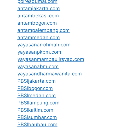
polresdumai.com
antamjakarta.com
antambekasi.com
antambogor.com
antampalembang.com
antammedan.com
yayasanarrohmah.com
yayasanpkbm.com
yayasanmambaulirsyad.com
yayasanabm.com
yayasandharmawanita.com
PBSIjakarta.com
PBSIbogor.com
PBSImedan.com
PBSIlampung.com
PBSIkaltim.com
PBSIsumbar.com
PBSIbaubau.com