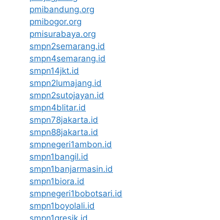
pmibandung.org
pmibogor.org
pmisurabaya.org
smpn2semarang.id
smpn4semarang.id
smpn14jkt.id
smpn2lumajang.id
smpn2sutojayan.id
smpn4blitar.id
smpn78jakarta.id
smpn88jakarta.id
smpnegeri1ambon.id
smpn1bangil.id
smpn1banjarmasin.id
smpn1biora.id
smpnegeri1bobotsari.id
smpn1boyolali.id
smpn1gresik.id