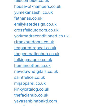
telecomblue.co.uk
house-of-hampers.co.uk
yumekanzashi.co.uk
fatnanas.co.uk
emilykatedesign.co.uk
crossfelloutdoors.co.uk
yorkroadreconditioned.co.uk
rfrankoutdoors.co.uk
teaparentrepeat.co.uk
thegenerationhub.co.uk
talkingmagpie.co.uk
humancotton.co.uk
newdawndigitals.co.uk
saintfelice.co.uk
mrjapparel.co.uk
kinkycatalog.co.uk
thefaciahub.co.uk
yayasanbinabakti.com