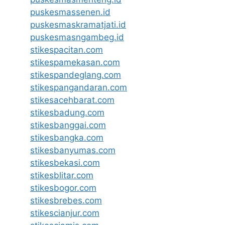
puskesmassenen.id
puskesmaskramatjati.id
puskesmasngambeg.id
stikespacitan.com
stikespamekasan.com
stikespandeglang.com
stikespangandaran.com
stikesacehbarat.com
stikesbadung.com
stikesbanggai.com
stikesbangka.com
stikesbanyumas.com
stikesbekasi.com
stikesblitar.com
stikesbogor.com
stikesbrebes.com
stikescianjur.com