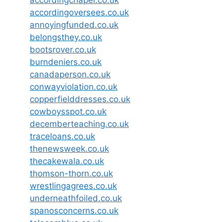
accordingchapel.co.uk
accordingoversees.co.uk
annoyingfunded.co.uk
belongsthey.co.uk
bootsrover.co.uk
burndeniers.co.uk
canadaperson.co.uk
conwayviolation.co.uk
copperfielddresses.co.uk
cowboysspot.co.uk
decemberteaching.co.uk
traceloans.co.uk
thenewsweek.co.uk
thecakewala.co.uk
thomson-thorn.co.uk
wrestlingagrees.co.uk
underneathfoiled.co.uk
spanosconcerns.co.uk