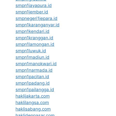
smpn1jayapura.id
smpn1jember.id
smpnegeri1jepara.id
smpn1karanganyar.id
smpn1kendari.id
smpn1kranggan.id
smpn1lamongan.id
smpn1luwuk.id
smpn1madiun.id
smpn1manokwari.id
smpn1narmada.id
smpn1pacitan.id
smpn1padang.id
smpn1pailangga.id
haklijakarta.com
haklilangsa.com
haklisabang.com
haklidenpasar.com