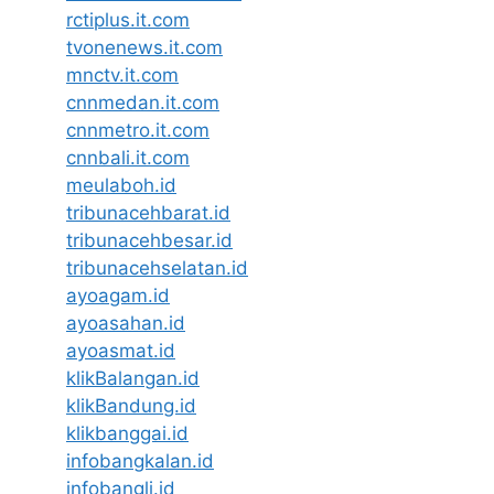
rctiplus.it.com
tvonenews.it.com
mnctv.it.com
cnnmedan.it.com
cnnmetro.it.com
cnnbali.it.com
meulaboh.id
tribunacehbarat.id
tribunacehbesar.id
tribunacehselatan.id
ayoagam.id
ayoasahan.id
ayoasmat.id
klikBalangan.id
klikBandung.id
klikbanggai.id
infobangkalan.id
infobangli.id