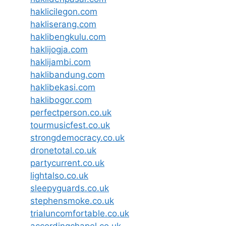
haklicilegon.com
hakliserang.com
haklibengkulu.com
haklijogja.com
haklijambi.com
haklibandung.com
haklibekasi.com
haklibogor.com
perfectperson.co.uk
tourmusicfest.co.uk
strongdemocracy.co.uk
dronetotal.co.uk
partycurrent.co.uk
lightalso.co.uk
sleepyguards.co.uk
stephensmoke.co.uk
trialuncomfortable.co.uk