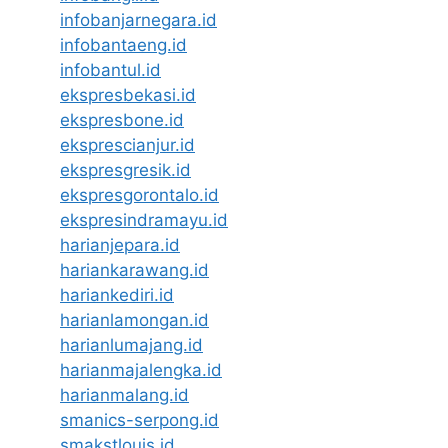
infobanjarnegara.id
infobantaeng.id
infobantul.id
ekspresbekasi.id
ekspresbone.id
eksprescianjur.id
ekspresgresik.id
ekspresgorontalo.id
ekspresindramayu.id
harianjepara.id
hariankarawang.id
hariankediri.id
harianlamongan.id
harianlumajang.id
harianmajalengka.id
harianmalang.id
smanics-serpong.id
smakstlouis.id