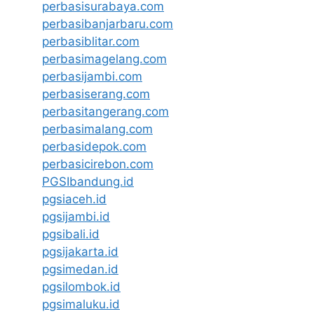
perbasisurabaya.com
perbasibanjarbaru.com
perbasiblitar.com
perbasimagelang.com
perbasijambi.com
perbasiserang.com
perbasitangerang.com
perbasimalang.com
perbasidepok.com
perbasicirebon.com
PGSIbandung.id
pgsiaceh.id
pgsijambi.id
pgsibali.id
pgsijakarta.id
pgsimedan.id
pgsilombok.id
pgsimaluku.id