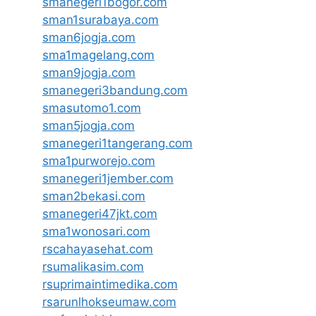
smanegeri1bogor.com
sman1surabaya.com
sman6jogja.com
sma1magelang.com
sman9jogja.com
smanegeri3bandung.com
smasutomo1.com
sman5jogja.com
smanegeri1tangerang.com
sma1purworejo.com
smanegeri1jember.com
sman2bekasi.com
smanegeri47jkt.com
sma1wonosari.com
rscahayasehat.com
rsumalikasim.com
rsuprimaintimedika.com
rsarunlhokseumaw.com