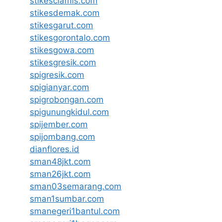
stikesciamis.com
stikesdemak.com
stikesgarut.com
stikesgorontalo.com
stikesgowa.com
stikesgresik.com
spigresik.com
spigianyar.com
spigrobongan.com
spigunungkidul.com
spijember.com
spijombang.com
dianflores.id
sman48jkt.com
sman26jkt.com
sman03semarang.com
sman1sumbar.com
smanegeri1bantul.com