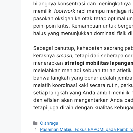
hilangnya konsentrasi dan meningkatnya k
memiliki
footwork
rapi mampu menjaga rit
pasokan oksigen ke otak tetap optimal u
poin-poin kritis. Kemampuan untuk berger
halus yang menunjukkan dominasi fisik di
Sebagai penutup, kehebatan seorang pebul
kerasnya
smash
, tetapi dari seberapa c
menerapkan
strategi mobilitas lapanga
melelahkan menjadi sebuah tarian atletik
bahwa langkah yang benar adalah jemba
melatih koordinasi kaki secara rutin, per
setiap langkah yang Anda ambil memiliki t
dan efisien akan mengantarkan Anda p
tetapi juga diraih dengan kualitas kebuga
Kategori
Olahraga
Pasaman Melaju! Fokus BAPOMI pada Pembinaan