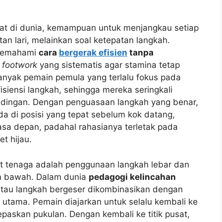
at di dunia, kemampuan untuk menjangkau setiap
n lari, melainkan soal ketepatan langkah.
k memahami
cara
bergerak efisien
tanpa
k
footwork
yang sistematis agar stamina tetap
Banyak pemain pemula yang terlalu fokus pada
iensi langkah, sehingga mereka seringkali
andingan. Dengan penguasaan langkah yang benar,
a di posisi yang tepat sebelum kok datang,
 depan, padahal rahasianya terletak pada
et hijau.
at tenaga adalah penggunaan langkah lebar dan
an bawah. Dalam dunia
pedagogi kelincahan
 atau langkah bergeser dikombinasikan dengan
i utama. Pemain diajarkan untuk selalu kembali ke
epaskan pukulan. Dengan kembali ke titik pusat,