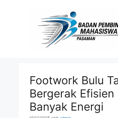
Langsung
ke
isi
Footwork Bulu Ta
Bergerak Efisie
Banyak Energi
19/12/2025
oleh
admin