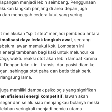
 lapangan menjadi lebih seimbang. Penggunaan
akukan langkah panjang di area depan juga
n dan mencegah cedera lutut yang sering
at melakukan “split step” menjadi pembeda antara
imalisasi daya ledak langkah awal
, seorang
sebelum lawan memukul kok. Lompatan ini
 energi tambahan bagi kaki untuk meluncur ke
 step
, waktu reaksi otot akan lebih lambat karena
. Dengan teknik ini, transisi dari posisi diam ke
ngan, sehingga otot paha dan betis tidak perlu
berlangsung lama.
uga memiliki dampak psikologis yang signifikan
n efisiensi energi kompetitif
, lawan akan
 segar dan selalu siap menjangkau bolanya meski
elelahan seringkali menjadi pemicu utama