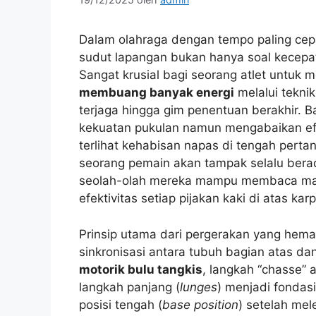
Dalam olahraga dengan tempo paling cep
sudut lapangan bukan hanya soal kecepata
Sangat krusial bagi seorang atlet untu
membuang banyak energi
melalui tekni
terjaga hingga gim penentuan berakhir. 
kekuatan pukulan namun mengabaikan efis
terlihat kehabisan napas di tengah pert
seorang pemain akan tampak selalu berad
seolah-olah mereka mampu membaca masa
efektivitas setiap pijakan kaki di atas karp
Prinsip utama dari pergerakan yang hem
sinkronisasi antara tubuh bagian atas d
motorik bulu tangkis
, langkah “chasse”
langkah panjang (
lunges
) menjadi fondas
posisi tengah (
base position
) setelah mel