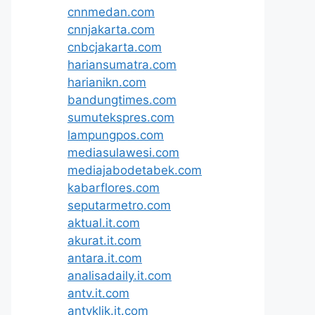
cnnmedan.com
cnnjakarta.com
cnbcjakarta.com
hariansumatra.com
harianikn.com
bandungtimes.com
sumutekspres.com
lampungpos.com
mediasulawesi.com
mediajabodetabek.com
kabarflores.com
seputarmetro.com
aktual.it.com
akurat.it.com
antara.it.com
analisadaily.it.com
antv.it.com
antvklik.it.com