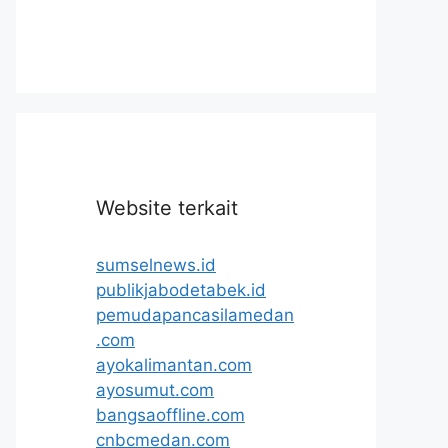
Website terkait
sumselnews.id
publikjabodetabek.id
pemudapancasilamedan
.com
ayokalimantan.com
ayosumut.com
bangsaoffline.com
cnbcmedan.com