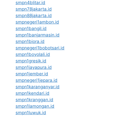
smpn4blitar.id
smpn78jakarta.id
smpn88jakarta.id
smpnegeri1ambon.id
smpn1bangil.id
smpn1banjarmasin.id
smpn1biora.id
smpnegeri1bobotsari.id
smpn1boyolali.id
smpn1gresik.id
smpn1jayapura.id
smpn1jember.id
smpnegeri1jepara.id
smpn1karanganyar.id
smpn1kendari.id
smpn1kranggan.id
smpn1lamongan.id
smpn1luwuk.id