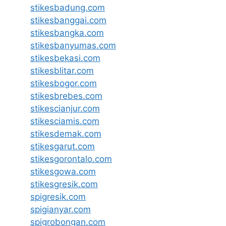
stikesbadung.com
stikesbanggai.com
stikesbangka.com
stikesbanyumas.com
stikesbekasi.com
stikesblitar.com
stikesbogor.com
stikesbrebes.com
stikescianjur.com
stikesciamis.com
stikesdemak.com
stikesgarut.com
stikesgorontalo.com
stikesgowa.com
stikesgresik.com
spigresik.com
spigianyar.com
spigrobongan.com