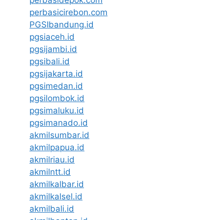
perbasicirebon.com
PGSIbandung.id
pgsiaceh.id
pgsijambi.id
pgsibali.id
pgsijakarta.id
pgsimedan.id
pgsilombok.id
pgsimaluku.id
pgsimanado.id
akmilsumbar.id
akmilpapua.id
akmilriau.id
akmilntt.id
akmilkalbar.id
akmilkalsel.id
akmilbali.id