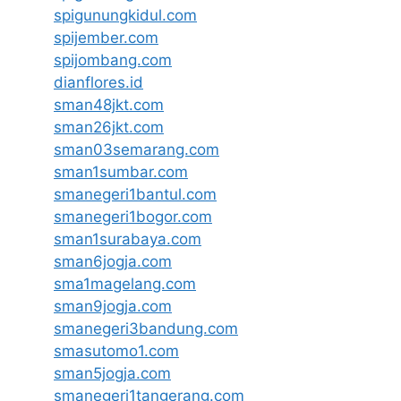
spigunungkidul.com
spijember.com
spijombang.com
dianflores.id
sman48jkt.com
sman26jkt.com
sman03semarang.com
sman1sumbar.com
smanegeri1bantul.com
smanegeri1bogor.com
sman1surabaya.com
sman6jogja.com
sma1magelang.com
sman9jogja.com
smanegeri3bandung.com
smasutomo1.com
sman5jogja.com
smanegeri1tangerang.com