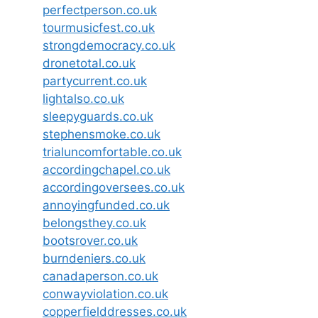
perfectperson.co.uk
tourmusicfest.co.uk
strongdemocracy.co.uk
dronetotal.co.uk
partycurrent.co.uk
lightalso.co.uk
sleepyguards.co.uk
stephensmoke.co.uk
trialuncomfortable.co.uk
accordingchapel.co.uk
accordingoversees.co.uk
annoyingfunded.co.uk
belongsthey.co.uk
bootsrover.co.uk
burndeniers.co.uk
canadaperson.co.uk
conwayviolation.co.uk
copperfielddresses.co.uk