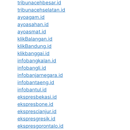
tribunacehbesar.id
tribunacehselatan.id
ayoagam.id
ayoasahan.id
ayoasmat.id
klikBalangan.id
klikBandung.id
klikbanggai.id
infobangkalan.id
infobangli.id
infobanjarnegara.id
infobantaeng.id
infobantul.id
ekspresbekasi.id
ekspresbone.id
eksprescianjur.id
ekspresgresik.id
ekspresgorontalo.id