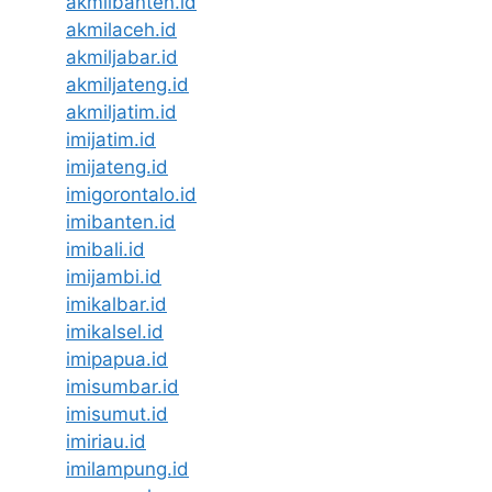
akmilbanten.id
akmilaceh.id
akmiljabar.id
akmiljateng.id
akmiljatim.id
imijatim.id
imijateng.id
imigorontalo.id
imibanten.id
imibali.id
imijambi.id
imikalbar.id
imikalsel.id
imipapua.id
imisumbar.id
imisumut.id
imiriau.id
imilampung.id