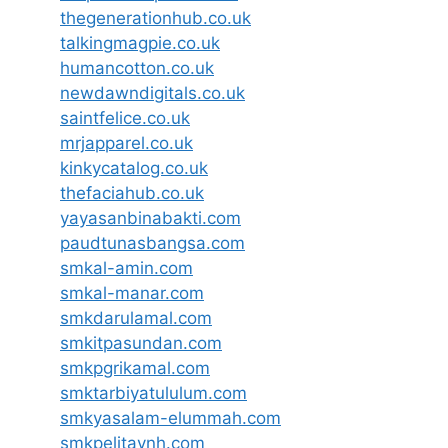
thegenerationhub.co.uk
talkingmagpie.co.uk
humancotton.co.uk
newdawndigitals.co.uk
saintfelice.co.uk
mrjapparel.co.uk
kinkycatalog.co.uk
thefaciahub.co.uk
yayasanbinabakti.com
paudtunasbangsa.com
smkal-amin.com
smkal-manar.com
smkdarulamal.com
smkitpasundan.com
smkpgrikamal.com
smktarbiyatululum.com
smkyasalam-elummah.com
smkpelitaynh.com