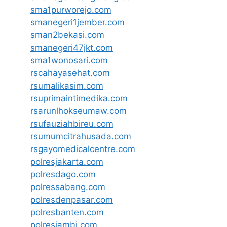
sma1purworejo.com
smanegeri1jember.com
sman2bekasi.com
smanegeri47jkt.com
sma1wonosari.com
rscahayasehat.com
rsumalikasim.com
rsuprimaintimedika.com
rsarunlhokseumaw.com
rsufauziahbireu.com
rsumumcitrahusada.com
rsgayomedicalcentre.com
polresjakarta.com
polresdago.com
polressabang.com
polresdenpasar.com
polresbanten.com
polresjambi.com