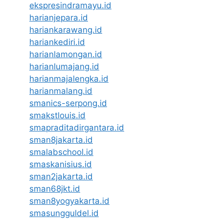
ekspresindramayu.id
harianjepara.id
hariankarawang.id
hariankediri.id
harianlamongan.id
harianlumajang.id
harianmajalengka.id
harianmalang.id
smanics-serpong.id
smakstlouis.id
smapraditadirgantara.id
sman8jakarta.id
smalabschool.id
smaskanisius.id
sman2jakarta.id
sman68jkt.id
sman8yogyakarta.id
smasungguldel.id