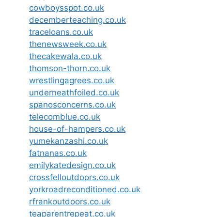
cowboysspot.co.uk
decemberteaching.co.uk
traceloans.co.uk
thenewsweek.co.uk
thecakewala.co.uk
thomson-thorn.co.uk
wrestlingagrees.co.uk
underneathfoiled.co.uk
spanosconcerns.co.uk
telecomblue.co.uk
house-of-hampers.co.uk
yumekanzashi.co.uk
fatnanas.co.uk
emilykatedesign.co.uk
crossfelloutdoors.co.uk
yorkroadreconditioned.co.uk
rfrankoutdoors.co.uk
teaparentrepeat.co.uk