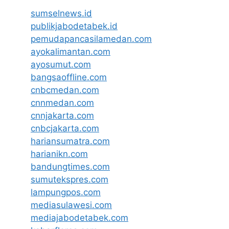
sumselnews.id
publikjabodetabek.id
pemudapancasilamedan.com
ayokalimantan.com
ayosumut.com
bangsaoffline.com
cnbcmedan.com
cnnmedan.com
cnnjakarta.com
cnbcjakarta.com
hariansumatra.com
harianikn.com
bandungtimes.com
sumutekspres.com
lampungpos.com
mediasulawesi.com
mediajabodetabek.com