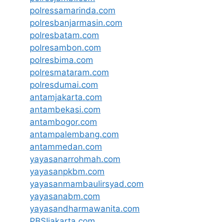
polressamarinda.com
polresbanjarmasin.com
polresbatam.com
polresambon.com
polresbima.com
polresmataram.com
polresdumai.com
antamjakarta.com
antambekasi.com
antambogor.com
antampalembang.com
antammedan.com
yayasanarrohmah.com
yayasanpkbm.com
yayasanmambaulirsyad.com
yayasanabm.com
yayasandharmawanita.com
PBSIjakarta.com