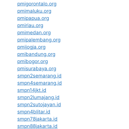
pmigorontalo.org
pmimaluku.org
pmipapua.org
pmiriau.org
pmimedan.org
pmipalembang.org
pmijogja.org
pmibandung.org
pmibogor.org
pmisurabaya.org
smpn2semarang.id
smpn4semarang.id
smpn14jkt.id
smpn2lumajang.id
smpn2sutojayan.id
smpn4blitar.id
smpn78jakarta.id
smpn88jakarta.id