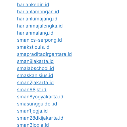
hariankediri.id
harianlamongan.id
harianlumajang.id
harianmajalengka.id
harianmalang.id
smanics-serpong.id
smakstlouis.id
smapraditadirgantara.id
sman8jakarta.id
smalabschool.id
smaskanisius.id
sman2jakarta.id
sman68jkt.id
sman8yogyakarta.id
smasungguldel.id
sman1jogja.id
sman28dkijakarta.id
sman3jogja.id