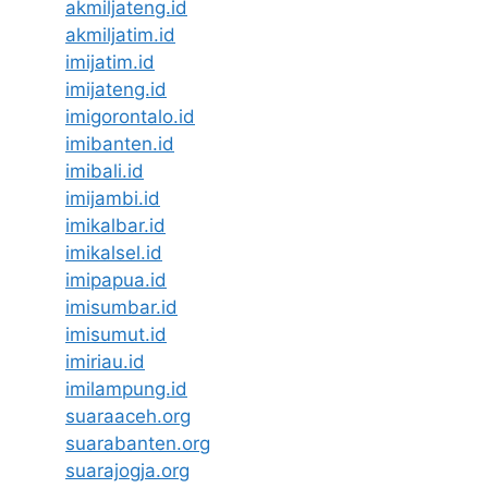
akmiljateng.id
akmiljatim.id
imijatim.id
imijateng.id
imigorontalo.id
imibanten.id
imibali.id
imijambi.id
imikalbar.id
imikalsel.id
imipapua.id
imisumbar.id
imisumut.id
imiriau.id
imilampung.id
suaraaceh.org
suarabanten.org
suarajogja.org