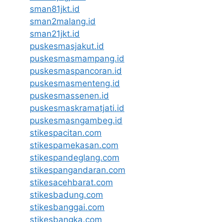
sman81jkt.id
sman2malang.id
sman21jkt.id
puskesmasjakut.id
puskesmasmampang.id
puskesmaspancoran.id
puskesmasmenteng.id
puskesmassenen.id
puskesmaskramatjati.id
puskesmasngambeg.id
stikespacitan.com
stikespamekasan.com
stikespandeglang.com
stikespangandaran.com
stikesacehbarat.com
stikesbadung.com
stikesbanggai.com
stikesbangka.com