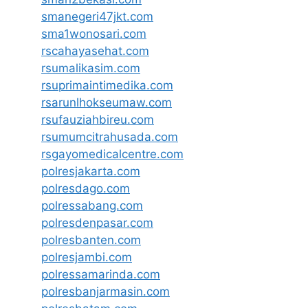
smanegeri47jkt.com
sma1wonosari.com
rscahayasehat.com
rsumalikasim.com
rsuprimaintimedika.com
rsarunlhokseumaw.com
rsufauziahbireu.com
rsumumcitrahusada.com
rsgayomedicalcentre.com
polresjakarta.com
polresdago.com
polressabang.com
polresdenpasar.com
polresbanten.com
polresjambi.com
polressamarinda.com
polresbanjarmasin.com