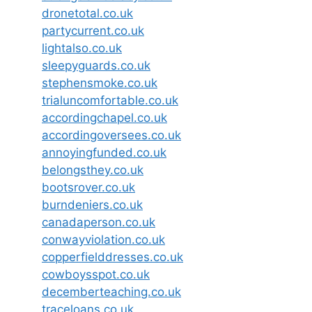
dronetotal.co.uk
partycurrent.co.uk
lightalso.co.uk
sleepyguards.co.uk
stephensmoke.co.uk
trialuncomfortable.co.uk
accordingchapel.co.uk
accordingoversees.co.uk
annoyingfunded.co.uk
belongsthey.co.uk
bootsrover.co.uk
burndeniers.co.uk
canadaperson.co.uk
conwayviolation.co.uk
copperfielddresses.co.uk
cowboysspot.co.uk
decemberteaching.co.uk
traceloans.co.uk