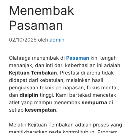
Menembak
Pasaman
02/10/2025
oleh
admin
Olahraga menembak di
Pasaman
kini tengah
menanjak, dan inti dari keberhasilan ini adalah
Kejituan Tembakan
. Prestasi di arena tidak
didapat dari kebetulan, melainkan hasil
penguasaan teknik pernapasan, fokus mental,
dan
disiplin
tinggi. Kami bertekad mencetak
atlet yang mampu menembak
sempurna
di
setiap
kesempatan
.
Melatih Kejituan Tembakan adalah proses yang
menitikberatkan pada kontrol tubuh. Program