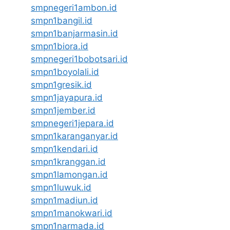
smpnegeri1ambon.id
smpn1bangil.id
smpn1banjarmasin.id
smpn1biora.id
smpnegeri1bobotsari.id
smpn1boyolali.id
smpn1gresik.id
smpn1jayapura.id
smpn1jember.id
smpnegeri1jepara.id
smpn1karanganyar.id
smpn1kendari.id
smpn1kranggan.id
smpn1lamongan.id
smpn1luwuk.id
smpn1madiun.id
smpn1manokwari.id
smpn1narmada.id