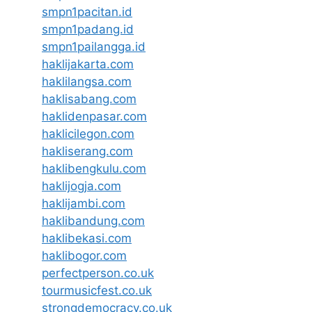
smpn1pacitan.id
smpn1padang.id
smpn1pailangga.id
haklijakarta.com
haklilangsa.com
haklisabang.com
haklidenpasar.com
haklicilegon.com
hakliserang.com
haklibengkulu.com
haklijogja.com
haklijambi.com
haklibandung.com
haklibekasi.com
haklibogor.com
perfectperson.co.uk
tourmusicfest.co.uk
strongdemocracy.co.uk