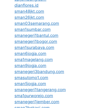
dianflores.id
sman48jkt.com
sman26jkt.com
sman03semarang.com
sman1sumbar.com
smanegeri1bantul.com
smanegeri1bogor.com
sman1surabaya.com
sman6jogja.com
sma1magelang.com
sman9jogja.com
smanegeri3bandung.com
smasutomo1.com
sman5jogja.com
smanegeri1tangerang.com
sma1purworejo.com
smanegeri1jember.com
sman2bekasi.com