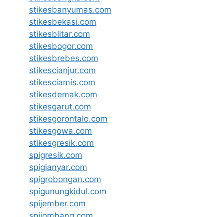
stikesbanyumas.com
stikesbekasi.com
stikesblitar.com
stikesbogor.com
stikesbrebes.com
stikescianjur.com
stikesciamis.com
stikesdemak.com
stikesgarut.com
stikesgorontalo.com
stikesgowa.com
stikesgresik.com
spigresik.com
spigianyar.com
spigrobongan.com
spigunungkidul.com
spijember.com
spijombang.com