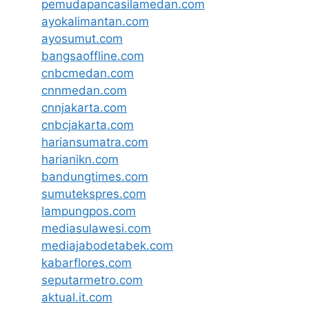
pemudapancasilamedan.com
ayokalimantan.com
ayosumut.com
bangsaoffline.com
cnbcmedan.com
cnnmedan.com
cnnjakarta.com
cnbcjakarta.com
hariansumatra.com
harianikn.com
bandungtimes.com
sumutekspres.com
lampungpos.com
mediasulawesi.com
mediajabodetabek.com
kabarflores.com
seputarmetro.com
aktual.it.com