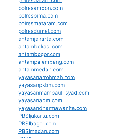
polresbatam.com
polresambon.com
polresbima.com
polresmataram.com
polresdumai.com
antamjakarta.com
antambekasi.com
antambogor.com
antampalembang.com
antammedan.com
yayasanarrohmah.com
yayasanpkbm.com
yayasanmambaulirsyad.com
yayasanabm.com
yayasandharmawanita.com
PBSIjakarta.com
PBSIbogor.com
PBSImedan.com