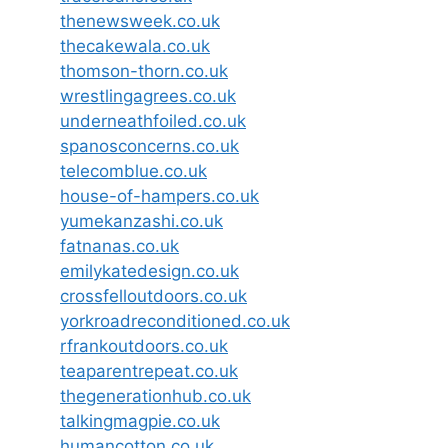
thenewsweek.co.uk
thecakewala.co.uk
thomson-thorn.co.uk
wrestlingagrees.co.uk
underneathfoiled.co.uk
spanosconcerns.co.uk
telecomblue.co.uk
house-of-hampers.co.uk
yumekanzashi.co.uk
fatnanas.co.uk
emilykatedesign.co.uk
crossfelloutdoors.co.uk
yorkroadreconditioned.co.uk
rfrankoutdoors.co.uk
teaparentrepeat.co.uk
thegenerationhub.co.uk
talkingmagpie.co.uk
humancotton.co.uk