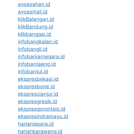
ayoasahan.id
ayoasmat.id
klikBalangan.id
klikBandung.id
klikbanggai.id
infobangkalan.id
infobangli.id
infobanjarnegara.id
infobantaeng.id
infobantul.id
ekspresbekasi.id
ekspresbone.id
eksprescianjur.id
ekspresgresik.id
ekspresgorontalo.id
ekspresindramayu.id
harianjepara.id
hariankarawang.id