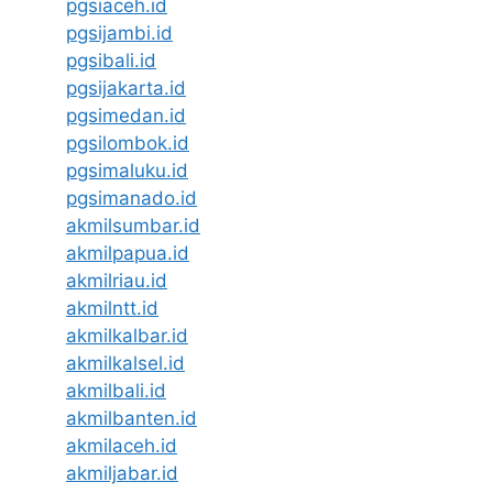
pgsiaceh.id
pgsijambi.id
pgsibali.id
pgsijakarta.id
pgsimedan.id
pgsilombok.id
pgsimaluku.id
pgsimanado.id
akmilsumbar.id
akmilpapua.id
akmilriau.id
akmilntt.id
akmilkalbar.id
akmilkalsel.id
akmilbali.id
akmilbanten.id
akmilaceh.id
akmiljabar.id