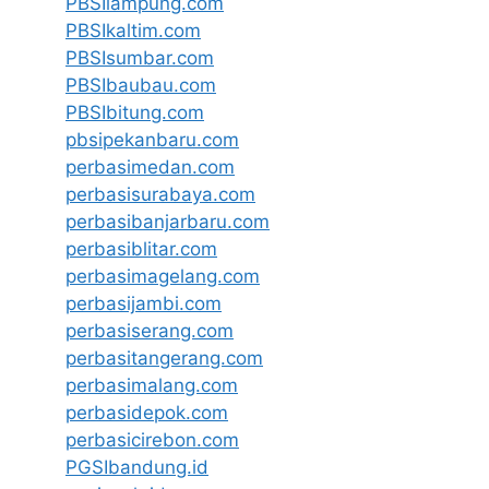
PBSIlampung.com
PBSIkaltim.com
PBSIsumbar.com
PBSIbaubau.com
PBSIbitung.com
pbsipekanbaru.com
perbasimedan.com
perbasisurabaya.com
perbasibanjarbaru.com
perbasiblitar.com
perbasimagelang.com
perbasijambi.com
perbasiserang.com
perbasitangerang.com
perbasimalang.com
perbasidepok.com
perbasicirebon.com
PGSIbandung.id