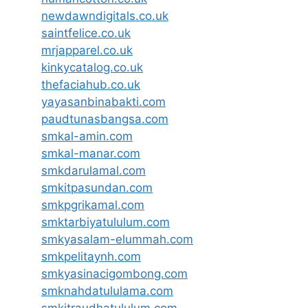
newdawndigitals.co.uk
saintfelice.co.uk
mrjapparel.co.uk
kinkycatalog.co.uk
thefaciahub.co.uk
yayasanbinabakti.com
paudtunasbangsa.com
smkal-amin.com
smkal-manar.com
smkdarulamal.com
smkitpasundan.com
smkpgrikamal.com
smktarbiyatululum.com
smkyasalam-elummah.com
smkpelitaynh.com
smkyasinacigombong.com
smknahdatululama.com
smkitraudhatululum.com