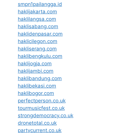
smpn1pailangga.id
haklijakarta.com
haklilangsa.com
haklisabang.com
haklidenpasar.com
haklicilegon.com
hakliserang.com
haklibengkulu.com
haklijogja.com
haklijambi.com
haklibandung.com
haklibekasi.com
haklibogor.com
perfectperson.co.uk
tourmusicfest.co.uk
strongdemocracy.co.uk
dronetotal.co.uk
partycurrent.co.uk