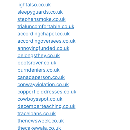
lightalso.co.uk
sleepyguards.co.uk
stephensmoke.co.uk
trialuncomfortable.co.uk
accordingchapel.co.uk
accordingoversees.co.uk
annoyingfunded.co.uk
belongsthey.co.uk
bootsrover.co.uk
burndeniers.co.uk
canadaperson.co.uk
conwayviolation.co.uk
copperfielddresses.co.uk
cowboysspot.co.uk
decemberteaching.co.uk
traceloans.co.uk
thenewsweek.co.uk
thecakewala.co.uk