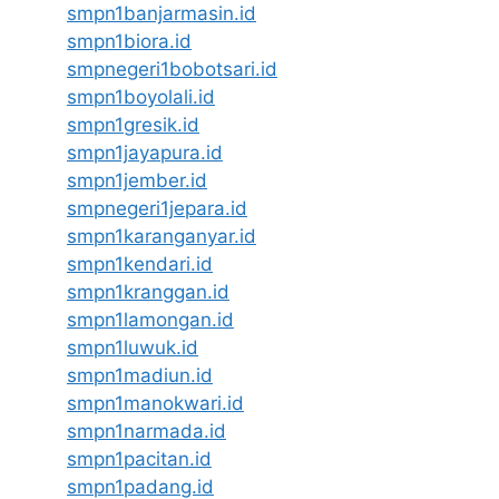
smpn1banjarmasin.id
smpn1biora.id
smpnegeri1bobotsari.id
smpn1boyolali.id
smpn1gresik.id
smpn1jayapura.id
smpn1jember.id
smpnegeri1jepara.id
smpn1karanganyar.id
smpn1kendari.id
smpn1kranggan.id
smpn1lamongan.id
smpn1luwuk.id
smpn1madiun.id
smpn1manokwari.id
smpn1narmada.id
smpn1pacitan.id
smpn1padang.id