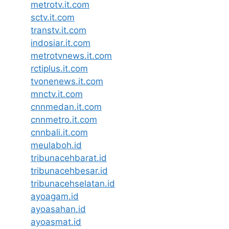
metrotv.it.com
sctv.it.com
transtv.it.com
indosiar.it.com
metrotvnews.it.com
rctiplus.it.com
tvonenews.it.com
mnctv.it.com
cnnmedan.it.com
cnnmetro.it.com
cnnbali.it.com
meulaboh.id
tribunacehbarat.id
tribunacehbesar.id
tribunacehselatan.id
ayoagam.id
ayoasahan.id
ayoasmat.id