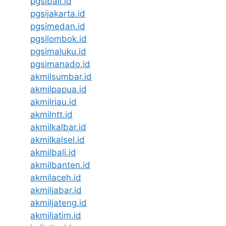
pgsibali.id
pgsijakarta.id
pgsimedan.id
pgsilombok.id
pgsimaluku.id
pgsimanado.id
akmilsumbar.id
akmilpapua.id
akmilriau.id
akmilntt.id
akmilkalbar.id
akmilkalsel.id
akmilbali.id
akmilbanten.id
akmilaceh.id
akmiljabar.id
akmiljateng.id
akmiljatim.id