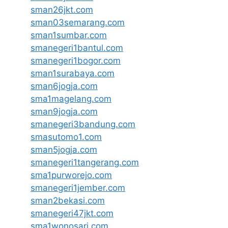
sman26jkt.com
sman03semarang.com
sman1sumbar.com
smanegeri1bantul.com
smanegeri1bogor.com
sman1surabaya.com
sman6jogja.com
sma1magelang.com
sman9jogja.com
smanegeri3bandung.com
smasutomo1.com
sman5jogja.com
smanegeri1tangerang.com
sma1purworejo.com
smanegeri1jember.com
sman2bekasi.com
smanegeri47jkt.com
sma1wonosari.com