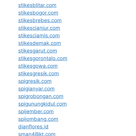
stikesblitar.com
stikesbogor.com
stikesbrebes.com
stikescianjur.com
stikesciamis.com
stikesdemak.com
stikesgarut.com
stikesgorontalo.com
stikesgowa.com
stikesgresik.com
spigresik.com
spigianyar.com
spigrobongan.com
spigunungkidul.com
spijember.com
spijombang.com
dianflores.id
sman48jkt.com