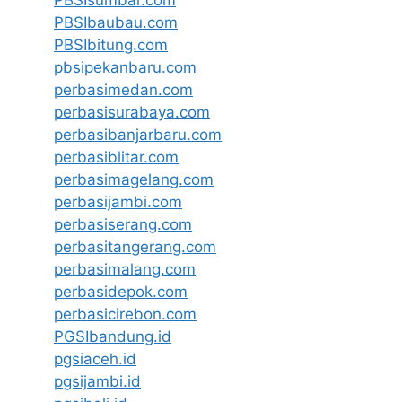
PBSIsumbar.com
PBSIbaubau.com
PBSIbitung.com
pbsipekanbaru.com
perbasimedan.com
perbasisurabaya.com
perbasibanjarbaru.com
perbasiblitar.com
perbasimagelang.com
perbasijambi.com
perbasiserang.com
perbasitangerang.com
perbasimalang.com
perbasidepok.com
perbasicirebon.com
PGSIbandung.id
pgsiaceh.id
pgsijambi.id