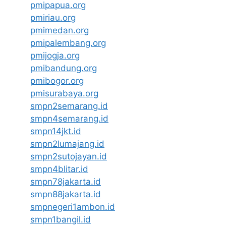
pmipapua.org
pmiriau.org
pmimedan.org
pmipalembang.org
pmijogja.org
pmibandung.org
pmibogor.org
pmisurabaya.org
smpn2semarang.id
smpn4semarang.id
smpn14jkt.id
smpn2lumajang.id
smpn2sutojayan.id
smpn4blitar.id
smpn78jakarta.id
smpn88jakarta.id
smpnegeri1ambon.id
smpn1bangil.id