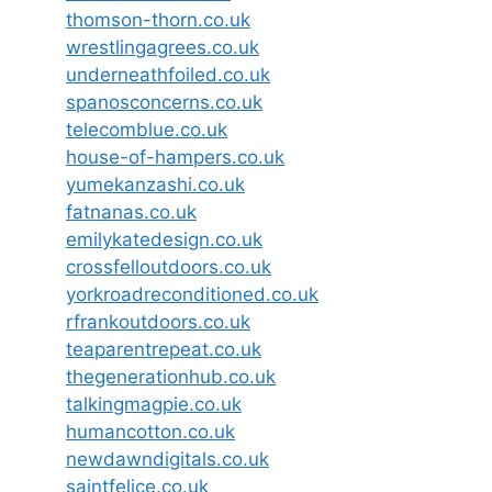
thomson-thorn.co.uk
wrestlingagrees.co.uk
underneathfoiled.co.uk
spanosconcerns.co.uk
telecomblue.co.uk
house-of-hampers.co.uk
yumekanzashi.co.uk
fatnanas.co.uk
emilykatedesign.co.uk
crossfelloutdoors.co.uk
yorkroadreconditioned.co.uk
rfrankoutdoors.co.uk
teaparentrepeat.co.uk
thegenerationhub.co.uk
talkingmagpie.co.uk
humancotton.co.uk
newdawndigitals.co.uk
saintfelice.co.uk