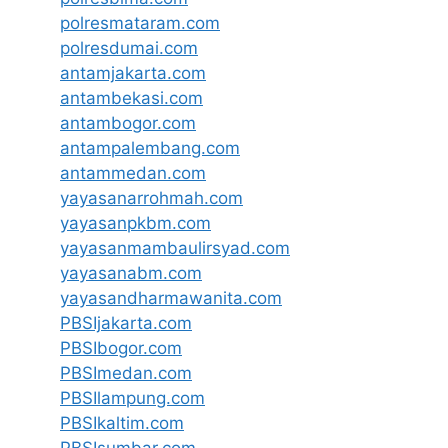
polresmataram.com
polresdumai.com
antamjakarta.com
antambekasi.com
antambogor.com
antampalembang.com
antammedan.com
yayasanarrohmah.com
yayasanpkbm.com
yayasanmambaulirsyad.com
yayasanabm.com
yayasandharmawanita.com
PBSIjakarta.com
PBSIbogor.com
PBSImedan.com
PBSIlampung.com
PBSIkaltim.com