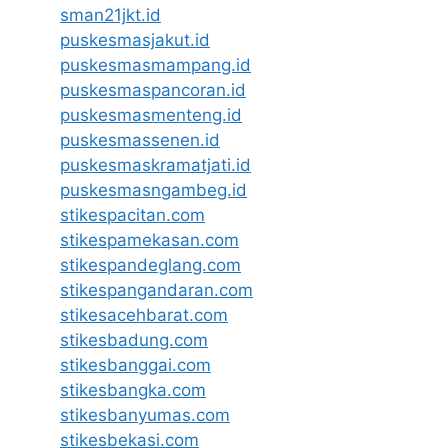
sman21jkt.id
puskesmasjakut.id
puskesmasmampang.id
puskesmaspancoran.id
puskesmasmenteng.id
puskesmassenen.id
puskesmaskramatjati.id
puskesmasngambeg.id
stikespacitan.com
stikespamekasan.com
stikespandeglang.com
stikespangandaran.com
stikesacehbarat.com
stikesbadung.com
stikesbanggai.com
stikesbangka.com
stikesbanyumas.com
stikesbekasi.com