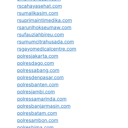
rscahayasehat.com
rsumalikasim.com
rsuprimaintimedika.com
rsarunlhokseumaw.com
rsufauziahbireu.com
rsumumcitrahusada.com
rsgayomedicalcentre.com
polresjakarta.com
polresdago.com
polressabang.com
polresdenpasar.com
polresbanten.com
polresjambi.com
polressamarinda.com
polresbanjarmasin.com
polresbatam.com
polresambon.com
polresbima.com