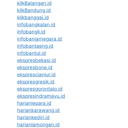
klikBalangan.id
klikBandung.id
klikbanggai.id
infobangkalan.id
infobangli.id
infobanjarnegara.id
infobantaeng.id
infobantul.id
ekspresbekasi.id
ekspresbone.id
eksprescianjur.id
ekspresgresik.id
ekspresgorontalo.id
ekspresindramayu.id
harianjepara.id
hariankarawang.id
hariankediri.id
harianlamongan.id