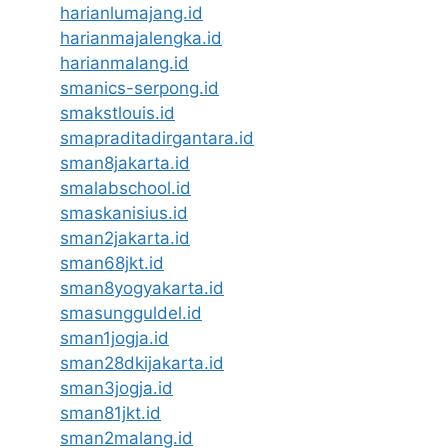
harianlumajang.id
harianmajalengka.id
harianmalang.id
smanics-serpong.id
smakstlouis.id
smapraditadirgantara.id
sman8jakarta.id
smalabschool.id
smaskanisius.id
sman2jakarta.id
sman68jkt.id
sman8yogyakarta.id
smasungguldel.id
sman1jogja.id
sman28dkijakarta.id
sman3jogja.id
sman81jkt.id
sman2malang.id