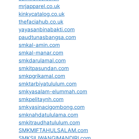
mrjapparel.co.uk
kinkycatalog.co.uk
thefaciahub.co.uk
yayasanbinabakti.com
paudtunasbangsa.com
smkal-amin.com
smkal-manar.com
smkdarulamal.com
smkitpasundan.com
smkpgrikamal.com
smktarbiyatululum.com
smkyasalam-elummah.com
smkpelitaynh.com
smkyasinacigombong.com
smknahdatululama.com
smkitraudhatululum.com
SMKMIFTAHULSALAM.com
SMKSILIWANGIMANDIRI.com