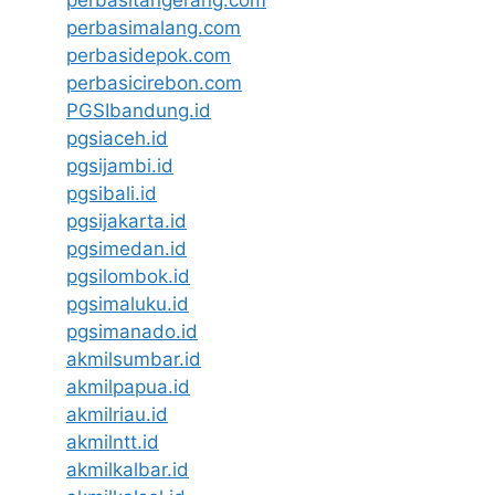
perbasimalang.com
perbasidepok.com
perbasicirebon.com
PGSIbandung.id
pgsiaceh.id
pgsijambi.id
pgsibali.id
pgsijakarta.id
pgsimedan.id
pgsilombok.id
pgsimaluku.id
pgsimanado.id
akmilsumbar.id
akmilpapua.id
akmilriau.id
akmilntt.id
akmilkalbar.id