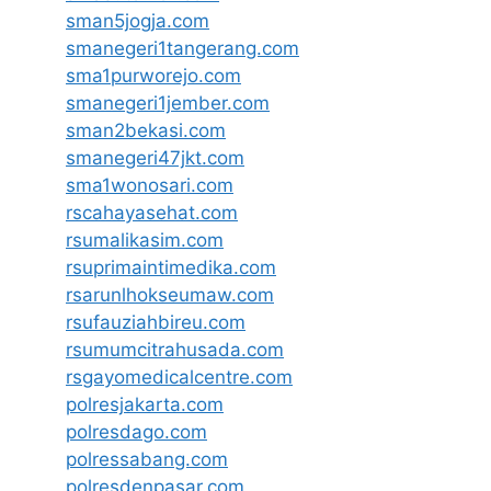
sman5jogja.com
smanegeri1tangerang.com
sma1purworejo.com
smanegeri1jember.com
sman2bekasi.com
smanegeri47jkt.com
sma1wonosari.com
rscahayasehat.com
rsumalikasim.com
rsuprimaintimedika.com
rsarunlhokseumaw.com
rsufauziahbireu.com
rsumumcitrahusada.com
rsgayomedicalcentre.com
polresjakarta.com
polresdago.com
polressabang.com
polresdenpasar.com