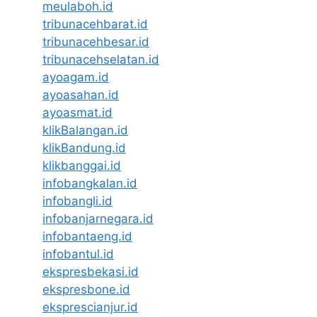
meulaboh.id
tribunacehbarat.id
tribunacehbesar.id
tribunacehselatan.id
ayoagam.id
ayoasahan.id
ayoasmat.id
klikBalangan.id
klikBandung.id
klikbanggai.id
infobangkalan.id
infobangli.id
infobanjarnegara.id
infobantaeng.id
infobantul.id
ekspresbekasi.id
ekspresbone.id
eksprescianjur.id