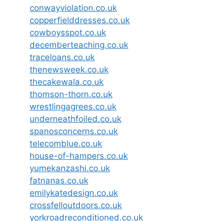
conwayviolation.co.uk
copperfielddresses.co.uk
cowboysspot.co.uk
decemberteaching.co.uk
traceloans.co.uk
thenewsweek.co.uk
thecakewala.co.uk
thomson-thorn.co.uk
wrestlingagrees.co.uk
underneathfoiled.co.uk
spanosconcerns.co.uk
telecomblue.co.uk
house-of-hampers.co.uk
yumekanzashi.co.uk
fatnanas.co.uk
emilykatedesign.co.uk
crossfelloutdoors.co.uk
yorkroadreconditioned.co.uk