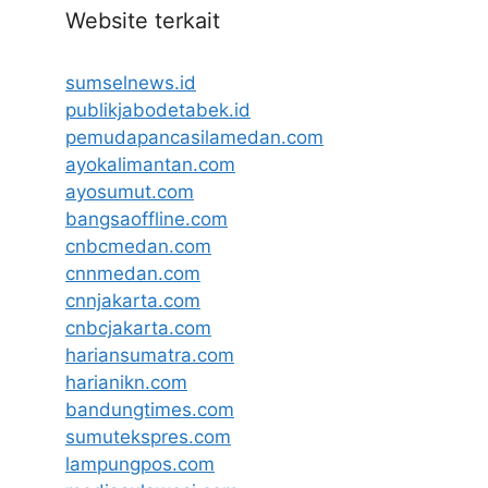
Website terkait
sumselnews.id
publikjabodetabek.id
pemudapancasilamedan.com
ayokalimantan.com
ayosumut.com
bangsaoffline.com
cnbcmedan.com
cnnmedan.com
cnnjakarta.com
cnbcjakarta.com
hariansumatra.com
harianikn.com
bandungtimes.com
sumutekspres.com
lampungpos.com