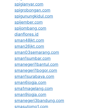
spigianyar.com
spigrobongan.com
spigunungkidul.com
spijember.com
spijombang.com
dianflores.id
sman48jkt.com
sman26jkt.com
sman03semarang.com
sman1sumbar.com
smanegeri1bantul.com
smanegeri1bogor.com
sman1surabaya.com
sman6jogja.com
sma1magelang.com
sman9jogja.com
smanegeri3bandung.com
smasutomo1.com