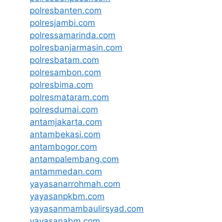
polresbanten.com
polresjambi.com
polressamarinda.com
polresbanjarmasin.com
polresbatam.com
polresambon.com
polresbima.com
polresmataram.com
polresdumai.com
antamjakarta.com
antambekasi.com
antambogor.com
antampalembang.com
antammedan.com
yayasanarrohmah.com
yayasanpkbm.com
yayasanmambaulirsyad.com
yayasanabm.com