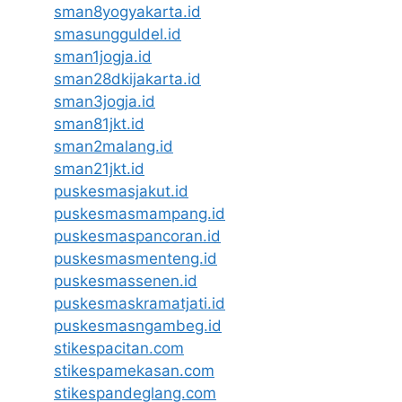
sman8yogyakarta.id
smasungguldel.id
sman1jogja.id
sman28dkijakarta.id
sman3jogja.id
sman81jkt.id
sman2malang.id
sman21jkt.id
puskesmasjakut.id
puskesmasmampang.id
puskesmaspancoran.id
puskesmasmenteng.id
puskesmassenen.id
puskesmaskramatjati.id
puskesmasngambeg.id
stikespacitan.com
stikespamekasan.com
stikespandeglang.com