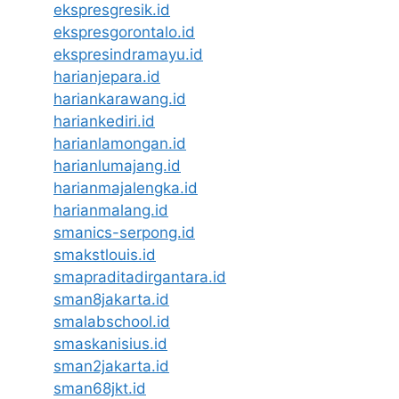
ekspresgresik.id
ekspresgorontalo.id
ekspresindramayu.id
harianjepara.id
hariankarawang.id
hariankediri.id
harianlamongan.id
harianlumajang.id
harianmajalengka.id
harianmalang.id
smanics-serpong.id
smakstlouis.id
smapraditadirgantara.id
sman8jakarta.id
smalabschool.id
smaskanisius.id
sman2jakarta.id
sman68jkt.id