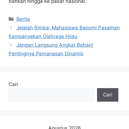
bahkan hingga ke pasar nasional.
Kategori
Berita
Jelajah Rimba: Mahasiswa Bapomi Pasaman
Kampanyekan Olahraga Hijau
Jangan Langsung Angkat Beban!
Pentingnya Pemanasan Dinamis
Cari
Cari
Agustus 2026