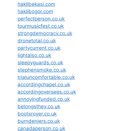
haklibekasi.com
haklibogor.com
perfectperson.co.uk
tourmusicfest.co.uk
strongdemocracy.co.uk
dronetotal.co.uk
partycurrent.co.uk
lightalso.co.uk
sleepyguards.co.uk
stephensmoke.co.uk
trialuncomfortable.co.uk
accordingchapel.co.uk
accordingoversees.co.uk
annoyingfunded.co.uk
belongsthey.co.uk
bootsrover.co.uk
burndeniers.co.uk
canadaperson.co.uk