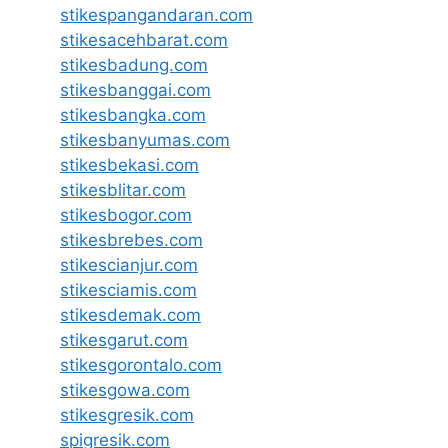
stikespangandaran.com
stikesacehbarat.com
stikesbadung.com
stikesbanggai.com
stikesbangka.com
stikesbanyumas.com
stikesbekasi.com
stikesblitar.com
stikesbogor.com
stikesbrebes.com
stikescianjur.com
stikesciamis.com
stikesdemak.com
stikesgarut.com
stikesgorontalo.com
stikesgowa.com
stikesgresik.com
spigresik.com