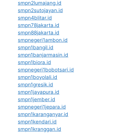
smpn2lumajang.id
smpn2sutojayan.id
smpn4blitar.id
smpn78jakarta.id
smpn88jakarta.id
smpnegeri1ambon.id
smpn1bangil.id
smpn1banjarmasin.id
smpn1biora.id
smpnegeri1bobotsari.id
smpn1boyolali.id
smpn1gresik.id
smpn1jayapura.id
smpn1jember.id
smpnegeri1jepara.id
smpn1karanganyar.id
smpn1kendari.id
smpn1kranggan.id