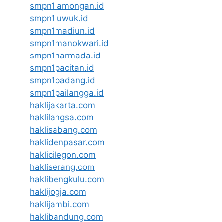
smpn1lamongan.id
smpn1luwuk.id
smpn1madiun.id
smpn1manokwari.id
smpn1narmada.id
smpn1pacitan.id
smpn1padang.id
smpn1pailangga.id
haklijakarta.com
haklilangsa.com
haklisabang.com
haklidenpasar.com
haklicilegon.com
hakliserang.com
haklibengkulu.com
haklijogja.com
haklijambi.com
haklibandung.com