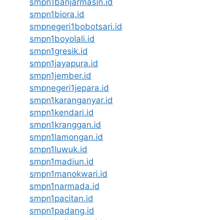
smpn1banjarmasin.id
smpn1biora.id
smpnegeri1bobotsari.id
smpn1boyolali.id
smpn1gresik.id
smpn1jayapura.id
smpn1jember.id
smpnegeri1jepara.id
smpn1karanganyar.id
smpn1kendari.id
smpn1kranggan.id
smpn1lamongan.id
smpn1luwuk.id
smpn1madiun.id
smpn1manokwari.id
smpn1narmada.id
smpn1pacitan.id
smpn1padang.id