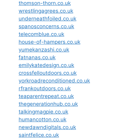
thomson-thorn.co.uk
wrestlingagrees.co.uk
underneathfoiled.co.uk
spanosconcerns.co.uk
telecomblue.co.uk
house-of-hampers.co.uk
yumekanzashi.co.uk
fatnanas.co.uk
emilykatedesign.co.uk
crossfelloutdoors.co.uk
yorkroadreconditioned.co.uk
rfrankoutdoors.co.uk
teaparentrepeat.co.uk
thegenerationhub.co.uk
talkingmagpie.co.uk
humancotton.co.uk
newdawndigitals.co.uk
saintfelice.co.uk