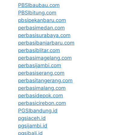
PBSIbaubau.com
PBSIbitung.com
pbsipekanbaru.com
perbasimedan.com
perbasisurabaya.com
perbasibanjarbaru.com
perbasiblitar.com
perbasimagelang.com
perbasijambi.com
perbasiserang.com
perbasitangerang.com
perbasimalang.com
perbasidepok.com
perbasicirebon.com
PGSIbandung.id
pgsiaceh.id
pgsijambi.id
pgsibali.id