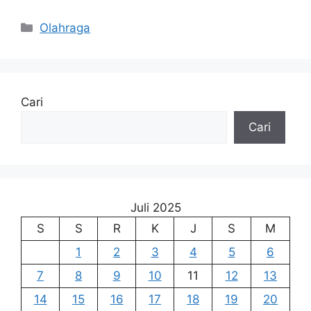
Kategori
Olahraga
Cari
Cari
Juli 2025
S
S
R
K
J
S
M
1
2
3
4
5
6
7
8
9
10
11
12
13
14
15
16
17
18
19
20