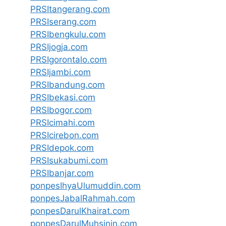
PRSItangerang.com
PRSIserang.com
PRSIbengkulu.com
PRSIjogja.com
PRSIgorontalo.com
PRSIjambi.com
PRSIbandung.com
PRSIbekasi.com
PRSIbogor.com
PRSIcimahi.com
PRSIcirebon.com
PRSIdepok.com
PRSIsukabumi.com
PRSIbanjar.com
ponpesIhyaUlumuddin.com
ponpesJabalRahmah.com
ponpesDarulKhairat.com
ponpesDarulMuhsinin.com