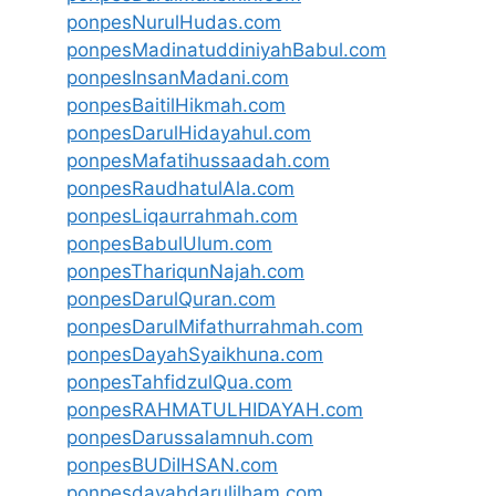
ponpesNurulHudas.com
ponpesMadinatuddiniyahBabul.com
ponpesInsanMadani.com
ponpesBaitilHikmah.com
ponpesDarulHidayahul.com
ponpesMafatihussaadah.com
ponpesRaudhatulAla.com
ponpesLiqaurrahmah.com
ponpesBabulUlum.com
ponpesThariqunNajah.com
ponpesDarulQuran.com
ponpesDarulMifathurrahmah.com
ponpesDayahSyaikhuna.com
ponpesTahfidzulQua.com
ponpesRAHMATULHIDAYAH.com
ponpesDarussalamnuh.com
ponpesBUDiIHSAN.com
ponpesdayahdarulilham.com