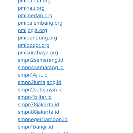
pmipapua.org
pmiriau.org
pmimedan.org
pmipalembang.org
pmijogja.org
pmibandung.org
pmibogor.org
pmisurabaya.org
smpn2semarang.id
smpn4semarang.id
smpn14jkt.id
smpn2lumajang.id
smpn2sutojayan.id
smpn4blitar.id
smpn78jakarta.id
smpn88jakarta.id
smpnegeri1ambon.id
smpn1bangil.id