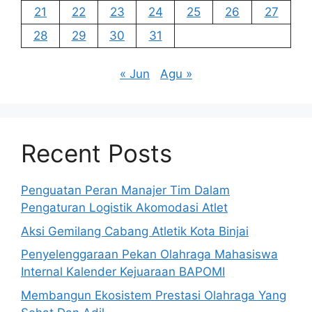
21
22
23
24
25
26
27
28
29
30
31
« Jun
Agu »
Recent Posts
Penguatan Peran Manajer Tim Dalam
Pengaturan Logistik Akomodasi Atlet
Aksi Gemilang Cabang Atletik Kota Binjai
Penyelenggaraan Pekan Olahraga Mahasiswa
Internal Kalender Kejuaraan BAPOMI
Membangun Ekosistem Prestasi Olahraga Yang