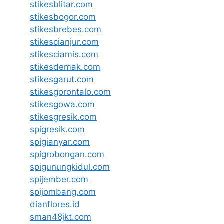
stikesblitar.com
stikesbogor.com
stikesbrebes.com
stikescianjur.com
stikesciamis.com
stikesdemak.com
stikesgarut.com
stikesgorontalo.com
stikesgowa.com
stikesgresik.com
spigresik.com
spigianyar.com
spigrobongan.com
spigunungkidul.com
spijember.com
spijombang.com
dianflores.id
sman48jkt.com