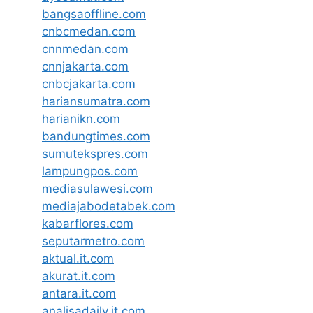
bangsaoffline.com
cnbcmedan.com
cnnmedan.com
cnnjakarta.com
cnbcjakarta.com
hariansumatra.com
harianikn.com
bandungtimes.com
sumutekspres.com
lampungpos.com
mediasulawesi.com
mediajabodetabek.com
kabarflores.com
seputarmetro.com
aktual.it.com
akurat.it.com
antara.it.com
analisadaily.it.com