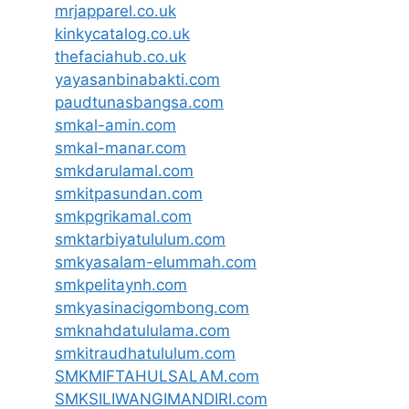
mrjapparel.co.uk
kinkycatalog.co.uk
thefaciahub.co.uk
yayasanbinabakti.com
paudtunasbangsa.com
smkal-amin.com
smkal-manar.com
smkdarulamal.com
smkitpasundan.com
smkpgrikamal.com
smktarbiyatululum.com
smkyasalam-elummah.com
smkpelitaynh.com
smkyasinacigombong.com
smknahdatululama.com
smkitraudhatululum.com
SMKMIFTAHULSALAM.com
SMKSILIWANGIMANDIRI.com