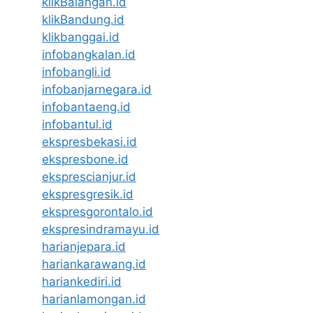
klikBalangan.id
klikBandung.id
klikbanggai.id
infobangkalan.id
infobangli.id
infobanjarnegara.id
infobantaeng.id
infobantul.id
ekspresbekasi.id
ekspresbone.id
eksprescianjur.id
ekspresgresik.id
ekspresgorontalo.id
ekspresindramayu.id
harianjepara.id
hariankarawang.id
hariankediri.id
harianlamongan.id