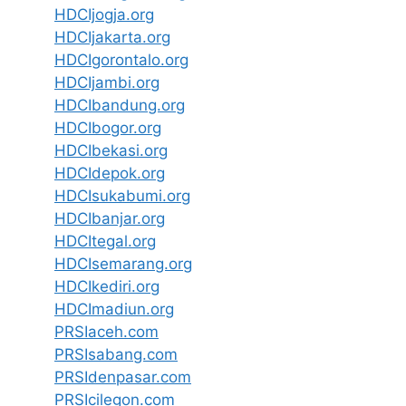
HDCIjogja.org
HDCIjakarta.org
HDCIgorontalo.org
HDCIjambi.org
HDCIbandung.org
HDCIbogor.org
HDCIbekasi.org
HDCIdepok.org
HDCIsukabumi.org
HDCIbanjar.org
HDCItegal.org
HDCIsemarang.org
HDCIkediri.org
HDCImadiun.org
PRSIaceh.com
PRSIsabang.com
PRSIdenpasar.com
PRSIcilegon.com