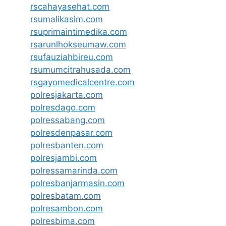
rscahayasehat.com
rsumalikasim.com
rsuprimaintimedika.com
rsarunlhokseumaw.com
rsufauziahbireu.com
rsumumcitrahusada.com
rsgayomedicalcentre.com
polresjakarta.com
polresdago.com
polressabang.com
polresdenpasar.com
polresbanten.com
polresjambi.com
polressamarinda.com
polresbanjarmasin.com
polresbatam.com
polresambon.com
polresbima.com