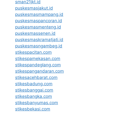
sman21jkt.id
puskesmasjakut.id
puskesmasmampang.id
puskesmaspancoran.id
puskesmasmenteng.id
puskesmassenen.id
puskesmaskramatjati.id
puskesmasngambeg.id
stikespacitan.com
stikespamekasan.com
stikespandeglang.com
stikespangandaran.com
stikesacehbarat.com
stikesbadung.com
stikesbanggai.com
stikesbangka.com
stikesbanyumas.com
stikesbekasi.com