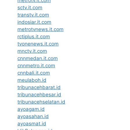
metrotv.it.com
sctv.it.com
transtv.it.com
indosiar.it.com
metrotvnews.it.com
rctiplus.it.com
tvonenews.it.com
mnctv.it.com
cnnmedan.it.com
cnnmetro.it.com
cnnbali.it.com
meulaboh.id
tribunacehbarat.id
tribunacehbesar.id
tribunacehselatan.id
ayoagam.id
ayoasahan.id
ayoasmat.id