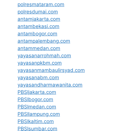
polresmataram.com
polresdumai.com
antamjakarta.com
antambekasi.com
antambogor.com
antampalembang.com
antammedan.com
yayasanarrohmah.com
yayasanpkbm.com
yayasanmambaulirsyad.com
yayasanabm.com
yayasandharmawanita.com
PBSIjakarta.com
PBSIbogor.com
PBSImedan.com
PBSIlampung.com
PBSIkaltim.com
PBSIsumbar.com