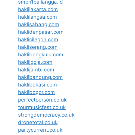
smpn1pailangga.id
haklijakarta.com
haklilangsa.com
haklisabang.com
haklidenpasar.com
haklicilegon.com
hakliserang.com
haklibengkulu.com
haklijogja.com
haklijambi.com
haklibandung.com
haklibekasi.com
haklibogor.com
perfectperson.co.uk
tourmusicfest.co.uk
strongdemocracy.co.uk
dronetotal.co.uk
partycurrent.co.uk