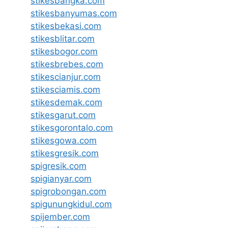
stikesbangka.com
stikesbanyumas.com
stikesbekasi.com
stikesblitar.com
stikesbogor.com
stikesbrebes.com
stikescianjur.com
stikesciamis.com
stikesdemak.com
stikesgarut.com
stikesgorontalo.com
stikesgowa.com
stikesgresik.com
spigresik.com
spigianyar.com
spigrobongan.com
spigunungkidul.com
spijember.com