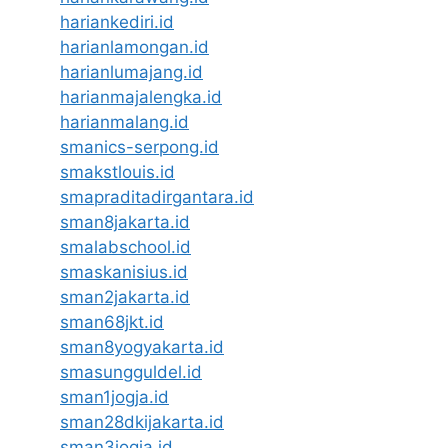
hariankediri.id
harianlamongan.id
harianlumajang.id
harianmajalengka.id
harianmalang.id
smanics-serpong.id
smakstlouis.id
smapraditadirgantara.id
sman8jakarta.id
smalabschool.id
smaskanisius.id
sman2jakarta.id
sman68jkt.id
sman8yogyakarta.id
smasungguldel.id
sman1jogja.id
sman28dkijakarta.id
sman3jogja.id