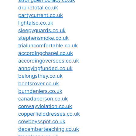
strongdemocracy.co.uk
dronetotal.co.uk
partycurrent.co.uk
lightalso.co.uk
sleepyguards.co.uk
stephensmoke.co.uk
trialuncomfortable.co.uk
accordingchapel.co.uk
accordingoversees.co.uk
annoyingfunded.co.uk
belongsthey.co.uk
bootsrover.co.uk
burndeniers.co.uk
canadaperson.co.uk
conwayviolation.co.uk
copperfielddresses.co.uk
cowboysspot.co.uk
decemberteaching.co.uk