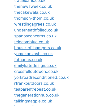
traceloans.co.uk
thenewsweek.co.uk
thecakewala.co.uk
thomson-thorn.co.uk
wrestlingagrees.co.uk
underneathfoiled.co.uk
spanosconcerns.co.uk
telecomblue.co.uk
house-of-hampers.co.uk
yumekanzashi.co.uk
fatnanas.co.uk
emilykatedesign.co.uk
crossfelloutdoors.co.uk
yorkroadreconditioned.co.uk
rfrankoutdoors.co.uk
teaparentrepeat.co.uk
thegenerationhub.co.uk
talkingmagpie.co.uk