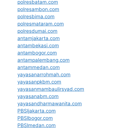
polresbatam.com
polresambon.com
polresbima.com
polresmataram.com
polresdumai.com
antamjakarta.com
antambekasi.com
antambogor.com
antampalembang.com
antammedan.com
yayasanarrohmah.com
yayasanpkbm.com
yayasanmambaulirsyad.com
yayasanabm.com
yayasandharmawanita.com
PBSIjakarta.com
PBSIbogor.com
PBSImedan.com