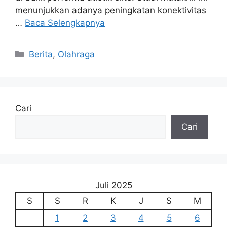
menunjukkan adanya peningkatan konektivitas
…
Baca Selengkapnya
Kategori
Berita
,
Olahraga
Cari
Cari
Juli 2025
S
S
R
K
J
S
M
1
2
3
4
5
6