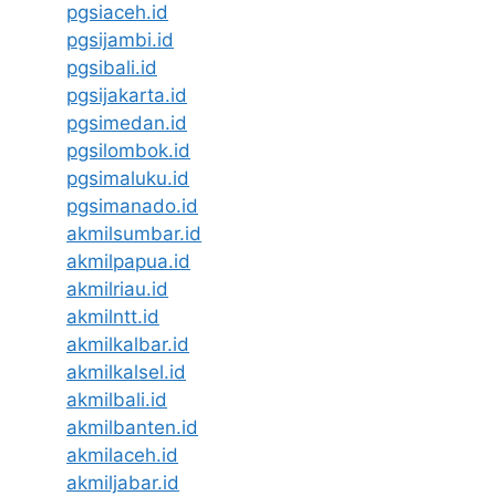
pgsiaceh.id
pgsijambi.id
pgsibali.id
pgsijakarta.id
pgsimedan.id
pgsilombok.id
pgsimaluku.id
pgsimanado.id
akmilsumbar.id
akmilpapua.id
akmilriau.id
akmilntt.id
akmilkalbar.id
akmilkalsel.id
akmilbali.id
akmilbanten.id
akmilaceh.id
akmiljabar.id