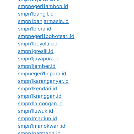
smpnegeri1ambon.id
smpn1bangil.id
smpn1banjarmasin.id
smpn1biora.id
smpnegeri1bobotsari.id
smpn1boyolali.id
smpn1gresik.id
smpn1jayapura.id
smpn1jember.id
smpnegeri1jepara.id
smpn1karanganyar.id
smpn1kendari.id
smpn1kranggan.id
smpn1lamongan.id
smpn1luwuk.id
smpn1madiun.id
smpn1manokwari.id
smpn1narmada.id