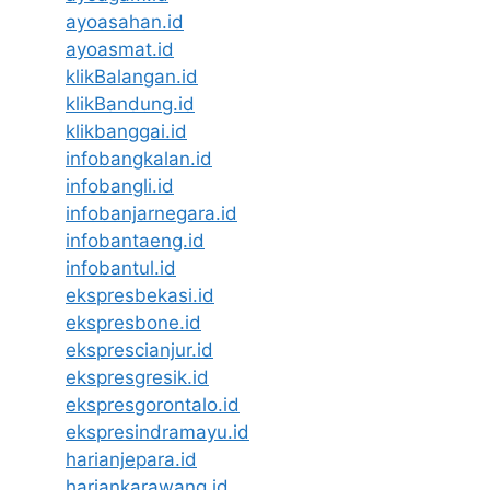
ayoasahan.id
ayoasmat.id
klikBalangan.id
klikBandung.id
klikbanggai.id
infobangkalan.id
infobangli.id
infobanjarnegara.id
infobantaeng.id
infobantul.id
ekspresbekasi.id
ekspresbone.id
eksprescianjur.id
ekspresgresik.id
ekspresgorontalo.id
ekspresindramayu.id
harianjepara.id
hariankarawang.id