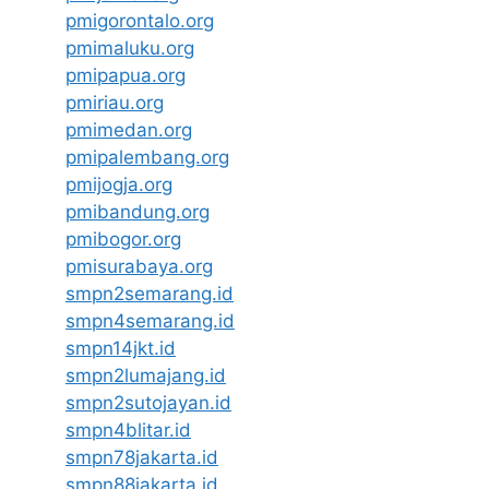
pmigorontalo.org
pmimaluku.org
pmipapua.org
pmiriau.org
pmimedan.org
pmipalembang.org
pmijogja.org
pmibandung.org
pmibogor.org
pmisurabaya.org
smpn2semarang.id
smpn4semarang.id
smpn14jkt.id
smpn2lumajang.id
smpn2sutojayan.id
smpn4blitar.id
smpn78jakarta.id
smpn88jakarta.id