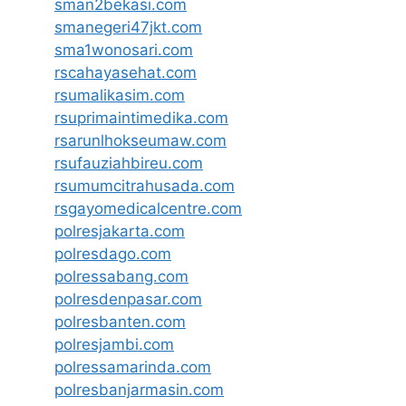
sman2bekasi.com
smanegeri47jkt.com
sma1wonosari.com
rscahayasehat.com
rsumalikasim.com
rsuprimaintimedika.com
rsarunlhokseumaw.com
rsufauziahbireu.com
rsumumcitrahusada.com
rsgayomedicalcentre.com
polresjakarta.com
polresdago.com
polressabang.com
polresdenpasar.com
polresbanten.com
polresjambi.com
polressamarinda.com
polresbanjarmasin.com