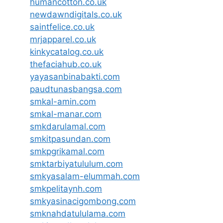
humancotton.co.uk
newdawndigitals.co.uk
saintfelice.co.uk
mrjapparel.co.uk
kinkycatalog.co.uk
thefaciahub.co.uk
yayasanbinabakti.com
paudtunasbangsa.com
smkal-amin.com
smkal-manar.com
smkdarulamal.com
smkitpasundan.com
smkpgrikamal.com
smktarbiyatululum.com
smkyasalam-elummah.com
smkpelitaynh.com
smkyasinacigombong.com
smknahdatululama.com