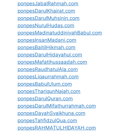
ponpesJabalRahmah.com
ponpesDarulKhairat.com
ponpesDarulMuhsinin.com
ponpesNurulHudas.com
ponpesMadinatuddiniyahBabul.com
ponpesInsanMadani.com
ponpesBaitilHikmah.com
ponpesDarulHidayahul.com
ponpesMafatihussaadah.com
ponpesRaudhatulAla.com
ponpesLiqaurrahmah.com
ponpesBabulUlum.com
ponpesThariqunNajah.com
ponpesDarulQuran.com
ponpesDarulMifathurrahmah.com
ponpesDayahSyaikhuna.com
ponpesTahfidzulQua.com
ponpesRAHMATULHIDAYAH.com