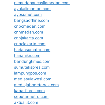
pemudapancasilamedan.com
ayokalimantan.com
ayosumut.com
bangsaoffline.com
cnbcmedan.com
cnnmedan.com
cnnjakarta.com
cnbcjakarta.com
hariansumatra.com
harianikn.com
bandungtimes.com
sumutekspres.com
lampungpos.com
mediasulawesi.com
mediajabodetabek.com
kabarflores.com
seputarmetro.com
aktual.it.com