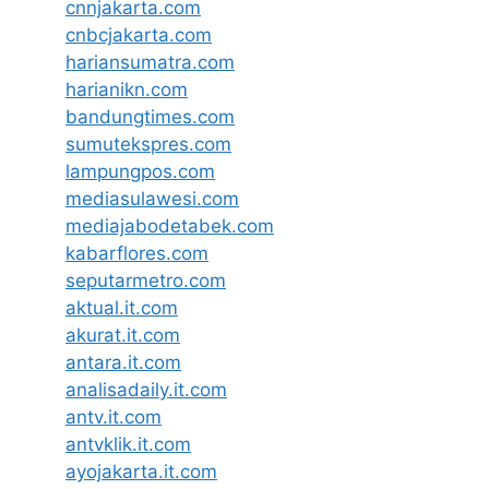
cnnjakarta.com
cnbcjakarta.com
hariansumatra.com
harianikn.com
bandungtimes.com
sumutekspres.com
lampungpos.com
mediasulawesi.com
mediajabodetabek.com
kabarflores.com
seputarmetro.com
aktual.it.com
akurat.it.com
antara.it.com
analisadaily.it.com
antv.it.com
antvklik.it.com
ayojakarta.it.com