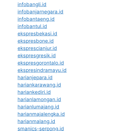
infobangli.id
infobanjarnegara.id
infobantaeng.id
infobantul.id
ekspresbekasi.id
ekspresbone.id
eksprescianjur.id
ekspresgresik.id
ekspresgorontalo.id
ekspresindramayu.id
harianjepara.id
hariankarawang.id
hariankediri.id
harianlamongan.id
harianlumajang.id
harianmajalengka.id
harianmalang.id
smanics-serpong.id