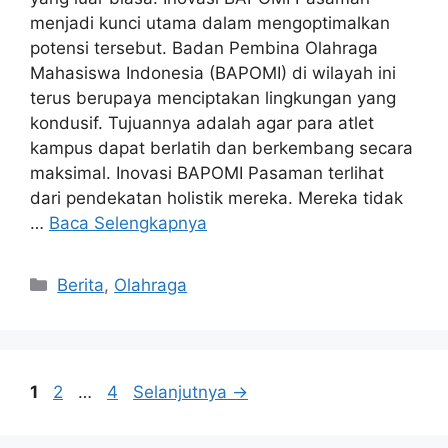
menjadi kunci utama dalam mengoptimalkan
potensi tersebut. Badan Pembina Olahraga
Mahasiswa Indonesia (BAPOMI) di wilayah ini
terus berupaya menciptakan lingkungan yang
kondusif. Tujuannya adalah agar para atlet
kampus dapat berlatih dan berkembang secara
maksimal. Inovasi BAPOMI Pasaman terlihat
dari pendekatan holistik mereka. Mereka tidak
…
Baca Selengkapnya
Kategori
Berita
,
Olahraga
Halaman
Halaman
Halaman
1
2
…
4
Selanjutnya
→