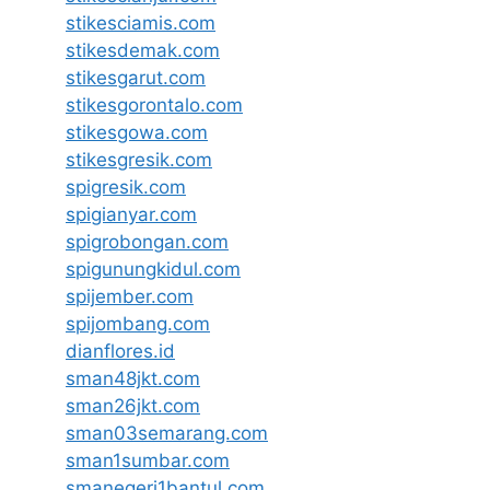
stikesciamis.com
stikesdemak.com
stikesgarut.com
stikesgorontalo.com
stikesgowa.com
stikesgresik.com
spigresik.com
spigianyar.com
spigrobongan.com
spigunungkidul.com
spijember.com
spijombang.com
dianflores.id
sman48jkt.com
sman26jkt.com
sman03semarang.com
sman1sumbar.com
smanegeri1bantul.com