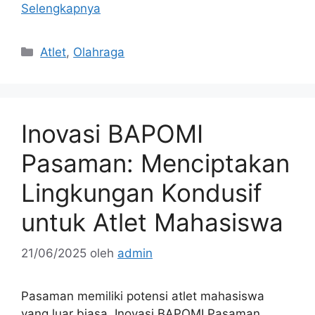
Selengkapnya
Kategori
Atlet
,
Olahraga
Inovasi BAPOMI
Pasaman: Menciptakan
Lingkungan Kondusif
untuk Atlet Mahasiswa
21/06/2025
oleh
admin
Pasaman memiliki potensi atlet mahasiswa
yang luar biasa. Inovasi BAPOMI Pasaman