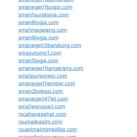
smanegeri1bogor.com
sman1surabaya.com
sman6jogja.com
sma1magelang.com
sman9jogja.com
smanegeri3bandung.com
smasutomo1.com
sman5jogja.com
smanegeri1tangerang.com
sma1purworejo.com
smanegeri1jember.com
sman2bekasi.com
smanegeri47jkt.com
sma1wonosari.com
rscahayasehat.com
rsumalikasim.com
rsuprimaintimedika.com
rsarunlhokseumaw.com