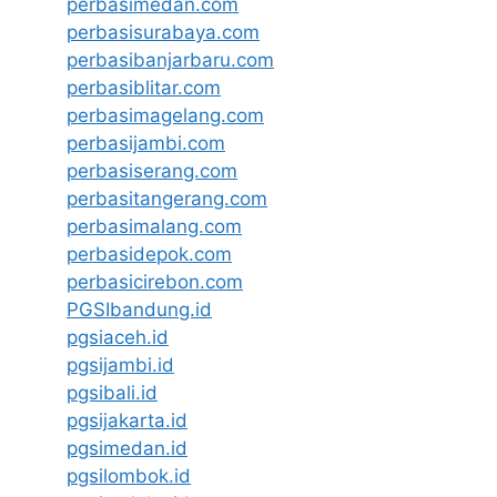
perbasimedan.com
perbasisurabaya.com
perbasibanjarbaru.com
perbasiblitar.com
perbasimagelang.com
perbasijambi.com
perbasiserang.com
perbasitangerang.com
perbasimalang.com
perbasidepok.com
perbasicirebon.com
PGSIbandung.id
pgsiaceh.id
pgsijambi.id
pgsibali.id
pgsijakarta.id
pgsimedan.id
pgsilombok.id