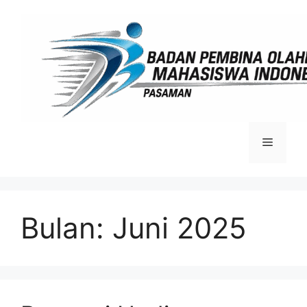
Langsung
ke
isi
Menu
Bulan:
Juni 2025