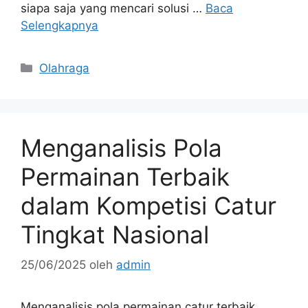
siapa saja yang mencari solusi …
Baca
Selengkapnya
Kategori
Olahraga
Menganalisis Pola
Permainan Terbaik
dalam Kompetisi Catur
Tingkat Nasional
25/06/2025
oleh
admin
Menganalisis pola permainan catur terbaik