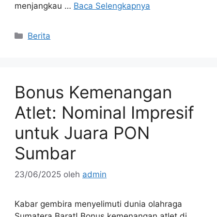
menjangkau …
Baca Selengkapnya
Kategori
Berita
Bonus Kemenangan
Atlet: Nominal Impresif
untuk Juara PON
Sumbar
23/06/2025
oleh
admin
Kabar gembira menyelimuti dunia olahraga
Sumatera Barat! Bonus kemenangan atlet di