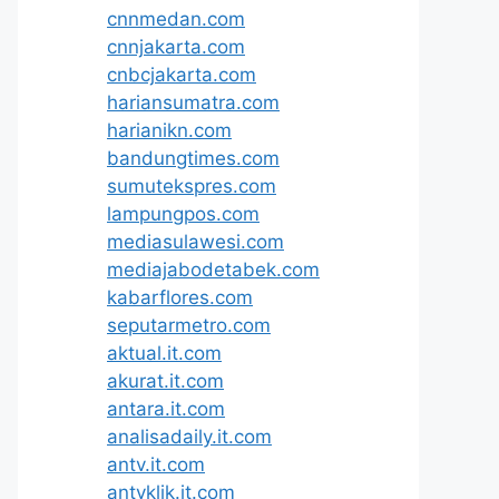
cnnmedan.com
cnnjakarta.com
cnbcjakarta.com
hariansumatra.com
harianikn.com
bandungtimes.com
sumutekspres.com
lampungpos.com
mediasulawesi.com
mediajabodetabek.com
kabarflores.com
seputarmetro.com
aktual.it.com
akurat.it.com
antara.it.com
analisadaily.it.com
antv.it.com
antvklik.it.com