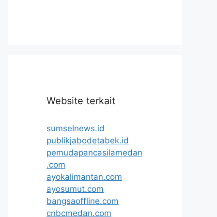
Website terkait
sumselnews.id
publikjabodetabek.id
pemudapancasilamedan
.com
ayokalimantan.com
ayosumut.com
bangsaoffline.com
cnbcmedan.com