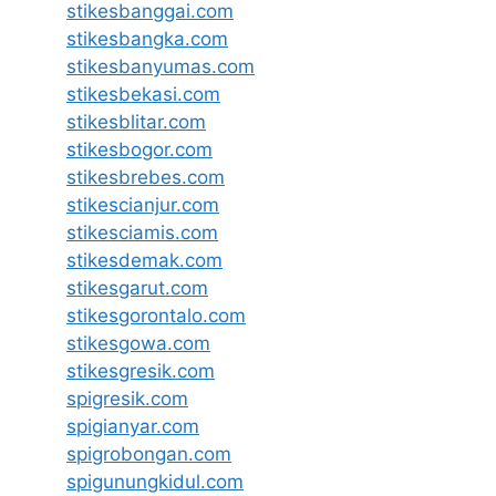
stikesbanggai.com
stikesbangka.com
stikesbanyumas.com
stikesbekasi.com
stikesblitar.com
stikesbogor.com
stikesbrebes.com
stikescianjur.com
stikesciamis.com
stikesdemak.com
stikesgarut.com
stikesgorontalo.com
stikesgowa.com
stikesgresik.com
spigresik.com
spigianyar.com
spigrobongan.com
spigunungkidul.com