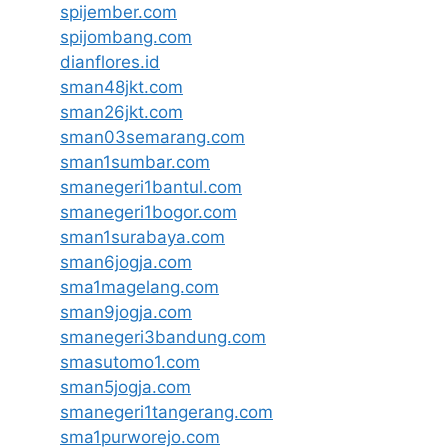
spijember.com
spijombang.com
dianflores.id
sman48jkt.com
sman26jkt.com
sman03semarang.com
sman1sumbar.com
smanegeri1bantul.com
smanegeri1bogor.com
sman1surabaya.com
sman6jogja.com
sma1magelang.com
sman9jogja.com
smanegeri3bandung.com
smasutomo1.com
sman5jogja.com
smanegeri1tangerang.com
sma1purworejo.com