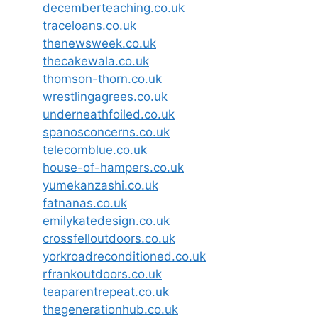
decemberteaching.co.uk
traceloans.co.uk
thenewsweek.co.uk
thecakewala.co.uk
thomson-thorn.co.uk
wrestlingagrees.co.uk
underneathfoiled.co.uk
spanosconcerns.co.uk
telecomblue.co.uk
house-of-hampers.co.uk
yumekanzashi.co.uk
fatnanas.co.uk
emilykatedesign.co.uk
crossfelloutdoors.co.uk
yorkroadreconditioned.co.uk
rfrankoutdoors.co.uk
teaparentrepeat.co.uk
thegenerationhub.co.uk