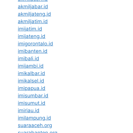
akmiljabar.id
akmiljateng.id
akmiljatim.id
imijatim.id
imijateng.id
imigorontalo.id
imibanten.id
imibali.id
imijambi.id
imikalbar.id
imikalsel.id
imipapua.id
imisumbar.id
imisumut.id
imiriau.id
imilampung.id
suaraaceh.org
suarabanten.org