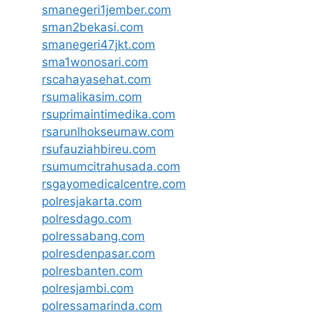
smanegeri1jember.com
sman2bekasi.com
smanegeri47jkt.com
sma1wonosari.com
rscahayasehat.com
rsumalikasim.com
rsuprimaintimedika.com
rsarunlhokseumaw.com
rsufauziahbireu.com
rsumumcitrahusada.com
rsgayomedicalcentre.com
polresjakarta.com
polresdago.com
polressabang.com
polresdenpasar.com
polresbanten.com
polresjambi.com
polressamarinda.com