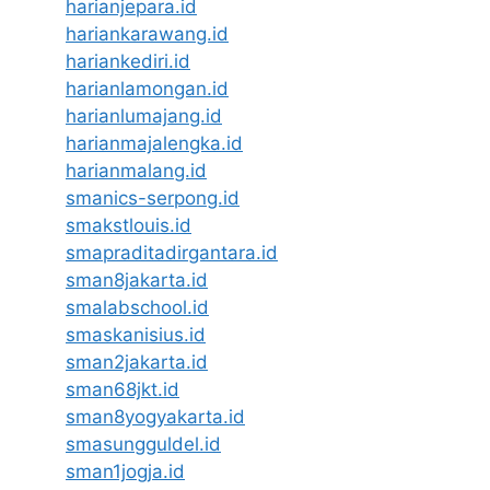
harianjepara.id
hariankarawang.id
hariankediri.id
harianlamongan.id
harianlumajang.id
harianmajalengka.id
harianmalang.id
smanics-serpong.id
smakstlouis.id
smapraditadirgantara.id
sman8jakarta.id
smalabschool.id
smaskanisius.id
sman2jakarta.id
sman68jkt.id
sman8yogyakarta.id
smasungguldel.id
sman1jogja.id