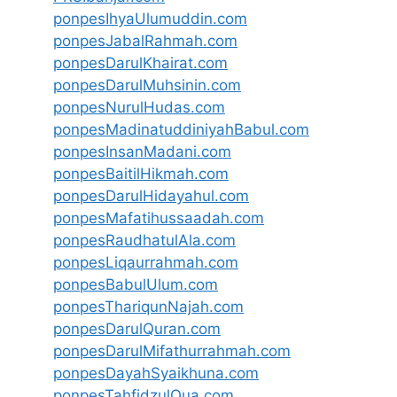
ponpesIhyaUlumuddin.com
ponpesJabalRahmah.com
ponpesDarulKhairat.com
ponpesDarulMuhsinin.com
ponpesNurulHudas.com
ponpesMadinatuddiniyahBabul.com
ponpesInsanMadani.com
ponpesBaitilHikmah.com
ponpesDarulHidayahul.com
ponpesMafatihussaadah.com
ponpesRaudhatulAla.com
ponpesLiqaurrahmah.com
ponpesBabulUlum.com
ponpesThariqunNajah.com
ponpesDarulQuran.com
ponpesDarulMifathurrahmah.com
ponpesDayahSyaikhuna.com
ponpesTahfidzulQua.com