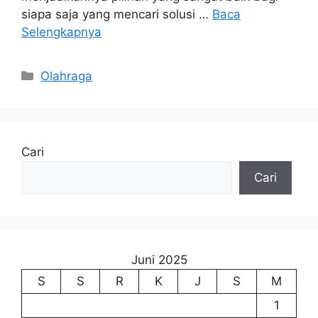
siapa saja yang mencari solusi …
Baca
Selengkapnya
Kategori
Olahraga
Cari
Cari
Juni 2025
S
S
R
K
J
S
M
1