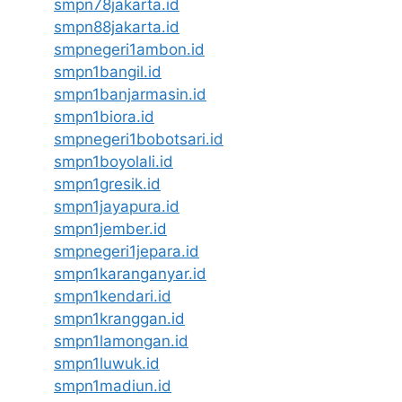
smpn78jakarta.id
smpn88jakarta.id
smpnegeri1ambon.id
smpn1bangil.id
smpn1banjarmasin.id
smpn1biora.id
smpnegeri1bobotsari.id
smpn1boyolali.id
smpn1gresik.id
smpn1jayapura.id
smpn1jember.id
smpnegeri1jepara.id
smpn1karanganyar.id
smpn1kendari.id
smpn1kranggan.id
smpn1lamongan.id
smpn1luwuk.id
smpn1madiun.id