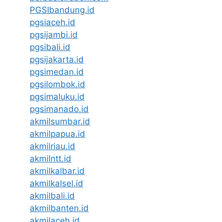
PGSIbandung.id
pgsiaceh.id
pgsijambi.id
pgsibali.id
pgsijakarta.id
pgsimedan.id
pgsilombok.id
pgsimaluku.id
pgsimanado.id
akmilsumbar.id
akmilpapua.id
akmilriau.id
akmilntt.id
akmilkalbar.id
akmilkalsel.id
akmilbali.id
akmilbanten.id
akmilaceh.id