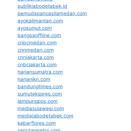
publikjabodetabek.id
pemudapancasilamedan.com
ayokalimantan.com
ayosumut.com
bangsaoffline.com
cnbcmedan.com
cnnmedan.com
cnnjakarta.com
cnbcjakarta.com
hariansumatra.com
harianikn.com
bandungtimes.com
sumutekspres.com
lampungpos.com
mediasulawesi.com
mediajabodetabek.com
kabarflores.com
seputarmetro.com