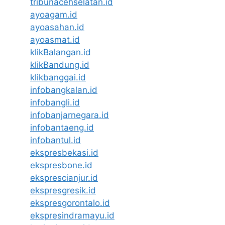
tribunacehselatan.id
ayoagam.id
ayoasahan.id
ayoasmat.id
klikBalangan.id
klikBandung.id
klikbanggai.id
infobangkalan.id
infobangli.id
infobanjarnegara.id
infobantaeng.id
infobantul.id
ekspresbekasi.id
ekspresbone.id
eksprescianjur.id
ekspresgresik.id
ekspresgorontalo.id
ekspresindramayu.id