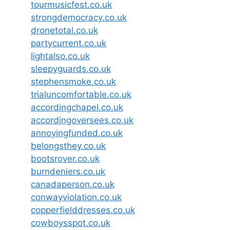
tourmusicfest.co.uk
strongdemocracy.co.uk
dronetotal.co.uk
partycurrent.co.uk
lightalso.co.uk
sleepyguards.co.uk
stephensmoke.co.uk
trialuncomfortable.co.uk
accordingchapel.co.uk
accordingoversees.co.uk
annoyingfunded.co.uk
belongsthey.co.uk
bootsrover.co.uk
burndeniers.co.uk
canadaperson.co.uk
conwayviolation.co.uk
copperfielddresses.co.uk
cowboysspot.co.uk