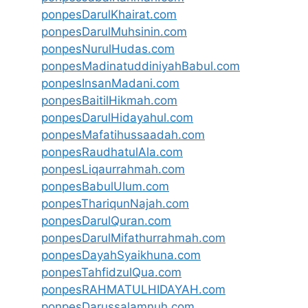
ponpesDarulKhairat.com
ponpesDarulMuhsinin.com
ponpesNurulHudas.com
ponpesMadinatuddiniyahBabul.com
ponpesInsanMadani.com
ponpesBaitilHikmah.com
ponpesDarulHidayahul.com
ponpesMafatihussaadah.com
ponpesRaudhatulAla.com
ponpesLiqaurrahmah.com
ponpesBabulUlum.com
ponpesThariqunNajah.com
ponpesDarulQuran.com
ponpesDarulMifathurrahmah.com
ponpesDayahSyaikhuna.com
ponpesTahfidzulQua.com
ponpesRAHMATULHIDAYAH.com
ponpesDarussalamnuh.com