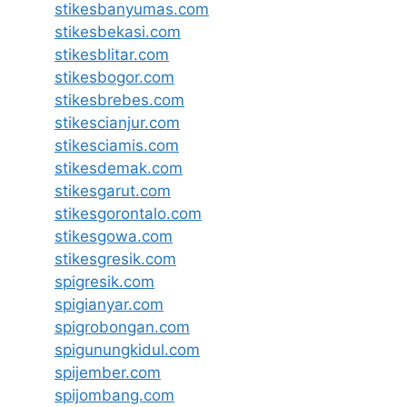
stikesbanyumas.com
stikesbekasi.com
stikesblitar.com
stikesbogor.com
stikesbrebes.com
stikescianjur.com
stikesciamis.com
stikesdemak.com
stikesgarut.com
stikesgorontalo.com
stikesgowa.com
stikesgresik.com
spigresik.com
spigianyar.com
spigrobongan.com
spigunungkidul.com
spijember.com
spijombang.com