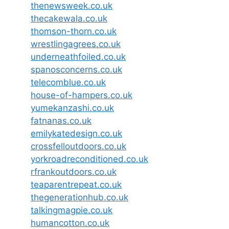
thenewsweek.co.uk
thecakewala.co.uk
thomson-thorn.co.uk
wrestlingagrees.co.uk
underneathfoiled.co.uk
spanosconcerns.co.uk
telecomblue.co.uk
house-of-hampers.co.uk
yumekanzashi.co.uk
fatnanas.co.uk
emilykatedesign.co.uk
crossfelloutdoors.co.uk
yorkroadreconditioned.co.uk
rfrankoutdoors.co.uk
teaparentrepeat.co.uk
thegenerationhub.co.uk
talkingmagpie.co.uk
humancotton.co.uk