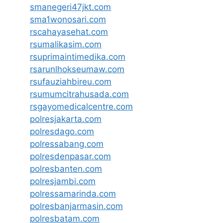
smanegeri47jkt.com
sma1wonosari.com
rscahayasehat.com
rsumalikasim.com
rsuprimaintimedika.com
rsarunlhokseumaw.com
rsufauziahbireu.com
rsumumcitrahusada.com
rsgayomedicalcentre.com
polresjakarta.com
polresdago.com
polressabang.com
polresdenpasar.com
polresbanten.com
polresjambi.com
polressamarinda.com
polresbanjarmasin.com
polresbatam.com