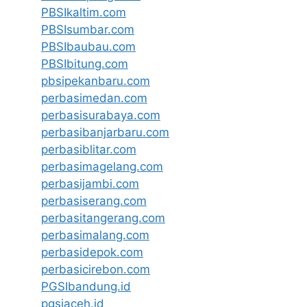
PBSIkaltim.com
PBSIsumbar.com
PBSIbaubau.com
PBSIbitung.com
pbsipekanbaru.com
perbasimedan.com
perbasisurabaya.com
perbasibanjarbaru.com
perbasiblitar.com
perbasimagelang.com
perbasijambi.com
perbasiserang.com
perbasitangerang.com
perbasimalang.com
perbasidepok.com
perbasicirebon.com
PGSIbandung.id
pgsiaceh.id