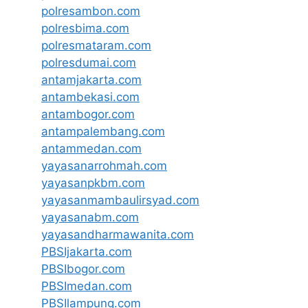
polresambon.com
polresbima.com
polresmataram.com
polresdumai.com
antamjakarta.com
antambekasi.com
antambogor.com
antampalembang.com
antammedan.com
yayasanarrohmah.com
yayasanpkbm.com
yayasanmambaulirsyad.com
yayasanabm.com
yayasandharmawanita.com
PBSIjakarta.com
PBSIbogor.com
PBSImedan.com
PBSIlampung.com