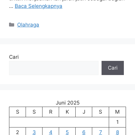
…
Baca Selengkapnya
Kategori
Olahraga
Cari
Cari
Juni 2025
S
S
R
K
J
S
M
1
2
3
4
5
6
7
8