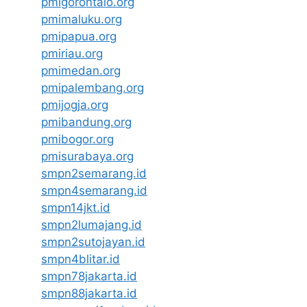
pmigorontalo.org
pmimaluku.org
pmipapua.org
pmiriau.org
pmimedan.org
pmipalembang.org
pmijogja.org
pmibandung.org
pmibogor.org
pmisurabaya.org
smpn2semarang.id
smpn4semarang.id
smpn14jkt.id
smpn2lumajang.id
smpn2sutojayan.id
smpn4blitar.id
smpn78jakarta.id
smpn88jakarta.id