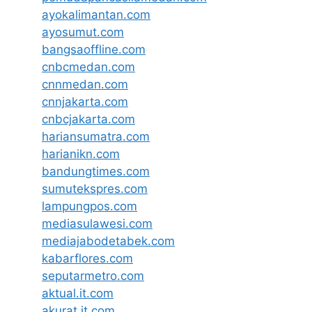
ayokalimantan.com
ayosumut.com
bangsaoffline.com
cnbcmedan.com
cnnmedan.com
cnnjakarta.com
cnbcjakarta.com
hariansumatra.com
harianikn.com
bandungtimes.com
sumutekspres.com
lampungpos.com
mediasulawesi.com
mediajabodetabek.com
kabarflores.com
seputarmetro.com
aktual.it.com
akurat.it.com