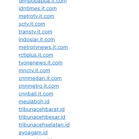
tempopapua.it.com
idntimes.it.com
metrotv.it.com
sctv.it.com
transtv.it.com
indosiar.it.com
metrotvnews.it.com
rctiplus.it.com
tvonenews.it.com
mnctv.it.com
cnnmedan.it.com
cnnmetro.it.com
cnnbali.it.com
meulaboh.id
tribunacehbarat.id
tribunacehbesar.id
tribunacehselatan.id
ayoagam.id