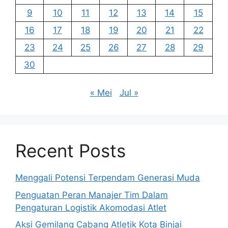
9
10
11
12
13
14
15
16
17
18
19
20
21
22
23
24
25
26
27
28
29
30
« Mei
Jul »
Recent Posts
Menggali Potensi Terpendam Generasi Muda
Penguatan Peran Manajer Tim Dalam
Pengaturan Logistik Akomodasi Atlet
Aksi Gemilang Cabang Atletik Kota Binjai