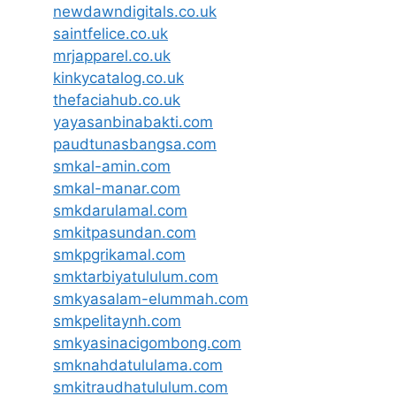
newdawndigitals.co.uk
saintfelice.co.uk
mrjapparel.co.uk
kinkycatalog.co.uk
thefaciahub.co.uk
yayasanbinabakti.com
paudtunasbangsa.com
smkal-amin.com
smkal-manar.com
smkdarulamal.com
smkitpasundan.com
smkpgrikamal.com
smktarbiyatululum.com
smkyasalam-elummah.com
smkpelitaynh.com
smkyasinacigombong.com
smknahdatululama.com
smkitraudhatululum.com