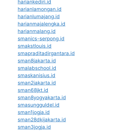
hariankediri.id
harianlamongan.id
harianlumajang.id
harianmajalengka.id
harianmalang.id
smanics-serpong.id
smakstlouis.id
smapraditadirgantara.id
sman8jakarta.id
smalabschool.id
smaskanisius.id
sman2jakarta.id
sman68jkt.id
sman8yogyakarta.id
smasungguldel.id
sman1jogja.id
sman28dkijakarta.id
sman3jogja.id