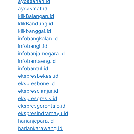
ayoasahan.id
ayoasmat.id
klikBalangan.id
klikBandung.id
klikbanggai.id
infobangkalan.id
infobangli.id
infobanjarnegara.id
infobantaeng.id
infobantul.id
ekspresbekasi.id
ekspresbone.id
eksprescianjur.id
ekspresgresik.id
ekspresgorontalo.id
ekspresindramayu.id
harianjepara.id
hariankarawang.id