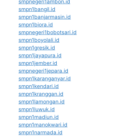
smpnegeri1ambon.id
smpn1bangil.id
smpn1banjarmasin.id
smpn1biora.id
smpnegeri1bobotsari.id
smpn1boyolali.id
smpn1gresik.id
smpn1jayapura.id
smpn1jember.id
smpnegeri1jepara.id
smpn1karanganyar.id
smpn1kendari.id
smpn1kranggan.id
smpn1lamongan.id
smpn1luwuk.id
smpn1madiun.id
smpn1manokwari.id
smpn1narmada.id