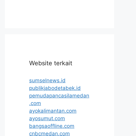
Website terkait
sumselnews.id
publikjabodetabek.id
pemudapancasilamedan
.com
ayokalimantan.com
ayosumut.com
bangsaoffline.com
cnbcmedan.com