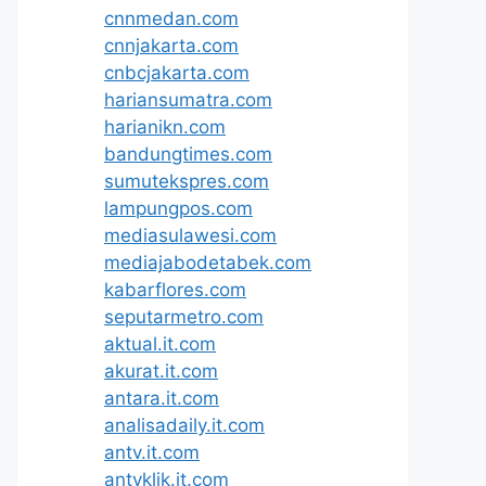
cnnmedan.com
cnnjakarta.com
cnbcjakarta.com
hariansumatra.com
harianikn.com
bandungtimes.com
sumutekspres.com
lampungpos.com
mediasulawesi.com
mediajabodetabek.com
kabarflores.com
seputarmetro.com
aktual.it.com
akurat.it.com
antara.it.com
analisadaily.it.com
antv.it.com
antvklik.it.com