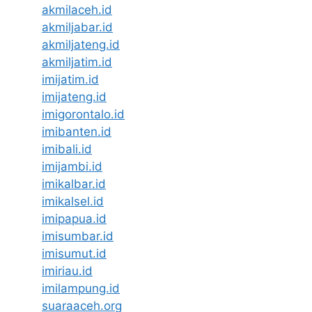
akmilaceh.id
akmiljabar.id
akmiljateng.id
akmiljatim.id
imijatim.id
imijateng.id
imigorontalo.id
imibanten.id
imibali.id
imijambi.id
imikalbar.id
imikalsel.id
imipapua.id
imisumbar.id
imisumut.id
imiriau.id
imilampung.id
suaraaceh.org