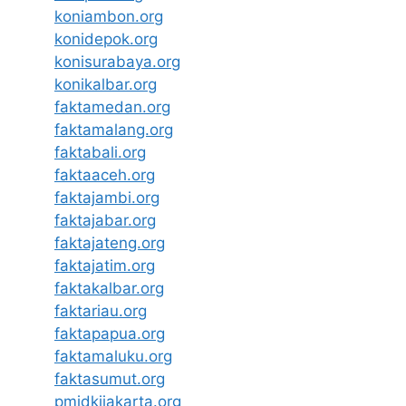
koniambon.org
konidepok.org
konisurabaya.org
konikalbar.org
faktamedan.org
faktamalang.org
faktabali.org
faktaaceh.org
faktajambi.org
faktajabar.org
faktajateng.org
faktajatim.org
faktakalbar.org
faktariau.org
faktapapua.org
faktamaluku.org
faktasumut.org
pmidkijakarta.org