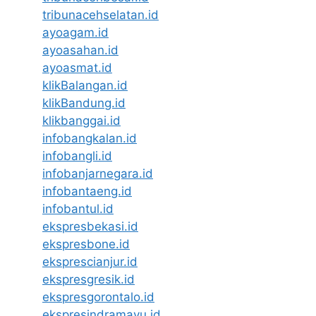
tribunacehselatan.id
ayoagam.id
ayoasahan.id
ayoasmat.id
klikBalangan.id
klikBandung.id
klikbanggai.id
infobangkalan.id
infobangli.id
infobanjarnegara.id
infobantaeng.id
infobantul.id
ekspresbekasi.id
ekspresbone.id
eksprescianjur.id
ekspresgresik.id
ekspresgorontalo.id
ekspresindramayu.id