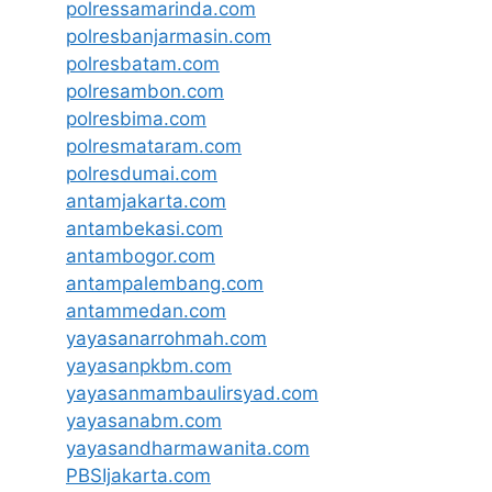
polressamarinda.com
polresbanjarmasin.com
polresbatam.com
polresambon.com
polresbima.com
polresmataram.com
polresdumai.com
antamjakarta.com
antambekasi.com
antambogor.com
antampalembang.com
antammedan.com
yayasanarrohmah.com
yayasanpkbm.com
yayasanmambaulirsyad.com
yayasanabm.com
yayasandharmawanita.com
PBSIjakarta.com