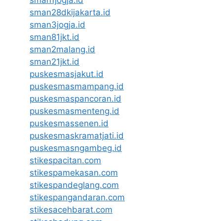
sman1jogja.id
sman28dkijakarta.id
sman3jogja.id
sman81jkt.id
sman2malang.id
sman21jkt.id
puskesmasjakut.id
puskesmasmampang.id
puskesmaspancoran.id
puskesmasmenteng.id
puskesmassenen.id
puskesmaskramatjati.id
puskesmasngambeg.id
stikespacitan.com
stikespamekasan.com
stikespandeglang.com
stikespangandaran.com
stikesacehbarat.com