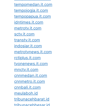
tempomedan.it.com
tempojogja.it.com
tempopapua.it.com
idntimes.it.com
metrotv.it.com
sctv.it.com
transtv.it.com
indosiar.it.com
metrotvnews.it.com
rctiplus.it.com
tvonenews.it.com
mnctv.it.com
cnnmedan.it.com
cnnmetro.it.com
cnnbali.it.com
meulaboh.id
tribunacehbarat.id
tribunacehbesar.id