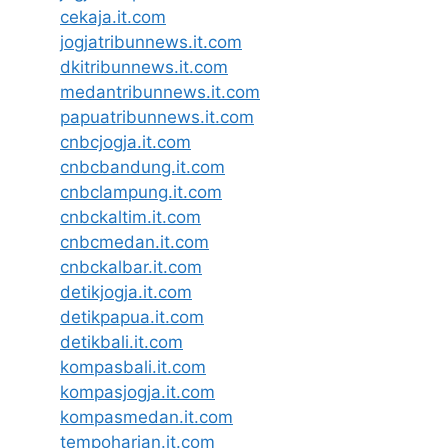
cekaja.it.com
jogjatribunnews.it.com
dkitribunnews.it.com
medantribunnews.it.com
papuatribunnews.it.com
cnbcjogja.it.com
cnbcbandung.it.com
cnbclampung.it.com
cnbckaltim.it.com
cnbcmedan.it.com
cnbckalbar.it.com
detikjogja.it.com
detikpapua.it.com
detikbali.it.com
kompasbali.it.com
kompasjogja.it.com
kompasmedan.it.com
tempoharian.it.com