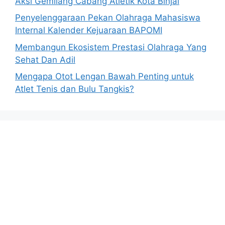
Aksi Gemilang Cabang Atletik Kota Binjai
Penyelenggaraan Pekan Olahraga Mahasiswa
Internal Kalender Kejuaraan BAPOMI
Membangun Ekosistem Prestasi Olahraga Yang
Sehat Dan Adil
Mengapa Otot Lengan Bawah Penting untuk
Atlet Tenis dan Bulu Tangkis?