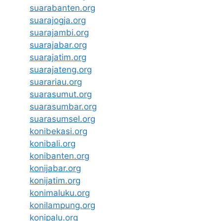
suarabanten.org
suarajogja.org
suarajambi.org
suarajabar.org
suarajatim.org
suarajateng.org
suarariau.org
suarasumut.org
suarasumbar.org
suarasumsel.org
konibekasi.org
konibali.org
konibanten.org
konijabar.org
konijatim.org
konimaluku.org
konilampung.org
konipalu.org