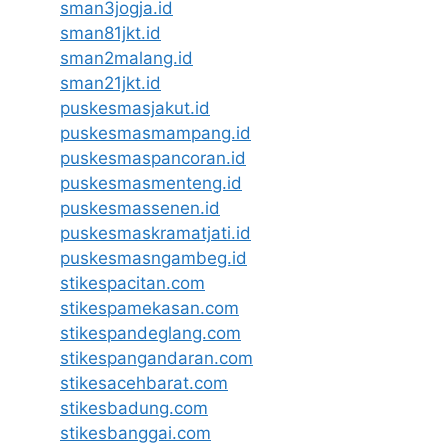
sman3jogja.id
sman81jkt.id
sman2malang.id
sman21jkt.id
puskesmasjakut.id
puskesmasmampang.id
puskesmaspancoran.id
puskesmasmenteng.id
puskesmassenen.id
puskesmaskramatjati.id
puskesmasngambeg.id
stikespacitan.com
stikespamekasan.com
stikespandeglang.com
stikespangandaran.com
stikesacehbarat.com
stikesbadung.com
stikesbanggai.com