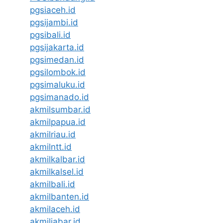
pgsiaceh.id
pgsijambi.id
pgsibali.id
pgsijakarta.id
pgsimedan.id
pgsilombok.id
pgsimaluku.id
pgsimanado.id
akmilsumbar.id
akmilpapua.id
akmilriau.id
akmilntt.id
akmilkalbar.id
akmilkalsel.id
akmilbali.id
akmilbanten.id
akmilaceh.id
akmiljabar.id