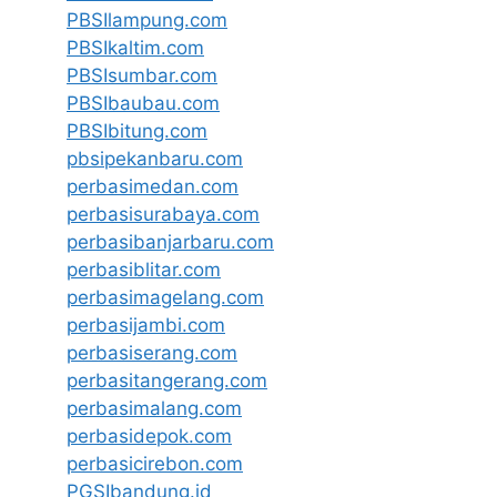
PBSIlampung.com
PBSIkaltim.com
PBSIsumbar.com
PBSIbaubau.com
PBSIbitung.com
pbsipekanbaru.com
perbasimedan.com
perbasisurabaya.com
perbasibanjarbaru.com
perbasiblitar.com
perbasimagelang.com
perbasijambi.com
perbasiserang.com
perbasitangerang.com
perbasimalang.com
perbasidepok.com
perbasicirebon.com
PGSIbandung.id