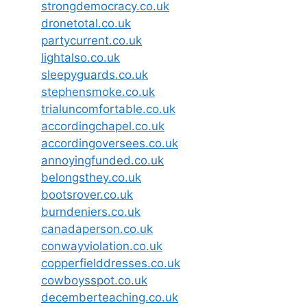
strongdemocracy.co.uk
dronetotal.co.uk
partycurrent.co.uk
lightalso.co.uk
sleepyguards.co.uk
stephensmoke.co.uk
trialuncomfortable.co.uk
accordingchapel.co.uk
accordingoversees.co.uk
annoyingfunded.co.uk
belongsthey.co.uk
bootsrover.co.uk
burndeniers.co.uk
canadaperson.co.uk
conwayviolation.co.uk
copperfielddresses.co.uk
cowboysspot.co.uk
decemberteaching.co.uk