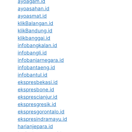
ayoagam.id
ayoasahan.id
ayoasmat.id
klikBalangan.id
klikBandung.id
klikbanggai.id
infobangkalan.id
infobangli.id
infobanjarnegara.id
infobantaeng.id
infobantul.id
ekspresbekasi.id
ekspresbone.id
eksprescianjur.id
ekspresgresik.id
ekspresgorontalo.id
ekspresindramayu.id
harianjepara.id