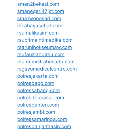
sman2bekasi.com
smanegeri47jkt.com
sma1wonosari.com
rscahayasehat.com
rsumalikasim.com
rsuprimaintimedika.com
rsarunlhokseumaw.com
rsufauziahbireu.com
rsumumcitrahusada.com
rsgayomedicalcentre.com
polresjakarta.com
polresdago.com
polressabang.com
polresdenpasar.com
polresbanten.com
polresjambi.com
polressamarinda.com
polresbanjarmasin.com