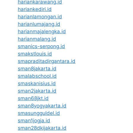
hariankarawang.id
hariankediri.id
harianlamongan.id
harianlumajang.id
harianmajalengka.id
harianmalang.id
smanics-serpong.id
smakstlouis.id
smapraditadirgantara.id
sman8jakarta.id
smalabschool.id
smaskanisius.id
sman2jakarta.id
sman68jkt.id
sman8yogyakarta.id
smasungguldel.id
sman1jogja.id
sman28dkijakarta.id