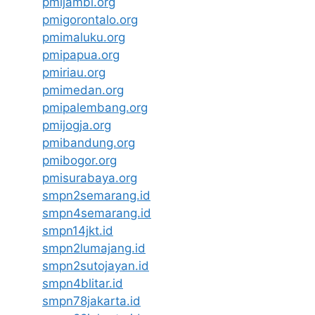
pmijambi.org
pmigorontalo.org
pmimaluku.org
pmipapua.org
pmiriau.org
pmimedan.org
pmipalembang.org
pmijogja.org
pmibandung.org
pmibogor.org
pmisurabaya.org
smpn2semarang.id
smpn4semarang.id
smpn14jkt.id
smpn2lumajang.id
smpn2sutojayan.id
smpn4blitar.id
smpn78jakarta.id