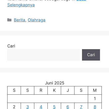
Selengkapnya
Kategori
Berita
,
Olahraga
Cari
Cari
Juni 2025
S
S
R
K
J
S
M
1
2
3
4
5
6
7
8