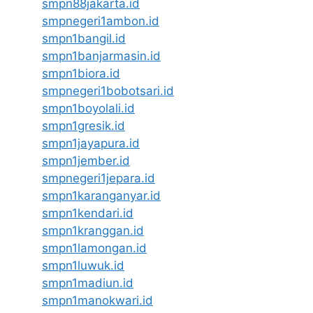
smpn88jakarta.id
smpnegeri1ambon.id
smpn1bangil.id
smpn1banjarmasin.id
smpn1biora.id
smpnegeri1bobotsari.id
smpn1boyolali.id
smpn1gresik.id
smpn1jayapura.id
smpn1jember.id
smpnegeri1jepara.id
smpn1karanganyar.id
smpn1kendari.id
smpn1kranggan.id
smpn1lamongan.id
smpn1luwuk.id
smpn1madiun.id
smpn1manokwari.id