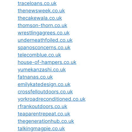
traceloans.co.uk
thenewsweek.co.uk
thecakewala.co.uk
thomson-thorn.co.uk
wrestlingagrees.co.uk
underneathfoiled.co.uk
spanosconcerns.co.uk
telecomblue.co.uk
house-of-hampers.co.uk
yumekanzashi.co.uk
fatnanas.co.uk
emilykatedesign.co.uk
crossfelloutdoors.co.uk
yorkroadreconditioned.co.uk
rfrankoutdoors.co.uk
teaparentrepeat.co.uk
thegenerationhub.co.uk
talkingmagpie.co.uk