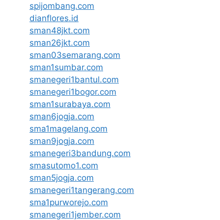
spijombang.com
dianflores.id
sman48jkt.com
sman26jkt.com
sman03semarang.com
sman1sumbar.com
smanegeri1bantul.com
smanegeri1bogor.com
sman1surabaya.com
sman6jogja.com
sma1magelang.com
sman9jogja.com
smanegeri3bandung.com
smasutomo1.com
sman5jogja.com
smanegeri1tangerang.com
sma1purworejo.com
smanegeri1jember.com