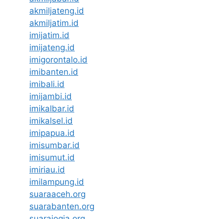
akmiljateng.id
akmiljatim.id
imijatim.id
imijateng.id
imigorontalo.id
imibanten.id
imibali.id
imijambi.id
imikalbar.id
imikalsel.id
imipapua.id
imisumbar.id
imisumut.id
imiriau.id
imilampung.id
suaraaceh.org
suarabanten.org
suarajogja.org