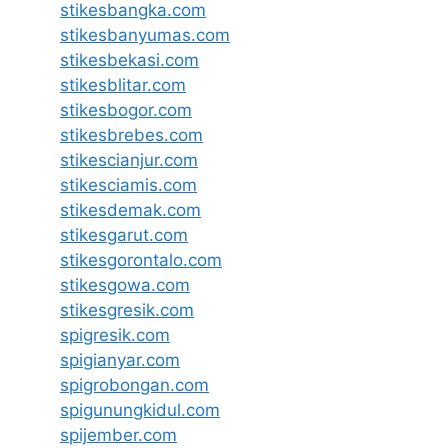
stikesbangka.com
stikesbanyumas.com
stikesbekasi.com
stikesblitar.com
stikesbogor.com
stikesbrebes.com
stikescianjur.com
stikesciamis.com
stikesdemak.com
stikesgarut.com
stikesgorontalo.com
stikesgowa.com
stikesgresik.com
spigresik.com
spigianyar.com
spigrobongan.com
spigunungkidul.com
spijember.com