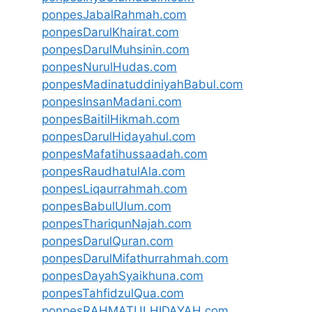
ponpesJabalRahmah.com
ponpesDarulKhairat.com
ponpesDarulMuhsinin.com
ponpesNurulHudas.com
ponpesMadinatuddiniyahBabul.com
ponpesInsanMadani.com
ponpesBaitilHikmah.com
ponpesDarulHidayahul.com
ponpesMafatihussaadah.com
ponpesRaudhatulAla.com
ponpesLiqaurrahmah.com
ponpesBabulUlum.com
ponpesThariqunNajah.com
ponpesDarulQuran.com
ponpesDarulMifathurrahmah.com
ponpesDayahSyaikhuna.com
ponpesTahfidzulQua.com
ponpesRAHMATULHIDAYAH.com