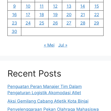
9
10
11
12
13
14
15
16
17
18
19
20
21
22
23
24
25
26
27
28
29
30
« Mei
Jul »
Recent Posts
Penguatan Peran Manajer Tim Dalam
Pengaturan Logistik Akomodasi Atlet
Aksi Gemilang Cabang Atletik Kota Binjai
Penyelenggaraan Pekan Olahraga Mahasiswa