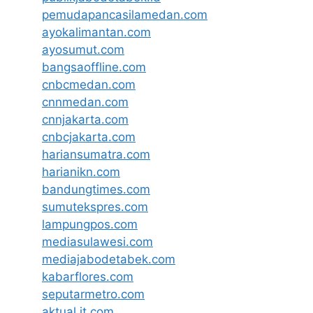
pemudapancasilamedan.com
ayokalimantan.com
ayosumut.com
bangsaoffline.com
cnbcmedan.com
cnnmedan.com
cnnjakarta.com
cnbcjakarta.com
hariansumatra.com
harianikn.com
bandungtimes.com
sumutekspres.com
lampungpos.com
mediasulawesi.com
mediajabodetabek.com
kabarflores.com
seputarmetro.com
aktual.it.com