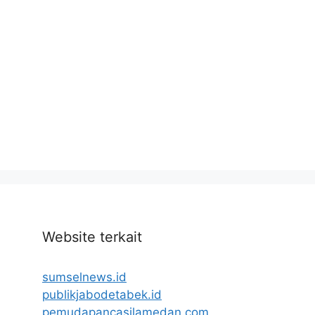
Website terkait
sumselnews.id
publikjabodetabek.id
pemudapancasilamedan.com