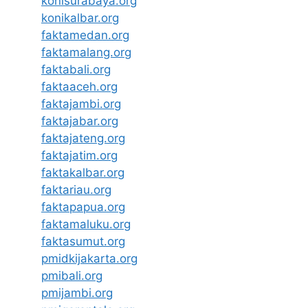
konisurabaya.org
konikalbar.org
faktamedan.org
faktamalang.org
faktabali.org
faktaaceh.org
faktajambi.org
faktajabar.org
faktajateng.org
faktajatim.org
faktakalbar.org
faktariau.org
faktapapua.org
faktamaluku.org
faktasumut.org
pmidkijakarta.org
pmibali.org
pmijambi.org