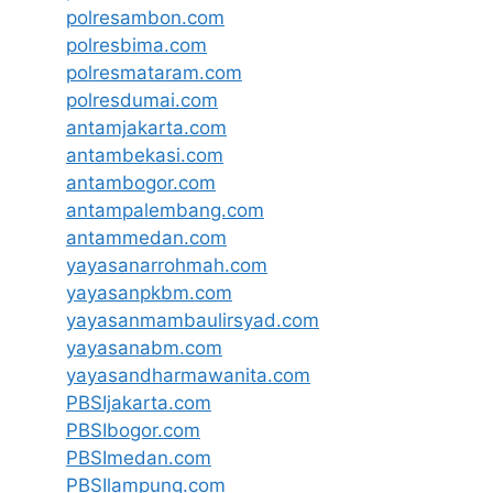
polresambon.com
polresbima.com
polresmataram.com
polresdumai.com
antamjakarta.com
antambekasi.com
antambogor.com
antampalembang.com
antammedan.com
yayasanarrohmah.com
yayasanpkbm.com
yayasanmambaulirsyad.com
yayasanabm.com
yayasandharmawanita.com
PBSIjakarta.com
PBSIbogor.com
PBSImedan.com
PBSIlampung.com