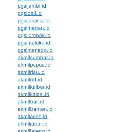
pgsijambi.id
pgsibali.id
pgsijakarta.id
pgsimedan.id
pgsilombok.id
pgsimaluku.id
pgsimanado.id
akmilsumbar.id
akmilpapua.id
akmilriau.id
akmilntt.id
akmilkalbar.id
akmilkalsel.id
akmilbali.id
akmilbanten.id
akmilaceh.id
akmiljabar.id
akmiljateng.id