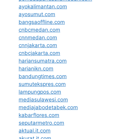
ayokalimantan.com
ayosumut.com
bangsaoffline.com
cnbcmedan.com
cnnmedan.com
cnnjakarta.com
cnbcjakarta.com
hariansumatra.com
harianikn.com
bandungtimes.com
sumutekspres.com
lampungpos.com
mediasulawesi.com
mediajabodetabek.com
kabarflores.com
seputarmetro.com
aktual.it.com
akurat.it.com