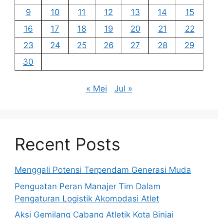
9
10
11
12
13
14
15
16
17
18
19
20
21
22
23
24
25
26
27
28
29
30
« Mei
Jul »
Recent Posts
Menggali Potensi Terpendam Generasi Muda
Penguatan Peran Manajer Tim Dalam
Pengaturan Logistik Akomodasi Atlet
Aksi Gemilang Cabang Atletik Kota Binjai