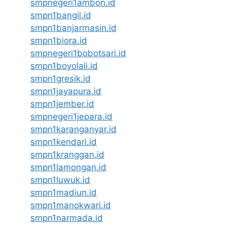
smpnegeri1ambon.id
smpn1bangil.id
smpn1banjarmasin.id
smpn1biora.id
smpnegeri1bobotsari.id
smpn1boyolali.id
smpn1gresik.id
smpn1jayapura.id
smpn1jember.id
smpnegeri1jepara.id
smpn1karanganyar.id
smpn1kendari.id
smpn1kranggan.id
smpn1lamongan.id
smpn1luwuk.id
smpn1madiun.id
smpn1manokwari.id
smpn1narmada.id