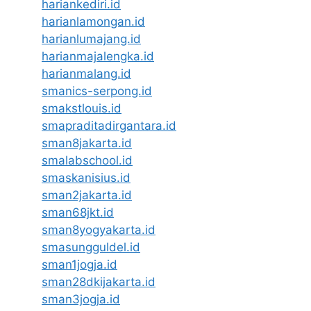
hariankediri.id
harianlamongan.id
harianlumajang.id
harianmajalengka.id
harianmalang.id
smanics-serpong.id
smakstlouis.id
smapraditadirgantara.id
sman8jakarta.id
smalabschool.id
smaskanisius.id
sman2jakarta.id
sman68jkt.id
sman8yogyakarta.id
smasungguldel.id
sman1jogja.id
sman28dkijakarta.id
sman3jogja.id