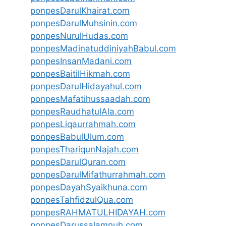
ponpesDarulKhairat.com
ponpesDarulMuhsinin.com
ponpesNurulHudas.com
ponpesMadinatuddiniyahBabul.com
ponpesInsanMadani.com
ponpesBaitilHikmah.com
ponpesDarulHidayahul.com
ponpesMafatihussaadah.com
ponpesRaudhatulAla.com
ponpesLiqaurrahmah.com
ponpesBabulUlum.com
ponpesThariqunNajah.com
ponpesDarulQuran.com
ponpesDarulMifathurrahmah.com
ponpesDayahSyaikhuna.com
ponpesTahfidzulQua.com
ponpesRAHMATULHIDAYAH.com
ponpesDarussalamnuh.com