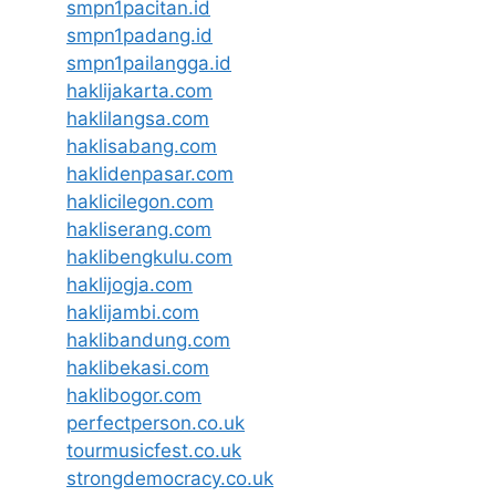
smpn1pacitan.id
smpn1padang.id
smpn1pailangga.id
haklijakarta.com
haklilangsa.com
haklisabang.com
haklidenpasar.com
haklicilegon.com
hakliserang.com
haklibengkulu.com
haklijogja.com
haklijambi.com
haklibandung.com
haklibekasi.com
haklibogor.com
perfectperson.co.uk
tourmusicfest.co.uk
strongdemocracy.co.uk