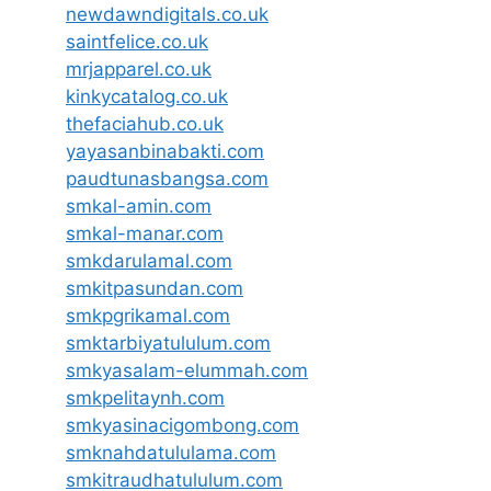
newdawndigitals.co.uk
saintfelice.co.uk
mrjapparel.co.uk
kinkycatalog.co.uk
thefaciahub.co.uk
yayasanbinabakti.com
paudtunasbangsa.com
smkal-amin.com
smkal-manar.com
smkdarulamal.com
smkitpasundan.com
smkpgrikamal.com
smktarbiyatululum.com
smkyasalam-elummah.com
smkpelitaynh.com
smkyasinacigombong.com
smknahdatululama.com
smkitraudhatululum.com