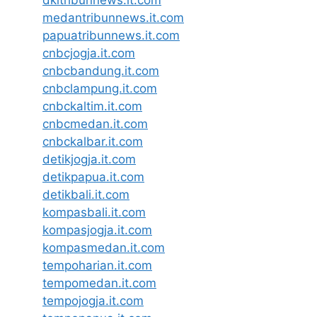
dkitribunnews.it.com
medantribunnews.it.com
papuatribunnews.it.com
cnbcjogja.it.com
cnbcbandung.it.com
cnbclampung.it.com
cnbckaltim.it.com
cnbcmedan.it.com
cnbckalbar.it.com
detikjogja.it.com
detikpapua.it.com
detikbali.it.com
kompasbali.it.com
kompasjogja.it.com
kompasmedan.it.com
tempoharian.it.com
tempomedan.it.com
tempojogja.it.com