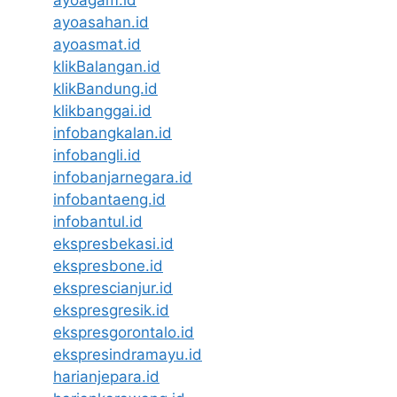
ayoagam.id
ayoasahan.id
ayoasmat.id
klikBalangan.id
klikBandung.id
klikbanggai.id
infobangkalan.id
infobangli.id
infobanjarnegara.id
infobantaeng.id
infobantul.id
ekspresbekasi.id
ekspresbone.id
eksprescianjur.id
ekspresgresik.id
ekspresgorontalo.id
ekspresindramayu.id
harianjepara.id