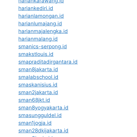
hariankarawang.id
hariankediri.id
harianlamongan.id
harianlumajang.id
harianmajalengka.id
harianmalang.id
smanics-serpong.id
smakstlouis.id
smapraditadirgantara.id
sman8jakarta.id
smalabschool.id
smaskanisius.id
sman2jakarta.id
sman68jkt.id
sman8yogyakarta.id
smasungguldel.id
sman1jogja.id
sman28dkijakarta.id