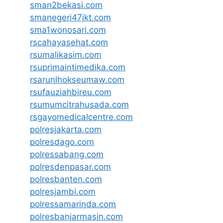
sman2bekasi.com
smanegeri47jkt.com
sma1wonosari.com
rscahayasehat.com
rsumalikasim.com
rsuprimaintimedika.com
rsarunlhokseumaw.com
rsufauziahbireu.com
rsumumcitrahusada.com
rsgayomedicalcentre.com
polresjakarta.com
polresdago.com
polressabang.com
polresdenpasar.com
polresbanten.com
polresjambi.com
polressamarinda.com
polresbanjarmasin.com