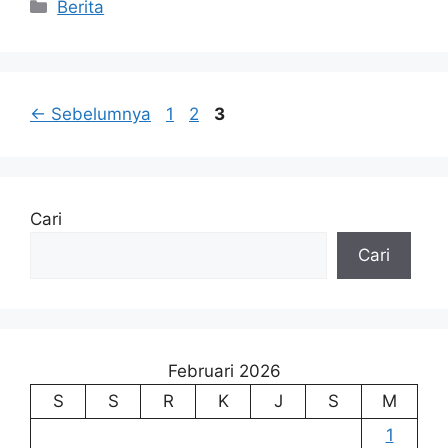
Kategori
Berita
Halaman
Halaman
Halaman
←
Sebelumnya
1
2
3
Cari
Cari
Februari 2026
S
S
R
K
J
S
M
1