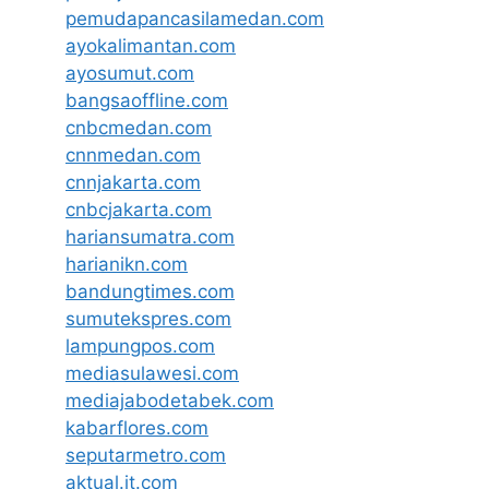
pemudapancasilamedan.com
ayokalimantan.com
ayosumut.com
bangsaoffline.com
cnbcmedan.com
cnnmedan.com
cnnjakarta.com
cnbcjakarta.com
hariansumatra.com
harianikn.com
bandungtimes.com
sumutekspres.com
lampungpos.com
mediasulawesi.com
mediajabodetabek.com
kabarflores.com
seputarmetro.com
aktual.it.com