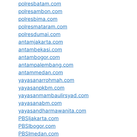
polresbatam.com
polresambon.com
polresbima.com
polresmataram.com
polresdumai.com
antamjakarta.com
antambekasi.com
antambogor.com
antampalembang.com
antammedan.com
yayasanarrohmah.com
yayasanpkbm.com
yayasanmambaulirsyad.com
yayasanabm.com
yayasandharmawanita.com
PBSIjakarta.com
PBSIbogor.com
PBSImedan.com