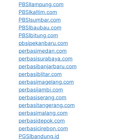
PBSIlampung.com
PBSIkaltim.com
PBSIsumbar.com
PBSIbaubau.com
PBSIbitung.com
pbsipekanbaru.com
perbasimedan.com
perbasisurabaya.com
perbasibanjarbaru.com
perbasiblitar.com
perbasimagelang.com
perbasijambi.com
perbasiserang.com
perbasitangerang.com
perbasimalang.com
perbasidepok.com
perbasicirebon.com
PGSIbandung.id