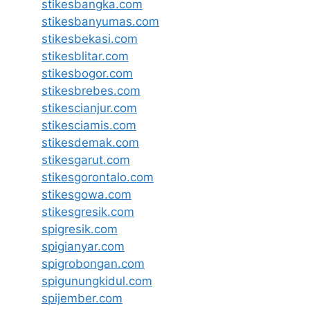
stikesbangka.com
stikesbanyumas.com
stikesbekasi.com
stikesblitar.com
stikesbogor.com
stikesbrebes.com
stikescianjur.com
stikesciamis.com
stikesdemak.com
stikesgarut.com
stikesgorontalo.com
stikesgowa.com
stikesgresik.com
spigresik.com
spigianyar.com
spigrobongan.com
spigunungkidul.com
spijember.com