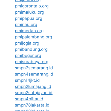
pmigorontalo.org
pmimaluku.org
pmipapua.org
pmiriau.org
pmimedan.org
pmipalembang.org
pmijogja.org
pmibandung.org
pmibogor.org
pmisurabaya.org
smpn2semarang.id
smpn4semarang.id
smpn14jkt.id
smpn2lumajang.id
smpn2sutojayan.id
smpn4blitar.id
smpn78jakarta.id