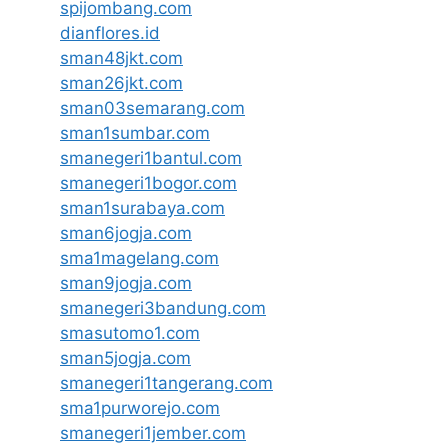
spijombang.com
dianflores.id
sman48jkt.com
sman26jkt.com
sman03semarang.com
sman1sumbar.com
smanegeri1bantul.com
smanegeri1bogor.com
sman1surabaya.com
sman6jogja.com
sma1magelang.com
sman9jogja.com
smanegeri3bandung.com
smasutomo1.com
sman5jogja.com
smanegeri1tangerang.com
sma1purworejo.com
smanegeri1jember.com