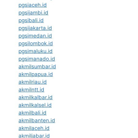
pgsiaceh.id
pgsijambi.id
pgsibali.id
pgsijakarta.id
pgsimedan.id
pgsilombok.id
pgsimaluku.id
pgsimanado.id
akmilsumbar.id
akmilpapua.id
akmilriau.id
akmilntt.id
akmilkalbar.id
akmilkalsel.id
akmilbali.id
akmilbanten.id
akmilaceh.id
akmiljabar.id