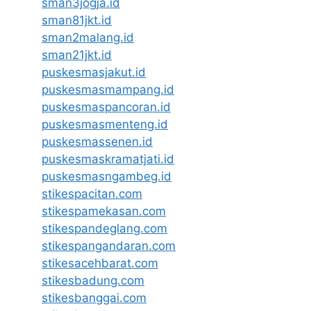
sman3jogja.id
sman81jkt.id
sman2malang.id
sman21jkt.id
puskesmasjakut.id
puskesmasmampang.id
puskesmaspancoran.id
puskesmasmenteng.id
puskesmassenen.id
puskesmaskramatjati.id
puskesmasngambeg.id
stikespacitan.com
stikespamekasan.com
stikespandeglang.com
stikespangandaran.com
stikesacehbarat.com
stikesbadung.com
stikesbanggai.com