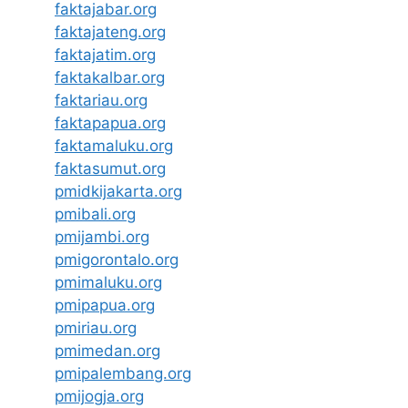
faktajabar.org
faktajateng.org
faktajatim.org
faktakalbar.org
faktariau.org
faktapapua.org
faktamaluku.org
faktasumut.org
pmidkijakarta.org
pmibali.org
pmijambi.org
pmigorontalo.org
pmimaluku.org
pmipapua.org
pmiriau.org
pmimedan.org
pmipalembang.org
pmijogja.org