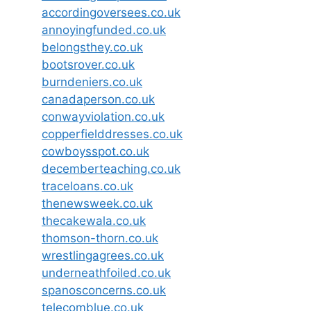
accordingoversees.co.uk
annoyingfunded.co.uk
belongsthey.co.uk
bootsrover.co.uk
burndeniers.co.uk
canadaperson.co.uk
conwayviolation.co.uk
copperfielddresses.co.uk
cowboysspot.co.uk
decemberteaching.co.uk
traceloans.co.uk
thenewsweek.co.uk
thecakewala.co.uk
thomson-thorn.co.uk
wrestlingagrees.co.uk
underneathfoiled.co.uk
spanosconcerns.co.uk
telecomblue.co.uk