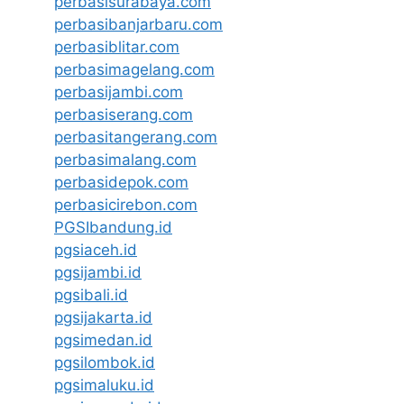
perbasisurabaya.com
perbasibanjarbaru.com
perbasiblitar.com
perbasimagelang.com
perbasijambi.com
perbasiserang.com
perbasitangerang.com
perbasimalang.com
perbasidepok.com
perbasicirebon.com
PGSIbandung.id
pgsiaceh.id
pgsijambi.id
pgsibali.id
pgsijakarta.id
pgsimedan.id
pgsilombok.id
pgsimaluku.id