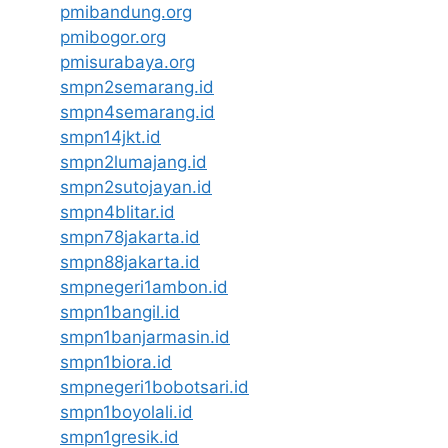
pmibandung.org
pmibogor.org
pmisurabaya.org
smpn2semarang.id
smpn4semarang.id
smpn14jkt.id
smpn2lumajang.id
smpn2sutojayan.id
smpn4blitar.id
smpn78jakarta.id
smpn88jakarta.id
smpnegeri1ambon.id
smpn1bangil.id
smpn1banjarmasin.id
smpn1biora.id
smpnegeri1bobotsari.id
smpn1boyolali.id
smpn1gresik.id