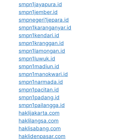
smpn1jayapura.id
smpn1jember.id
smpnegeri1jepara.id
smpn1karanganyar.id
smpn1kendari.id
smpn1kranggan.id
smpn1lamongan.id
smpn1luwuk.id
smpn1madiun.id
smpn1manokwari.id
smpn1narmada.id
smpn1pacitan.id
smpn1padang.id
smpn1pailangga.id
haklijakarta.com
haklilangsa.com
haklisabang.com
haklidenpasar.com