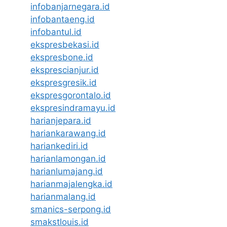
infobanjarnegara.id
infobantaeng.id
infobantul.id
ekspresbekasi.id
ekspresbone.id
eksprescianjur.id
ekspresgresik.id
ekspresgorontalo.id
ekspresindramayu.id
harianjepara.id
hariankarawang.id
hariankediri.id
harianlamongan.id
harianlumajang.id
harianmajalengka.id
harianmalang.id
smanics-serpong.id
smakstlouis.id