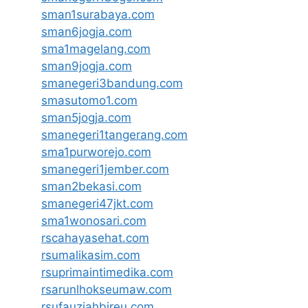
sman1surabaya.com
sman6jogja.com
sma1magelang.com
sman9jogja.com
smanegeri3bandung.com
smasutomo1.com
sman5jogja.com
smanegeri1tangerang.com
sma1purworejo.com
smanegeri1jember.com
sman2bekasi.com
smanegeri47jkt.com
sma1wonosari.com
rscahayasehat.com
rsumalikasim.com
rsuprimaintimedika.com
rsarunlhokseumaw.com
rsufauziahbireu.com