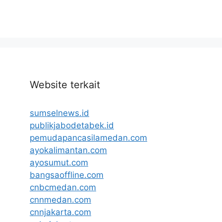
Website terkait
sumselnews.id
publikjabodetabek.id
pemudapancasilamedan.com
ayokalimantan.com
ayosumut.com
bangsaoffline.com
cnbcmedan.com
cnnmedan.com
cnnjakarta.com