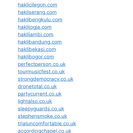
haklicilegon.com
hakliserang.com
haklibengkulu.com
haklijogja.com
haklijambi.com
haklibandung.com
haklibekasi.com
haklibogor.com
perfectperson.co.uk
tourmusicfest.co.uk
strongdemocracy.co.uk
dronetotal.co.uk
partycurrent.co.uk
lightalso.co.uk
sleepyguards.co.uk
stephensmoke.co.uk
trialuncomfortable.co.uk
accordingchapel.co.uk