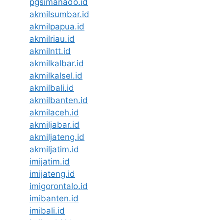
pgsimanado.id
akmilsumbar.id
akmilpapua.id
akmilriau.id
akmilntt.id
akmilkalbar.id
akmilkalsel.id
akmilbali.id
akmilbanten.id
akmilaceh.id
akmiljabar.id
akmiljateng.id
akmiljatim.id
imijatim.id
imijateng.id
imigorontalo.id
imibanten.id
imibali.id