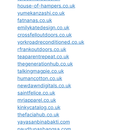
house-of-hampers.co.uk
yumekanzashi.co.uk
fatnanas.co.uk
emilykatedesign.co.uk
crossfelloutdoors.co.uk
yorkroadreconditioned.co.uk
rfrankoutdoors.co.uk
teaparentrepeat.co.uk
thegenerationhub.co.uk
talkingmagpie.co.uk
humancotton.co.uk
newdawndigitals.co.uk
saintfelice.co.uk
mrjapparel.co.uk
kinkycatalog.co.uk
thefaciahub.co.uk
yayasanbinabakti.com
paudtunasbangsa.com