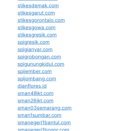
stikesdemak.com
stikesgarut.com
stikesgorontalo.com
stikesgowa.com
stikesgresik.com
spigresik.com
spigianyar.com
spigrobongan.com
spigunungkidul.com
spijember.com
spijombang.com
dianflores.id
sman48jkt.com
sman26jkt.com
sman03semarang.com
sman1sumbar.com
smanegeri1bantul.com
smanegeri1bogor.com