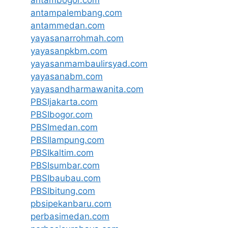
antambogor.com
antampalembang.com
antammedan.com
yayasanarrohmah.com
yayasanpkbm.com
yayasanmambaulirsyad.com
yayasanabm.com
yayasandharmawanita.com
PBSIjakarta.com
PBSIbogor.com
PBSImedan.com
PBSIlampung.com
PBSIkaltim.com
PBSIsumbar.com
PBSIbaubau.com
PBSIbitung.com
pbsipekanbaru.com
perbasimedan.com