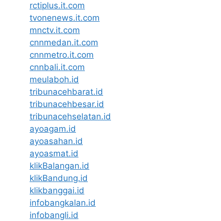
rctiplus.it.com
tvonenews.it.com
mnctv.it.com
cnnmedan.it.com
cnnmetro.it.com
cnnbali.it.com
meulaboh.id
tribunacehbarat.id
tribunacehbesar.id
tribunacehselatan.id
ayoagam.id
ayoasahan.id
ayoasmat.id
klikBalangan.id
klikBandung.id
klikbanggai.id
infobangkalan.id
infobangli.id