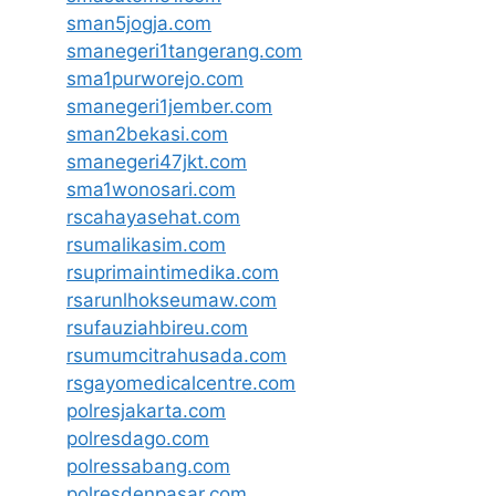
sman5jogja.com
smanegeri1tangerang.com
sma1purworejo.com
smanegeri1jember.com
sman2bekasi.com
smanegeri47jkt.com
sma1wonosari.com
rscahayasehat.com
rsumalikasim.com
rsuprimaintimedika.com
rsarunlhokseumaw.com
rsufauziahbireu.com
rsumumcitrahusada.com
rsgayomedicalcentre.com
polresjakarta.com
polresdago.com
polressabang.com
polresdenpasar.com