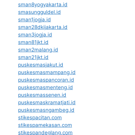
sman8yogyakarta.id
smasungguldel.id
sman1jogja.id
sman28dkijakarta.id
sman3jogja.id
sman81jkt.id
sman2malang.id
sman21jkt.id
puskesmasjakut.id
puskesmasmampang.id
puskesmaspancoran.id
puskesmasmenteng.id
puskesmassenen.id
puskesmaskramatjati.id
puskesmasngambeg.id
stikespacitan.com
stikespamekasan.com
stikespandeglang.com