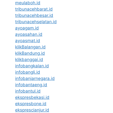
meulaboh.id
tribunacehbarat.id
tribunacehbesar.id
tribunacehselatan.id
ayoagam.id
ayoasahan.id
ayoasmat.id
klikBalangan.id
klikBandung.id
klikbanggai.id
infobangkalan.id
infobangli.id
infobanjarnegara.id
infobantaeng.id
infobantul.id
ekspresbekasi.id
ekspresbone.id
eksprescianjur.id