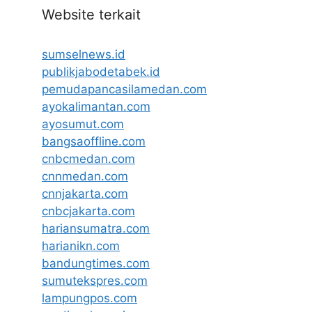
Website terkait
sumselnews.id
publikjabodetabek.id
pemudapancasilamedan.com
ayokalimantan.com
ayosumut.com
bangsaoffline.com
cnbcmedan.com
cnnmedan.com
cnnjakarta.com
cnbcjakarta.com
hariansumatra.com
harianikn.com
bandungtimes.com
sumutekspres.com
lampungpos.com