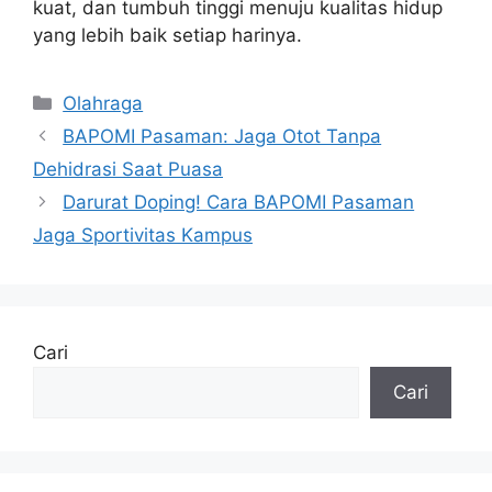
kuat, dan tumbuh tinggi menuju kualitas hidup
yang lebih baik setiap harinya.
Kategori
Olahraga
BAPOMI Pasaman: Jaga Otot Tanpa
Dehidrasi Saat Puasa
Darurat Doping! Cara BAPOMI Pasaman
Jaga Sportivitas Kampus
Cari
Cari