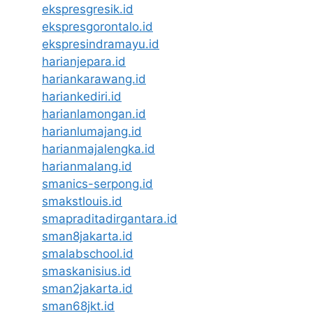
ekspresgresik.id
ekspresgorontalo.id
ekspresindramayu.id
harianjepara.id
hariankarawang.id
hariankediri.id
harianlamongan.id
harianlumajang.id
harianmajalengka.id
harianmalang.id
smanics-serpong.id
smakstlouis.id
smapraditadirgantara.id
sman8jakarta.id
smalabschool.id
smaskanisius.id
sman2jakarta.id
sman68jkt.id