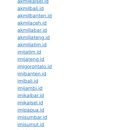
akmilkalsel.id
akmilbali.id
akmilbanten.id
akmilaceh.id
akmiljabar.id
akmiljateng.id
akmiljatim.id
imijatim.id
imijateng.id
imigorontalo.id
imibanten.id
imibali.id
imijambi.id
imikalbar.id
imikalsel.id
imipapua.id
imisumbar.id
imisumut.id