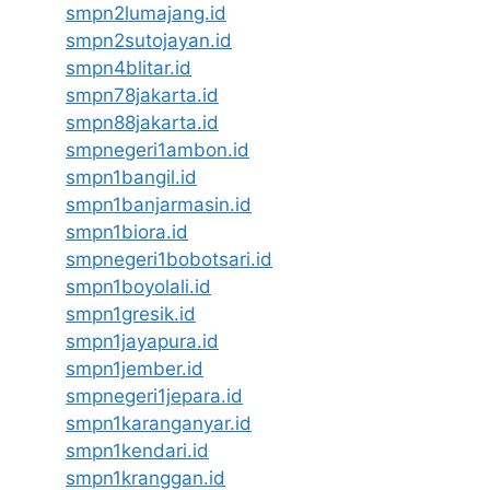
smpn2lumajang.id
smpn2sutojayan.id
smpn4blitar.id
smpn78jakarta.id
smpn88jakarta.id
smpnegeri1ambon.id
smpn1bangil.id
smpn1banjarmasin.id
smpn1biora.id
smpnegeri1bobotsari.id
smpn1boyolali.id
smpn1gresik.id
smpn1jayapura.id
smpn1jember.id
smpnegeri1jepara.id
smpn1karanganyar.id
smpn1kendari.id
smpn1kranggan.id