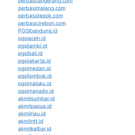
perbasitangerang.com
perbasimalang.com
perbasidepok.com
perbasicirebon.com
PGSIbandung.id
pgsiaceh.id
pgsijambi.id
pgsibali.id
pgsijakarta.id
pgsimedan.id
pgsilombok.id
pgsimaluku.id
pgsimanado.id
akmilsumbar.id
akmilpapua.id
akmilriau.id
akmilntt.id
akmilkalbar.id