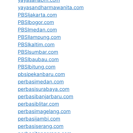
yayasanabm.com
yayasandharmawanita.com
PBSIjakarta.com
PBSIbogor.com
PBSImedan.com
PBSIlampung.com
PBSIkaltim.com
PBSIsumbar.com
PBSIbaubau.com
PBSIbitung.com
pbsipekanbaru.com
perbasimedan.com
perbasisurabaya.com
perbasibanjarbaru.com
perbasiblitar.com
perbasimagelang.com
perbasijambi.com
perbasiserang.com