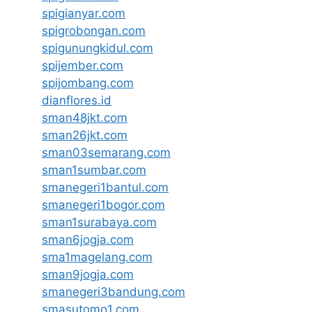
spigianyar.com
spigrobongan.com
spigunungkidul.com
spijember.com
spijombang.com
dianflores.id
sman48jkt.com
sman26jkt.com
sman03semarang.com
sman1sumbar.com
smanegeri1bantul.com
smanegeri1bogor.com
sman1surabaya.com
sman6jogja.com
sma1magelang.com
sman9jogja.com
smanegeri3bandung.com
smasutomo1.com