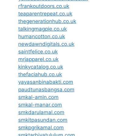
rfrankoutdoors.co.uk
teaparentrepeat.co.uk
thegenerationhub.co.uk
talkingmagpie.co.uk
humancotton.co.uk
newdawndigitals.co.uk
saintfelice.co.uk
mrjapparel.co.uk
kinkycatalog.co.uk
thefaciahub.co.uk
yayasanbinabakti.com
paudtunasbangsa.com
smkal-amin.com
smkal-manar.com
smkdarulamal.com
smkitpasundan.com
smkpgrikamal.com
smktarbiyatululum.com