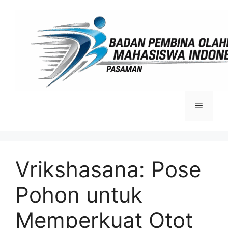
Langsung
ke
isi
Menu
Vrikshasana: Pose
Pohon untuk
Memperkuat Otot