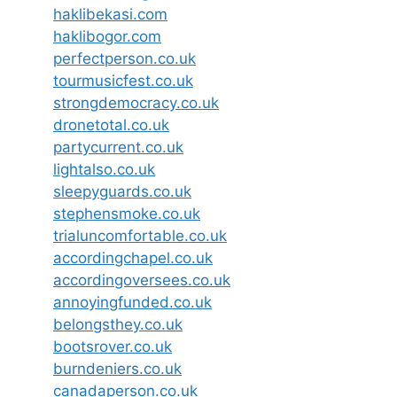
haklibekasi.com
haklibogor.com
perfectperson.co.uk
tourmusicfest.co.uk
strongdemocracy.co.uk
dronetotal.co.uk
partycurrent.co.uk
lightalso.co.uk
sleepyguards.co.uk
stephensmoke.co.uk
trialuncomfortable.co.uk
accordingchapel.co.uk
accordingoversees.co.uk
annoyingfunded.co.uk
belongsthey.co.uk
bootsrover.co.uk
burndeniers.co.uk
canadaperson.co.uk