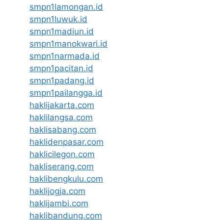
smpn1lamongan.id
smpn1luwuk.id
smpn1madiun.id
smpn1manokwari.id
smpn1narmada.id
smpn1pacitan.id
smpn1padang.id
smpn1pailangga.id
haklijakarta.com
haklilangsa.com
haklisabang.com
haklidenpasar.com
haklicilegon.com
hakliserang.com
haklibengkulu.com
haklijogja.com
haklijambi.com
haklibandung.com