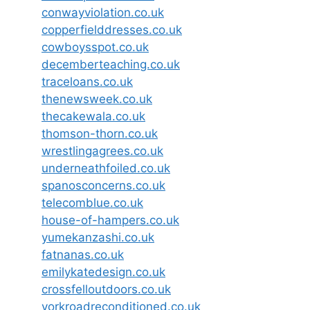
conwayviolation.co.uk
copperfielddresses.co.uk
cowboysspot.co.uk
decemberteaching.co.uk
traceloans.co.uk
thenewsweek.co.uk
thecakewala.co.uk
thomson-thorn.co.uk
wrestlingagrees.co.uk
underneathfoiled.co.uk
spanosconcerns.co.uk
telecomblue.co.uk
house-of-hampers.co.uk
yumekanzashi.co.uk
fatnanas.co.uk
emilykatedesign.co.uk
crossfelloutdoors.co.uk
yorkroadreconditioned.co.uk