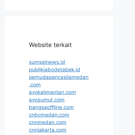
Website terkait
sumselnews.id
publikjabodetabek.id
pemudapancasilamedan
.com
ayokalimantan.com
ayosumut.com
bangsaoffline.com
cnbcmedan.com
cnnmedan.com
cnnjakarta.com