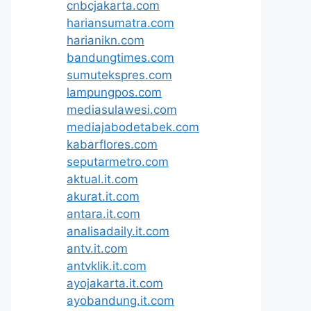
cnbcjakarta.com
hariansumatra.com
harianikn.com
bandungtimes.com
sumutekspres.com
lampungpos.com
mediasulawesi.com
mediajabodetabek.com
kabarflores.com
seputarmetro.com
aktual.it.com
akurat.it.com
antara.it.com
analisadaily.it.com
antv.it.com
antvklik.it.com
ayojakarta.it.com
ayobandung.it.com