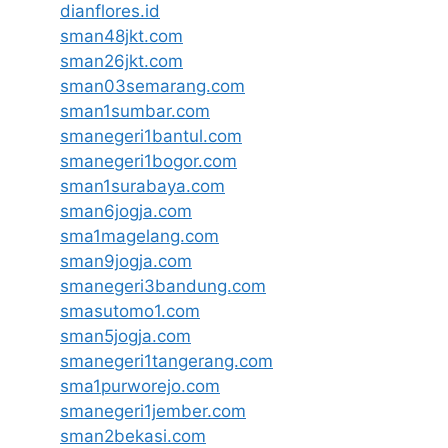
dianflores.id
sman48jkt.com
sman26jkt.com
sman03semarang.com
sman1sumbar.com
smanegeri1bantul.com
smanegeri1bogor.com
sman1surabaya.com
sman6jogja.com
sma1magelang.com
sman9jogja.com
smanegeri3bandung.com
smasutomo1.com
sman5jogja.com
smanegeri1tangerang.com
sma1purworejo.com
smanegeri1jember.com
sman2bekasi.com