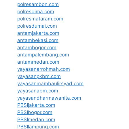
polresambon.com
polresbima.com
polresmataram.com
polresdumai.com
antamjakarta.com
antambekasi.com
antambogor.com
antampalembang.com
antammedan.com
yayasanarrohmah.com
yayasanpkbm.com
yayasanmambaulirsyad.com
yayasanabm.com
yayasandharmawanita.com
PBSIjakarta.com
PBSIbogor.com
PBSImedan.com
PBSIlampung.com