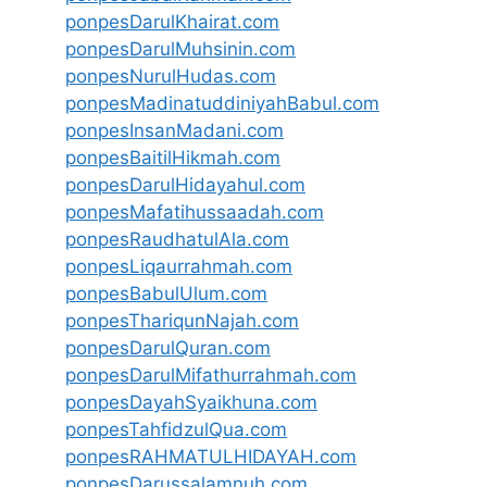
ponpesDarulKhairat.com
ponpesDarulMuhsinin.com
ponpesNurulHudas.com
ponpesMadinatuddiniyahBabul.com
ponpesInsanMadani.com
ponpesBaitilHikmah.com
ponpesDarulHidayahul.com
ponpesMafatihussaadah.com
ponpesRaudhatulAla.com
ponpesLiqaurrahmah.com
ponpesBabulUlum.com
ponpesThariqunNajah.com
ponpesDarulQuran.com
ponpesDarulMifathurrahmah.com
ponpesDayahSyaikhuna.com
ponpesTahfidzulQua.com
ponpesRAHMATULHIDAYAH.com
ponpesDarussalamnuh.com