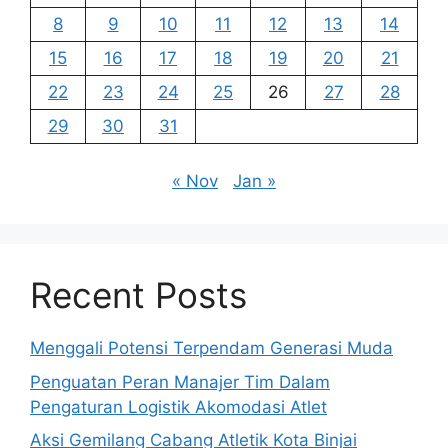
8
9
10
11
12
13
14
15
16
17
18
19
20
21
22
23
24
25
26
27
28
29
30
31
« Nov
Jan »
Recent Posts
Menggali Potensi Terpendam Generasi Muda
Penguatan Peran Manajer Tim Dalam
Pengaturan Logistik Akomodasi Atlet
Aksi Gemilang Cabang Atletik Kota Binjai