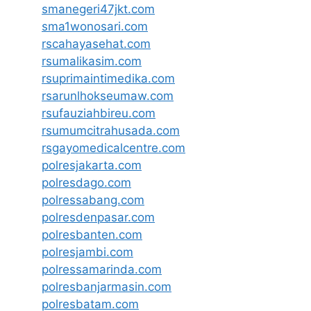
smanegeri47jkt.com
sma1wonosari.com
rscahayasehat.com
rsumalikasim.com
rsuprimaintimedika.com
rsarunlhokseumaw.com
rsufauziahbireu.com
rsumumcitrahusada.com
rsgayomedicalcentre.com
polresjakarta.com
polresdago.com
polressabang.com
polresdenpasar.com
polresbanten.com
polresjambi.com
polressamarinda.com
polresbanjarmasin.com
polresbatam.com