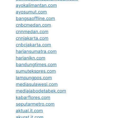
ayokalimantan.com
ayosumut.com
bangsaoffline.com
cnbcmedan.com
cnnmedan.com
cnnjakarta.com
cnbcjakarta.com
hariansumatra.com
harianikn.com
bandungtimes.com
sumutekspres.com
lampungpos.com
mediasulawesi.com
mediajabodetabek.com
kabarflores.com
seputarmetro.com
aktual.it.com
akurat.it.com