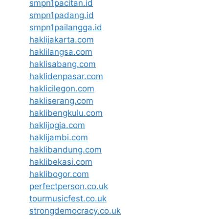
smpn1pacitan.id
smpn1padang.id
smpn1pailangga.id
haklijakarta.com
haklilangsa.com
haklisabang.com
haklidenpasar.com
haklicilegon.com
hakliserang.com
haklibengkulu.com
haklijogja.com
haklijambi.com
haklibandung.com
haklibekasi.com
haklibogor.com
perfectperson.co.uk
tourmusicfest.co.uk
strongdemocracy.co.uk