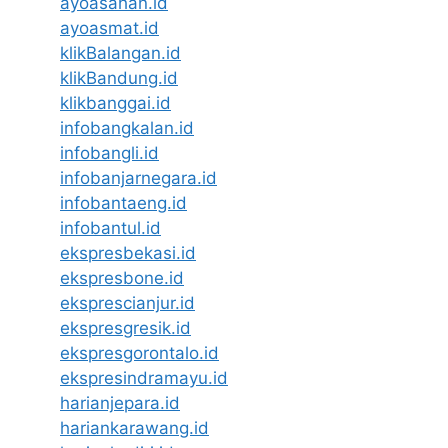
ayoasahan.id
ayoasmat.id
klikBalangan.id
klikBandung.id
klikbanggai.id
infobangkalan.id
infobangli.id
infobanjarnegara.id
infobantaeng.id
infobantul.id
ekspresbekasi.id
ekspresbone.id
eksprescianjur.id
ekspresgresik.id
ekspresgorontalo.id
ekspresindramayu.id
harianjepara.id
hariankarawang.id