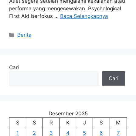
Atlet segera setelah mengalami kekalahan atau
performa yang mengecewakan. Psychological
First Aid berfokus …
Baca Selengkapnya
Kategori
Berita
Cari
Cari
Desember 2025
S
S
R
K
J
S
M
1
2
3
4
5
6
7