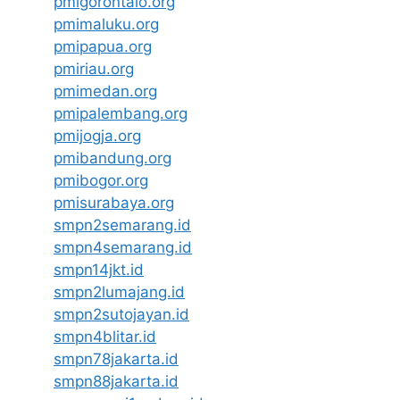
pmigorontalo.org
pmimaluku.org
pmipapua.org
pmiriau.org
pmimedan.org
pmipalembang.org
pmijogja.org
pmibandung.org
pmibogor.org
pmisurabaya.org
smpn2semarang.id
smpn4semarang.id
smpn14jkt.id
smpn2lumajang.id
smpn2sutojayan.id
smpn4blitar.id
smpn78jakarta.id
smpn88jakarta.id