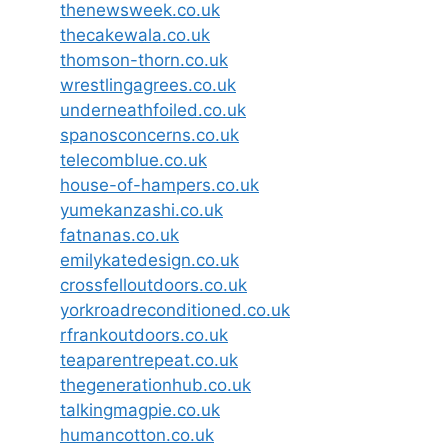
thenewsweek.co.uk
thecakewala.co.uk
thomson-thorn.co.uk
wrestlingagrees.co.uk
underneathfoiled.co.uk
spanosconcerns.co.uk
telecomblue.co.uk
house-of-hampers.co.uk
yumekanzashi.co.uk
fatnanas.co.uk
emilykatedesign.co.uk
crossfelloutdoors.co.uk
yorkroadreconditioned.co.uk
rfrankoutdoors.co.uk
teaparentrepeat.co.uk
thegenerationhub.co.uk
talkingmagpie.co.uk
humancotton.co.uk