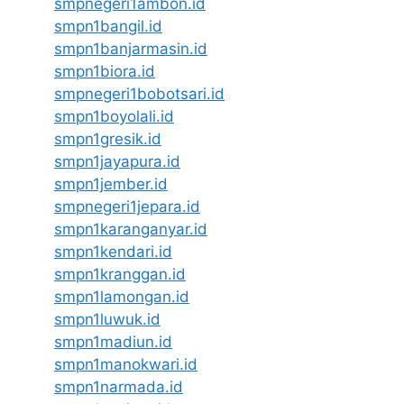
smpnegeri1ambon.id
smpn1bangil.id
smpn1banjarmasin.id
smpn1biora.id
smpnegeri1bobotsari.id
smpn1boyolali.id
smpn1gresik.id
smpn1jayapura.id
smpn1jember.id
smpnegeri1jepara.id
smpn1karanganyar.id
smpn1kendari.id
smpn1kranggan.id
smpn1lamongan.id
smpn1luwuk.id
smpn1madiun.id
smpn1manokwari.id
smpn1narmada.id