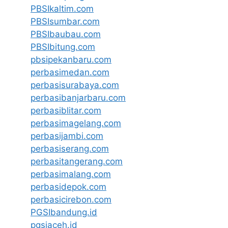
PBSIkaltim.com
PBSIsumbar.com
PBSIbaubau.com
PBSIbitung.com
pbsipekanbaru.com
perbasimedan.com
perbasisurabaya.com
perbasibanjarbaru.com
perbasiblitar.com
perbasimagelang.com
perbasijambi.com
perbasiserang.com
perbasitangerang.com
perbasimalang.com
perbasidepok.com
perbasicirebon.com
PGSIbandung.id
pgsiaceh.id