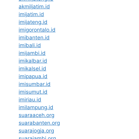
akmiljatim.id
imijatim.id
imijateng.id
imigorontalo.id
imibanten.id
imibali.id
imijambi.id
imikalbar.id
imikalsel.id
imipapua.id
imisumbar.id
imisumut.id
imiriau.id
imilampung.id
suaraaceh.org
suarabanten.org
suarajogja.org
suarajambi.org