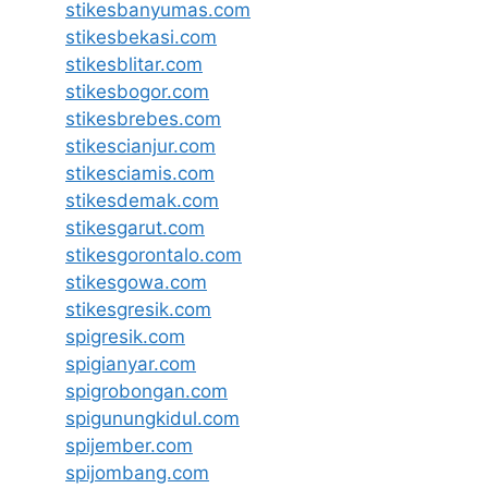
stikesbanyumas.com
stikesbekasi.com
stikesblitar.com
stikesbogor.com
stikesbrebes.com
stikescianjur.com
stikesciamis.com
stikesdemak.com
stikesgarut.com
stikesgorontalo.com
stikesgowa.com
stikesgresik.com
spigresik.com
spigianyar.com
spigrobongan.com
spigunungkidul.com
spijember.com
spijombang.com