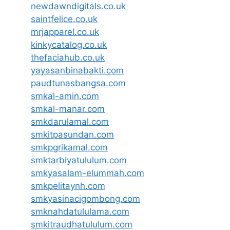
newdawndigitals.co.uk
saintfelice.co.uk
mrjapparel.co.uk
kinkycatalog.co.uk
thefaciahub.co.uk
yayasanbinabakti.com
paudtunasbangsa.com
smkal-amin.com
smkal-manar.com
smkdarulamal.com
smkitpasundan.com
smkpgrikamal.com
smktarbiyatululum.com
smkyasalam-elummah.com
smkpelitaynh.com
smkyasinacigombong.com
smknahdatululama.com
smkitraudhatululum.com