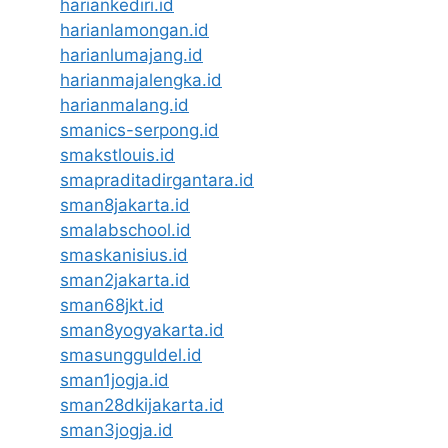
hariankediri.id
harianlamongan.id
harianlumajang.id
harianmajalengka.id
harianmalang.id
smanics-serpong.id
smakstlouis.id
smapraditadirgantara.id
sman8jakarta.id
smalabschool.id
smaskanisius.id
sman2jakarta.id
sman68jkt.id
sman8yogyakarta.id
smasungguldel.id
sman1jogja.id
sman28dkijakarta.id
sman3jogja.id