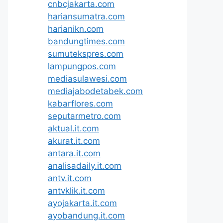
cnbcjakarta.com
hariansumatra.com
harianikn.com
bandungtimes.com
sumutekspres.com
lampungpos.com
mediasulawesi.com
mediajabodetabek.com
kabarflores.com
seputarmetro.com
aktual.it.com
akurat.it.com
antara.it.com
analisadaily.it.com
antv.it.com
antvklik.it.com
ayojakarta.it.com
ayobandung.it.com