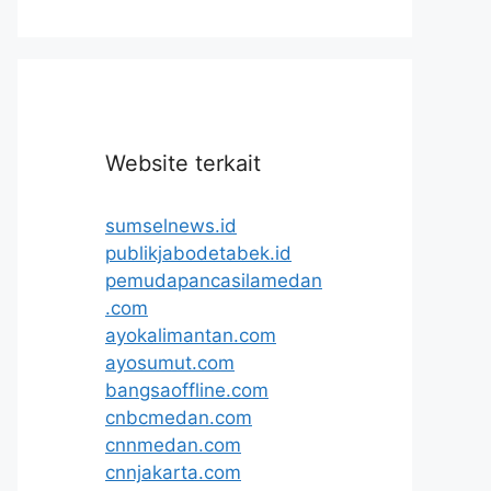
Website terkait
sumselnews.id
publikjabodetabek.id
pemudapancasilamedan
.com
ayokalimantan.com
ayosumut.com
bangsaoffline.com
cnbcmedan.com
cnnmedan.com
cnnjakarta.com